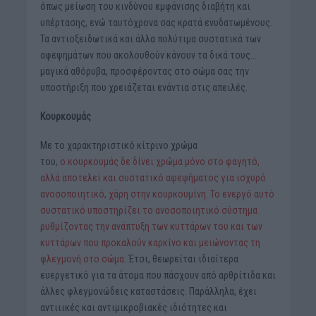
όπως μείωση του κινδύνου εμφάνισης διαβήτη και
υπέρτασης, ενώ ταυτόχρονα σας κρατά ενυδατωμένους.
Τα αντιοξειδωτικά και άλλα πολύτιμα συστατικά των
αφεψημάτων που ακολουθούν κάνουν τα δικά τους…
μαγικά αθόρυβα, προσφέροντας στο σώμα σας την
υποστήριξη που χρειάζεται ενάντια στις απειλές.
Κουρκουμάς
Με το χαρακτηριστικό κίτρινο χρώμα
του,
ο κουρκουμάς δε δίνει χρώμα μόνο στο φαγητό,
αλλά αποτελεί και συστατικό αφεψήματος για ισχυρό
ανοσοποιητικό, χάρη στην κουρκουμίνη. Το ενεργό αυτό
συστατικό υποστηρίζει το ανοσοποιητικό σύστημα
ρυθμίζοντας την ανάπτυξη των κυττάρων του και των
κυττάρων που προκαλούν καρκίνο και μειώνοντας τη
φλεγμονή στο σώμα
. Έτσι, θεωρείται ιδιαίτερα
ευεργετικό για τα άτομα που πάσχουν από αρθρίτιδα και
άλλες φλεγμονώδεις καταστάσεις. Παράλληλα, έχει
αντιιικές και αντιμικροβιακές ιδιότητες και