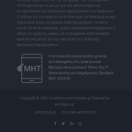
2018 σχετικά με τα μέτρα για την αποτελεσματική
αντιμετώπιση του παράνομου περιεχομένου στο διαδίκτυο
(L 63) και ότι στο πλαίσιο αυτό διατηρεί το δικαίωμα να μην
δημοσιεύει ή/και να αφαιρεί κάθε περιεχόμενο το οποίο
κρίνει ότι είναι παράνομο, χωρίς προηγούμενη ενημέρωση ή
άδεια του χρήστη, καθώς και να λαμβάνει κάθε αναγκαίο
προληπτικό μέτρο για την αποτροπή της διάδοσης
παράνομου περιεχομένου.
Η ιστοσελίδα
neoiorizontes.gr
είναι
πιστοποιημένη στο ηλεκτρονικό
Μητρώο Ηλεκτρονικού Τύπου της ΓΓ
Επικοινωνίας και Ενημέρωσης (Αριθμός
ΜΗΤ 232374)
Copyright © 2026. Created by neoiorizontes.gr Powered by
eurofigure.gr
ΟΡΟΙ ΧΡΗΣΗΣ
ΠΟΛΙΤΙΚΗ ΑΠΟΡΡΗΤΟΥ