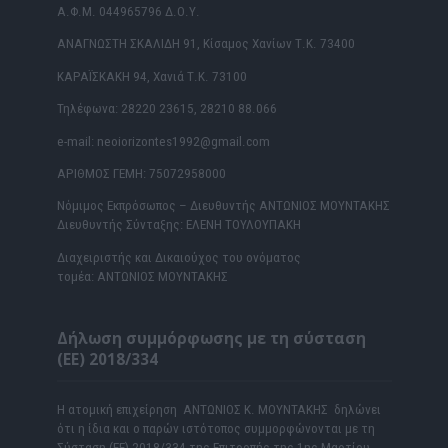
Α.Φ.Μ. 044965796 Δ.Ο.Υ.
ΑΝΑΓΝΩΣΤΗ ΣΚΑΛΙΔΗ 91, Κίσαμος Χανίων Τ.Κ. 73400
ΚΑΡΑΪΣΚΑΚΗ 94, Χανιά Τ.Κ. 73100
Τηλέφωνα: 28220 23615, 28210 88.066
e-mail: neoiorizontes1992@gmail.com
ΑΡΙΘΜΟΣ ΓΕΜΗ: 75072958000
Νόμιμος Εκπρόσωπος – Διευθυντής ΑΝΤΩΝΙΟΣ ΜΟΥΝΤΑΚΗΣ
Διευθυντής Σύνταξης: ΕΛΕΝΗ ΤΟΥΛΟΥΠΑΚΗ
Διαχειριστής και Δικαιούχος του ονόματος
τομέα: ΑΝΤΩΝΙΟΣ ΜΟΥΝΤΑΚΗΣ
Δήλωση συμμόρφωσης με τη σύσταση
(ΕΕ) 2018/334
Η ατομική επιχείρηση ΑΝΤΩΝΙΟΣ Κ. ΜΟΥΝΤΑΚΗΣ δηλώνει
ότι η ίδια και ο παρών ιστότοπος συμμορφώνονται με τη
Σύσταση (ΕΕ) 2018/334 της Επιτροπής της 1ης Μαρτίου