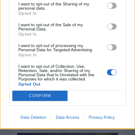
ΚΡΗΤΗ
I want to opt-out of the Sharing of my
personal data.
Κρήτη: Ο καιρός της Πέμπτης 6
Opted In
Αυγούστου
5 Αυγούστου 2026 22:31
I want to opt-out of the Sale of my
Personal Data.
Opted In
ΕΛΛΑΔΑ
•
ΟΙΚΟΝΟΜΙΑ
Εφορία: Πότε ελέγχει τις καταθέσεις
μας στην τράπεζα
I want to opt-out of processing my
Personal Data for Targeted Advertising.
5 Αυγούστου 2026 21:40
Opted In
I want to opt-out of Collection, Use,
Δημοφιλή αυτή την εβδομάδα
Retention, Sale, and/or Sharing of my
Personal Data that Is Unrelated with the
Purposes for which it was collected.
Opted Out
CONFIRM
Data Deletion
Data Access
Privacy Policy