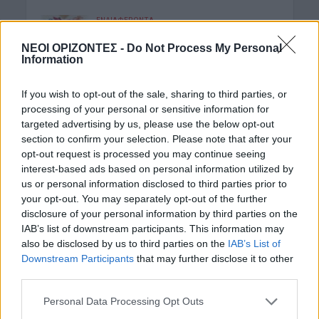
ΕΝΔΙΑΦΕΡΟΝΤΑ
Ποιοι γιορτάζουν σήμερα 6 Αυγούστου
ΝΕΟΙ ΟΡΙΖΟΝΤΕΣ -
Do Not Process My Personal
6 Αυγούστου 2026 08:03
Information
ΑΘΛΗΤΙΚΑ
If you wish to opt-out of the sale, sharing to third parties, or
Conference League: Μέτρια εμφάνιση
και η πρόκριση θα κριθεί στη Σόφια
processing of your personal or sensitive information for
για τον Παναθηναϊκό
targeted advertising by us, please use the below opt-out
6 Αυγούστου 2026 08:00
section to confirm your selection. Please note that after your
opt-out request is processed you may continue seeing
ΑΓΡΟΤΙΚΑ
interest-based ads based on personal information utilized by
«Φωτιά» στις τιμές του ελαιολάδου
us or personal information disclosed to third parties prior to
βάζουν πυρκαγιές, καύσωνας και
your opt-out. You may separately opt-out of the further
ξηρασία
disclosure of your personal information by third parties on the
5 Αυγούστου 2026 23:03
IAB’s list of downstream participants. This information may
also be disclosed by us to third parties on the
IAB’s List of
ΔΉΜΟΣ ΚΙΣΆΜΟΥ
Downstream Participants
that may further disclose it to other
Κίσαμος: Εκδήλωση για τη μάχη του
third parties.
ΕΛΑΣ στο Κατσοματάδο
5 Αυγούστου 2026 22:47
Personal Data Processing Opt Outs