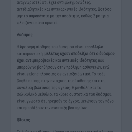
αναγνωριστεί ότι έχει αντιφλεγμονώδεις,
αντιδιαβητικές και αντικαρκινικές ιδιότητες. Ωστόσο,
μην το παρακάνετε με την ποσότητα, καθώς 2 με τρία
φλιτζάνια είναι αρκετά.
Δυόσμος
Η δροσερή αίσθηση του δυόσμου είναι παράλληλα
καταπραϋντική:
μελέτες έχουν αποδείξει ότι ο δυόσμος
έχει αντιμικροβιακές και αντιιικές ιδιότητες
που
μπορούν να βοηθήσουν στην πρόληψη ασθενειών, ενώ
είναι επίσης πλούσιος σε αντιοξειδωτικά. Το τσάι
βοηθά επίσης στην ενίσχυση της διάθεσης και στη
συνολική βελτίωση της υγείας. Η μενθόλη και το
σαλικυλικό μεθύλιο, τα κύρια συστατικά του δυόσμου,
είναι γνωστό ότι ηρεμούν το άγχος, μειώνουν τον πόνο
και εμποδίζουν την ανάπτυξη βακτηρίων.
Ιβίσκος
Τα άνθη του ιβίσκου δίνουν το χαρακτηριστικό κόκκινο