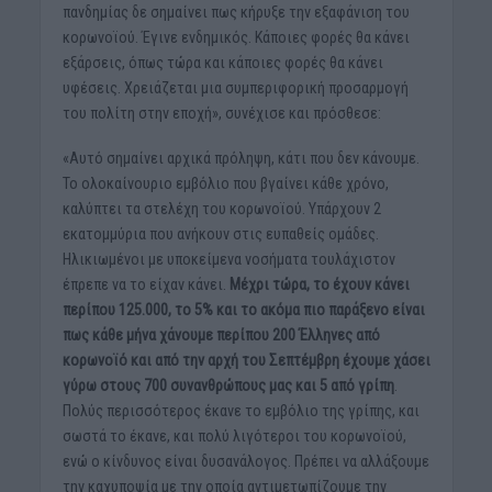
πανδημίας δε σημαίνει πως κήρυξε την εξαφάνιση του
κορωνοϊού. Έγινε ενδημικός. Κάποιες φορές θα κάνει
εξάρσεις, όπως τώρα και κάποιες φορές θα κάνει
υφέσεις. Χρειάζεται μια συμπεριφορική προσαρμογή
του πολίτη στην εποχή», συνέχισε και πρόσθεσε:
«Αυτό σημαίνει αρχικά πρόληψη, κάτι που δεν κάνουμε.
Το ολοκαίνουριο εμβόλιο που βγαίνει κάθε χρόνο,
καλύπτει τα στελέχη του κορωνοϊού. Υπάρχουν 2
εκατομμύρια που ανήκουν στις ευπαθείς ομάδες.
Ηλικιωμένοι με υποκείμενα νοσήματα τουλάχιστον
έπρεπε να το είχαν κάνει.
Μέχρι τώρα, το έχουν κάνει
περίπου 125.000, το 5% και το ακόμα πιο παράξενο είναι
πως κάθε μήνα χάνουμε περίπου 200 Έλληνες από
κορωνοϊό και από την αρχή του Σεπτέμβρη έχουμε χάσει
γύρω στους 700 συνανθρώπους μας και 5 από γρίπη
.
Πολύς περισσότερος έκανε το εμβόλιο της γρίπης, και
σωστά το έκανε, και πολύ λιγότεροι του κορωνοϊού,
ενώ ο κίνδυνος είναι δυσανάλογος. Πρέπει να αλλάξουμε
την καχυποψία με την οποία αντιμετωπίζουμε την