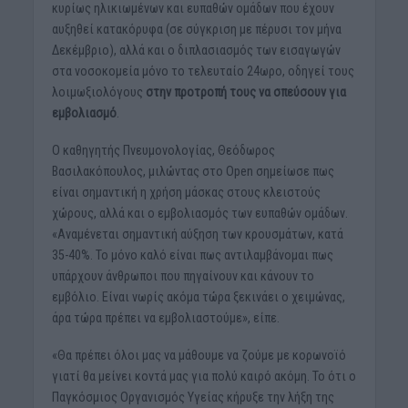
κυρίως ηλικιωμένων και ευπαθών ομάδων που έχουν
αυξηθεί κατακόρυφα (σε σύγκριση με πέρυσι τον μήνα
Δεκέμβριο), αλλά και ο διπλασιασμός των εισαγωγών
στα νοσοκομεία μόνο το τελευταίο 24ωρο, οδηγεί τους
λοιμωξιολόγους
στην προτροπή τους να σπεύσουν για
εμβολιασμό
.
Ο καθηγητής Πνευμονολογίας, Θεόδωρος
Βασιλακόπουλος, μιλώντας στο Open σημείωσε πως
είναι σημαντική η χρήση μάσκας στους κλειστούς
χώρους, αλλά και ο εμβολιασμός των ευπαθών ομάδων.
«Αναμένεται σημαντική αύξηση των κρουσμάτων, κατά
35-40%. Το μόνο καλό είναι πως αντιλαμβάνομαι πως
υπάρχουν άνθρωποι που πηγαίνουν και κάνουν το
εμβόλιο. Είναι νωρίς ακόμα τώρα ξεκινάει ο χειμώνας,
άρα τώρα πρέπει να εμβολιαστούμε», είπε.
«Θα πρέπει όλοι μας να μάθουμε να ζούμε με κορωνοϊό
γιατί θα μείνει κοντά μας για πολύ καιρό ακόμη. Το ότι ο
Παγκόσμιος Οργανισμός Υγείας κήρυξε την λήξη της