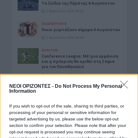
Tα ζώδια της Πέμπτης 6 Αυγούστου
6 Αυγούστου 2026 08:06
ΕΝΔΙΑΦΕΡΟΝΤΑ
Ποιοι γιορτάζουν σήμερα 6 Αυγούστου
6 Αυγούστου 2026 08:03
ΑΘΛΗΤΙΚΑ
Conference League: Μέτρια εμφάνιση
και η πρόκριση θα κριθεί στη Σόφια
για τον Παναθηναϊκό
6 Αυγούστου 2026 08:00
ΝΕΟΙ ΟΡΙΖΟΝΤΕΣ -
Do Not Process My Personal
ΑΓΡΟΤΙΚΑ
Information
«Φωτιά» στις τιμές του ελαιολάδου
βάζουν πυρκαγιές, καύσωνας και
ξηρασία
If you wish to opt-out of the sale, sharing to third parties, or
5 Αυγούστου 2026 23:03
processing of your personal or sensitive information for
targeted advertising by us, please use the below opt-out
ΔΉΜΟΣ ΚΙΣΆΜΟΥ
section to confirm your selection. Please note that after your
Κίσαμος: Εκδήλωση για τη μάχη του
opt-out request is processed you may continue seeing
ΕΛΑΣ στο Κατσοματάδο