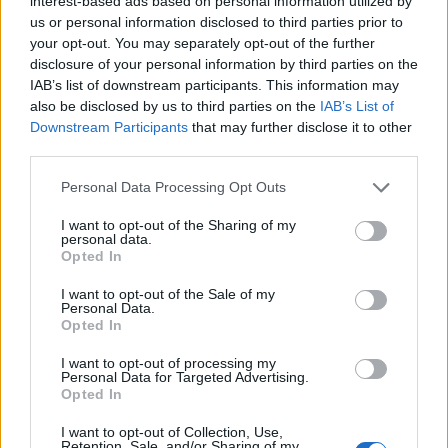
interest-based ads based on personal information utilized by
5 Αυγούστου 2026 22:47
us or personal information disclosed to third parties prior to
your opt-out. You may separately opt-out of the further
ΚΡΗΤΗ
disclosure of your personal information by third parties on the
Κρήτη: Ο καιρός της Πέμπτης 6
IAB’s list of downstream participants. This information may
Αυγούστου
also be disclosed by us to third parties on the
IAB’s List of
5 Αυγούστου 2026 22:31
Downstream Participants
that may further disclose it to other
third parties.
ΕΛΛΑΔΑ
•
ΟΙΚΟΝΟΜΙΑ
Εφορία: Πότε ελέγχει τις καταθέσεις
Personal Data Processing Opt Outs
μας στην τράπεζα
5 Αυγούστου 2026 21:40
I want to opt-out of the Sharing of my
personal data.
Opted In
ΓΕΎΣΗ - ΨΥΧΑΓΩΓΊΑ
•
ΔΉΜΟΣ ΚΙΣΆΜΟΥ
Κίσαμος: Αναβάλλεται η εκδήλωση
I want to opt-out of the Sale of my
αφιέρωμα στον Μάνο Χατζηδάκι
Personal Data.
Opted In
5 Αυγούστου 2026 21:34
I want to opt-out of processing my
ΚΡΗΤΗ
•
ΝΕΟΙ ΟΡΙΖΟΝΤΕΣ
•
ΤΟΥΡΙΣΜΟΣ
Personal Data for Targeted Advertising.
Γεμάτη η Κρήτη και το φθινόπωρο:
Opted In
Στα ύψη οι κρατήσεις – Μεγάλο
στοίχημα η επέκταση της σεζόν
I want to opt-out of Collection, Use,
Retention, Sale, and/or Sharing of my
5 Αυγούστου 2026 21:27