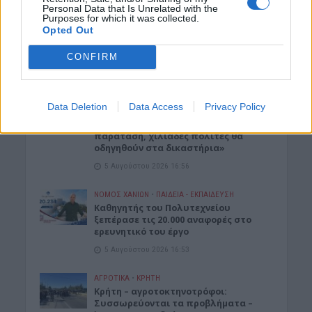
Personal Data that Is Unrelated with the
Purposes for which it was collected.
ΔΉΜΟΣ ΚΙΣΆΜΟΥ
•
ΕΚΔΡΟΜΈΣ - ΤΑΞΊΔΙΑ
Opted Out
Kισαμίτικες παραλίες: Παλιό
Τελωνείο Καστελλίου
CONFIRM
5 Αυγούστου 2026 17:06
ΚΡΗΤΗ
•
ΝΕΟΙ ΟΡΙΖΟΝΤΕΣ
Data Deletion
Data Access
Privacy Policy
Kρήτη: Αγωνία για την επόμενη μέρα
στο Κτηματολόγιο – «Χωρίς
παράταση, χιλιάδες πολίτες θα
οδηγηθούν στα δικαστήρια»
5 Αυγούστου 2026 16:56
ΝΟΜΌΣ ΧΑΝΊΩΝ
•
ΠΑΙΔΕΙΑ - ΕΚΠΑΙΔΕΥΣΗ
Καθηγητής του Πολυτεχνείου
ξεπέρασε τις 20.000 αναφορές στο
ερευνητικό του έργο
5 Αυγούστου 2026 16:53
ΑΓΡΟΤΙΚΑ
•
ΚΡΗΤΗ
Κρήτη – αγροτοκτηνοτρόφοι:
Συσσωρεύονται τα προβλήματα –