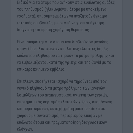
Ειδικά για τα άτομα που ανήκουν στις ευάλωτες ομάδες
του πληθυσμού (ηλικιωμένοι, άτομα με υποκείμενα
νοσήματα), επί συμπτωμάτων να αναζητούν έγκαιρα
ιατρικές συμβουλές, με σκοπό να γίνεται έγκαιρη
διάγνωση και άμεση χορήγηση θεραπείας.
Είναι απαραίτητο τα άτομα που διαβιούν σε μονάδες
φροντίδας ηλικιωμένων και λοιπές κλειστές δομές
ευάλωτου πληθυσμού να τηρούν τα μέτρα πρόληψης και
να εμβολιάζονται κατά της γρίπης και της Covid με το
επικαιροποιημένο εμβόλιο.
Επιπλέον, συστήνεται ισχυρά να τηρούνται από τον
γενικό πληθυσμό τα μέτρα πρόληψης των ιογενών
λοιμώξεων του αναπνευστικού: υγιεινή των χεριών,
συστηματικός αερισμός κλειστών χώρων, απομόνωση
επί συμπτωμάτων, συνεχή χρήση μάσκας ειδικά σε
χώρους με συνωστισμό, περιορισμός επαφών με
ευάλωτα άτομα και πραγματοποίηση διαγνωστικών
ελέγχων.