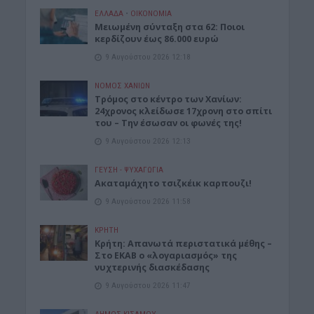
ΕΛΛΑΔΑ
•
ΟΙΚΟΝΟΜΙΑ
Μειωμένη σύνταξη στα 62: Ποιοι
κερδίζουν έως 86.000 ευρώ
9 Αυγούστου 2026 12:18
ΝΟΜΌΣ ΧΑΝΊΩΝ
Τρόμος στο κέντρο των Χανίων:
24χρονος κλείδωσε 17χρονη στο σπίτι
του – Την έσωσαν οι φωνές της!
9 Αυγούστου 2026 12:13
ΓΕΎΣΗ - ΨΥΧΑΓΩΓΊΑ
Ακαταμάχητο τσιζκέικ καρπουζι!
9 Αυγούστου 2026 11:58
ΚΡΗΤΗ
Κρήτη: Απανωτά περιστατικά μέθης –
Στο ΕΚΑΒ ο «λογαριασμός» της
νυχτερινής διασκέδασης
9 Αυγούστου 2026 11:47