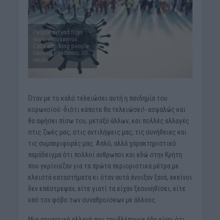
People defend from
virus, coronavirus.
Cells attacking people
causing pandemic. 3D
render
Όταν με το καλό τελειώσει αυτή η πανδημία του
κορωνοϊού -διότι κάποτε θα τελειώσει!- ασφαλώς και
θα αφήσει πίσω του, μεταξύ άλλων, και πολλές αλλαγές
στις ζωές μας, στις αντιλήψεις μας, τις συνήθειες και
τις συμπεριφορές μας. Απλό, αλλά χαρακτηριστικό
παράδειγμα ότι πολλοί άνθρωποι και εδώ στην Κρήτη
που γκρίνιαζαν για τα πρώτα περιοριστικά μέτρα με
κλειστά καταστήματα κι όταν αυτά άνοιξαν ξανά, εκείνοι
δεν επέστρεψαν, είτε γιατί τα είχαν ξεσυνηθίσει, είτε
υπό τον φόβο των συναθροίσεων με άλλους.
Μια σημαντική αλλαγή που την βλέπουμε ήδη είναι ότι