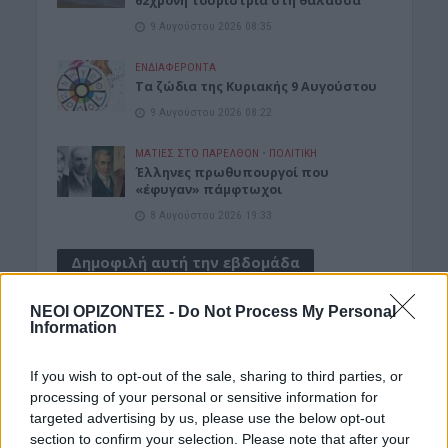
62χρονη τουρίστρια στη θάλασσα
9 Αυγούστου 2026 08:35
ΕΝΔΙΑΦΕΡΟΝΤΑ
Τα ζώδια της Κυριακής 9 Αυγούστου
9 Αυγούστου 2026 08:22
ΜΑΤΙΕΣ ΣΤΟ ΠΑΡΕΛΘΟΝ
•
ΠΟΛΙΤΙΚΗ
Έλληνες πρωθυπουργοί που
«έφυγαν» πάμφτωχοι
8 Αυγούστου 2026 19:33
Δημοφιλή αυτή την εβδομάδα
ΝΕΟΙ ΟΡΙΖΟΝΤΕΣ -
Do Not Process My Personal
Information
If you wish to opt-out of the sale, sharing to third parties, or
processing of your personal or sensitive information for
targeted advertising by us, please use the below opt-out
section to confirm your selection. Please note that after your