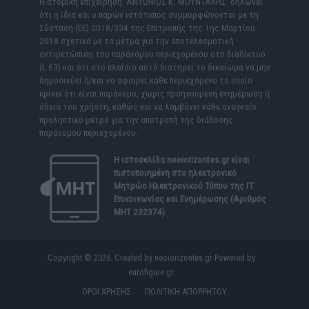
Η ατομική επιχείρηση ΑΝΤΩΝΙΟΣ Κ. ΜΟΥΝΤΑΚΗΣ δηλώνει
ότι η ίδια και ο παρών ιστότοπος συμμορφώνονται με τη
Σύσταση (ΕΕ) 2018/334 της Επιτροπής της 1ης Μαρτίου
2018 σχετικά με τα μέτρα για την αποτελεσματική
αντιμετώπιση του παράνομου περιεχομένου στο διαδίκτυο
(L 63) και ότι στο πλαίσιο αυτό διατηρεί το δικαίωμα να μην
δημοσιεύει ή/και να αφαιρεί κάθε περιεχόμενο το οποίο
κρίνει ότι είναι παράνομο, χωρίς προηγούμενη ενημέρωση ή
άδεια του χρήστη, καθώς και να λαμβάνει κάθε αναγκαίο
προληπτικό μέτρο για την αποτροπή της διάδοσης
παράνομου περιεχομένου.
Η ιστοσελίδα
neoiorizontes.gr
είναι
πιστοποιημένη στο ηλεκτρονικό
Μητρώο Ηλεκτρονικού Τύπου της ΓΓ
Επικοινωνίας και Ενημέρωσης (Αριθμός
ΜΗΤ 232374)
Copyright © 2026. Created by neoiorizontes.gr Powered by
eurofigure.gr
ΟΡΟΙ ΧΡΗΣΗΣ
ΠΟΛΙΤΙΚΗ ΑΠΟΡΡΗΤΟΥ