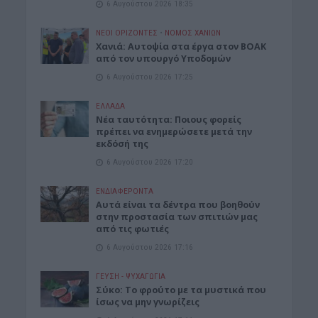
6 Αυγούστου 2026 18:35
ΝΕΟΙ ΟΡΙΖΟΝΤΕΣ
•
ΝΟΜΌΣ ΧΑΝΊΩΝ
Χανιά: Αυτοψία στα έργα στον ΒΟΑΚ
από τον υπουργό Υποδομών
6 Αυγούστου 2026 17:25
ΕΛΛΑΔΑ
Νέα ταυτότητα: Ποιους φορείς
πρέπει να ενημερώσετε μετά την
εκδόσή της
6 Αυγούστου 2026 17:20
ΕΝΔΙΑΦΕΡΟΝΤΑ
Αυτά είναι τα δέντρα που βοηθούν
στην προστασία των σπιτιών μας
από τις φωτιές
6 Αυγούστου 2026 17:16
ΓΕΎΣΗ - ΨΥΧΑΓΩΓΊΑ
Σύκο: Το φρούτο με τα μυστικά που
ίσως να μην γνωρίζεις