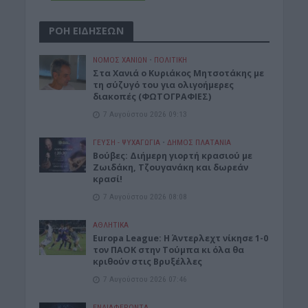
ΡΟΗ ΕΙΔΗΣΕΩΝ
ΝΟΜΌΣ ΧΑΝΊΩΝ
•
ΠΟΛΙΤΙΚΗ
Στα Χανιά ο Κυριάκος Μητσοτάκης με
τη σύζυγό του για ολιγοήμερες
διακοπές (ΦΩΤΟΓΡΑΦΙΕΣ)
7 Αυγούστου 2026 09:13
ΓΕΎΣΗ - ΨΥΧΑΓΩΓΊΑ
•
ΔΉΜΟΣ ΠΛΑΤΑΝΙΆ
Βούβες: Διήμερη γιορτή κρασιού με
Ζωιδάκη, Τζουγανάκη και δωρεάν
κρασί!
7 Αυγούστου 2026 08:08
ΑΘΛΗΤΙΚΑ
Europa League: Η Άντερλεχτ νίκησε 1-0
τον ΠΑΟΚ στην Τούμπα κι όλα θα
κριθούν στις Βρυξέλλες
7 Αυγούστου 2026 07:46
ΕΝΔΙΑΦΕΡΟΝΤΑ