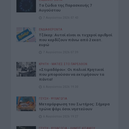
Tα ζώδια της Παρασκευής 7
Αυγούστου
7 Αυγούστου 2026 07:43
ΕΝΔΙΑΦΕΡΟΝΤΑ
Τζόκερ: Αυτοί είναι οι τυχεροί αριθμοί
που κερδίζουν πάνω από 2 εκατ.
ευρώ
7 Αυγούστου 2026 07:39
ΚΡΗΤΗ
•
ΜΑΤΙΕΣ ΣΤΟ ΠΑΡΕΛΘΟΝ
«Στιμαδόροι»: Οι παλιοί Κρητικοί
που μπορούσαν να εκτιμήσουν τα
πάντα!
6 Αυγούστου 2026 19:30
ΓΕΎΣΗ - ΨΥΧΑΓΩΓΊΑ
Μεταμόρφωση του Σωτήρος: Σήμερα
τρώνε ψάρι όσοι νηστεύουν
6 Αυγούστου 2026 19:27
ΓΕΎΣΗ - ΨΥΧΑΓΩΓΊΑ
•
ΔΉΜΟΣ ΚΙΣΆΜΟΥ