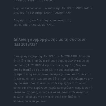
ΑΡΙΘΜΟΣ ΓΕΜΗ: 75072958000
Νόμιμος Εκπρόσωπος – Διευθυντής ΑΝΤΩΝΙΟΣ ΜΟΥΝΤΑΚΗΣ
Διευθυντής Σύνταξης: ΕΛΕΝΗ ΤΟΥΛΟΥΠΑΚΗ
Διαχειριστής και Δικαιούχος του ονόματος
τομέα: ΑΝΤΩΝΙΟΣ ΜΟΥΝΤΑΚΗΣ
Δήλωση συμμόρφωσης με τη σύσταση
(ΕΕ) 2018/334
Η ατομική επιχείρηση ΑΝΤΩΝΙΟΣ Κ. ΜΟΥΝΤΑΚΗΣ δηλώνει
ότι η ίδια και ο παρών ιστότοπος συμμορφώνονται με τη
Σύσταση (ΕΕ) 2018/334 της Επιτροπής της 1ης Μαρτίου
2018 σχετικά με τα μέτρα για την αποτελεσματική
αντιμετώπιση του παράνομου περιεχομένου στο διαδίκτυο
(L 63) και ότι στο πλαίσιο αυτό διατηρεί το δικαίωμα να μην
δημοσιεύει ή/και να αφαιρεί κάθε περιεχόμενο το οποίο
κρίνει ότι είναι παράνομο, χωρίς προηγούμενη ενημέρωση ή
άδεια του χρήστη, καθώς και να λαμβάνει κάθε αναγκαίο
προληπτικό μέτρο για την αποτροπή της διάδοσης
παράνομου περιεχομένου.