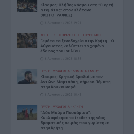
Κίσαμος: Πλήθος κόσμου στη “Γιορτή
Ντομάτας” στον Πλάτανο
(ΦΩΤΟΓΡΑΦΙΕΣ)
6 Αυγούστου 2026 19:21
ΚΡΗΤΗ
•
ΝΕΟΙ ΟΡΙΖΟΝΤΕΣ
•
ΤΟΥΡΙΣΜΟΣ
Γεμάτα τα ξενοδοχεία στην Κρήτη – Ο
Αύγουστος καλύπτει το χαμένο
έδαφος του Ιουλίου
6 Αυγούστου 2026 18:55
ΓΕΎΣΗ - ΨΥΧΑΓΩΓΊΑ
•
ΔΉΜΟΣ ΚΙΣΆΜΟΥ
Kίσαμος: Κρητική βραδιά με τον
Αντώνη Μαρτσάκη, σήμερα Πέμπτη
στην Κουκουναρά
6 Αυγούστου 2026 18:43
ΓΕΎΣΗ - ΨΥΧΑΓΩΓΊΑ
•
ΚΡΗΤΗ
“Δύο Μαύρα Πουκάμισα”:
Κυκλοφόρησε το trailer της νέας
δραματικής σειράς που γυρίστηκε
στην Κρήτη