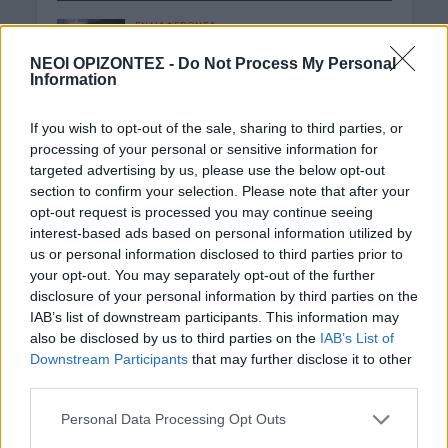
ΕΝΔΙΑΦΕΡΟΝΤΑ
Tα ζώδια της Πέμπτης 6 Αυγούστου
ΝΕΟΙ ΟΡΙΖΟΝΤΕΣ -
Do Not Process My Personal
6 Αυγούστου 2026 08:06
Information
ΕΝΔΙΑΦΕΡΟΝΤΑ
If you wish to opt-out of the sale, sharing to third parties, or
Ποιοι γιορτάζουν σήμερα 6 Αυγούστου
processing of your personal or sensitive information for
6 Αυγούστου 2026 08:03
targeted advertising by us, please use the below opt-out
section to confirm your selection. Please note that after your
ΑΘΛΗΤΙΚΑ
opt-out request is processed you may continue seeing
Conference League: Μέτρια εμφάνιση
interest-based ads based on personal information utilized by
και η πρόκριση θα κριθεί στη Σόφια
για τον Παναθηναϊκό
us or personal information disclosed to third parties prior to
your opt-out. You may separately opt-out of the further
6 Αυγούστου 2026 08:00
disclosure of your personal information by third parties on the
IAB’s list of downstream participants. This information may
ΑΓΡΟΤΙΚΑ
«Φωτιά» στις τιμές του ελαιολάδου
also be disclosed by us to third parties on the
IAB’s List of
βάζουν πυρκαγιές, καύσωνας και
Downstream Participants
that may further disclose it to other
ξηρασία
third parties.
5 Αυγούστου 2026 23:03
Personal Data Processing Opt Outs
ΔΉΜΟΣ ΚΙΣΆΜΟΥ