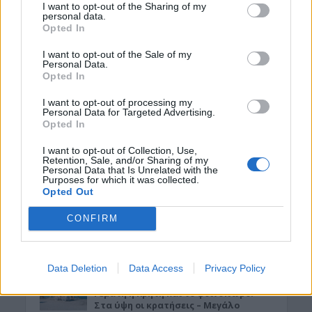
I want to opt-out of the Sharing of my
Κίσαμος: Εκδήλωση για τη μάχη του
personal data.
ΕΛΑΣ στο Κατσοματάδο
Opted In
5 Αυγούστου 2026 22:47
I want to opt-out of the Sale of my
Personal Data.
ΚΡΗΤΗ
Opted In
Κρήτη: Ο καιρός της Πέμπτης 6
Αυγούστου
I want to opt-out of processing my
5 Αυγούστου 2026 22:31
Personal Data for Targeted Advertising.
Opted In
ΕΛΛΑΔΑ
•
ΟΙΚΟΝΟΜΙΑ
Εφορία: Πότε ελέγχει τις καταθέσεις
I want to opt-out of Collection, Use,
Retention, Sale, and/or Sharing of my
μας στην τράπεζα
Personal Data that Is Unrelated with the
Purposes for which it was collected.
5 Αυγούστου 2026 21:40
Opted Out
ΓΕΎΣΗ - ΨΥΧΑΓΩΓΊΑ
•
ΔΉΜΟΣ ΚΙΣΆΜΟΥ
CONFIRM
Κίσαμος: Αναβάλλεται η εκδήλωση
αφιέρωμα στον Μάνο Χατζηδάκι
5 Αυγούστου 2026 21:34
Data Deletion
Data Access
Privacy Policy
ΚΡΗΤΗ
•
ΝΕΟΙ ΟΡΙΖΟΝΤΕΣ
•
ΤΟΥΡΙΣΜΟΣ
Γεμάτη η Κρήτη και το φθινόπωρο:
Στα ύψη οι κρατήσεις – Μεγάλο