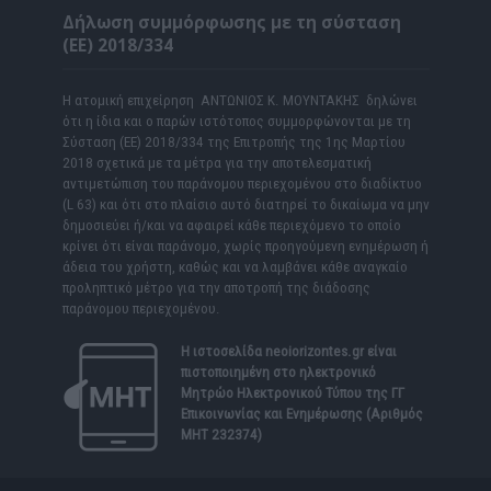
Δήλωση συμμόρφωσης με τη σύσταση
(ΕΕ) 2018/334
Η ατομική επιχείρηση ΑΝΤΩΝΙΟΣ Κ. ΜΟΥΝΤΑΚΗΣ δηλώνει
ότι η ίδια και ο παρών ιστότοπος συμμορφώνονται με τη
Σύσταση (ΕΕ) 2018/334 της Επιτροπής της 1ης Μαρτίου
2018 σχετικά με τα μέτρα για την αποτελεσματική
αντιμετώπιση του παράνομου περιεχομένου στο διαδίκτυο
(L 63) και ότι στο πλαίσιο αυτό διατηρεί το δικαίωμα να μην
δημοσιεύει ή/και να αφαιρεί κάθε περιεχόμενο το οποίο
κρίνει ότι είναι παράνομο, χωρίς προηγούμενη ενημέρωση ή
άδεια του χρήστη, καθώς και να λαμβάνει κάθε αναγκαίο
προληπτικό μέτρο για την αποτροπή της διάδοσης
παράνομου περιεχομένου.
Η ιστοσελίδα
neoiorizontes.gr
είναι
πιστοποιημένη στο ηλεκτρονικό
Μητρώο Ηλεκτρονικού Τύπου της ΓΓ
Επικοινωνίας και Ενημέρωσης (Αριθμός
ΜΗΤ 232374)