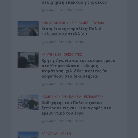
στοίχημα η επέκταση της σεζόν
5 Αυγούστου 2026 21:27
ΔΉΜΟΣ ΚΙΣΆΜΟΥ
•
ΕΚΔΡΟΜΈΣ - ΤΑΞΊΔΙΑ
Kισαμίτικες παραλίες: Παλιό
Τελωνείο Καστελλίου
5 Αυγούστου 2026 17:06
ΚΡΗΤΗ
•
ΝΕΟΙ ΟΡΙΖΟΝΤΕΣ
Kρήτη: Αγωνία για την επόμενη μέρα
στο Κτηματολόγιο – «Χωρίς
παράταση, χιλιάδες πολίτες θα
οδηγηθούν στα δικαστήρια»
5 Αυγούστου 2026 16:56
ΝΟΜΌΣ ΧΑΝΊΩΝ
•
ΠΑΙΔΕΙΑ - ΕΚΠΑΙΔΕΥΣΗ
Καθηγητής του Πολυτεχνείου
ξεπέρασε τις 20.000 αναφορές στο
ερευνητικό του έργο
5 Αυγούστου 2026 16:53
ΑΓΡΟΤΙΚΑ
•
ΚΡΗΤΗ