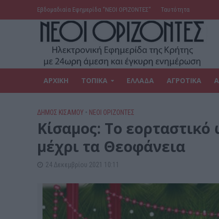
Εβδομαδιαία Εφημερίδα ‘’ΝΕΟΙ ΟΡΙΖΟΝΤΕΣ’’
Ταυτότητα
ΑΡΧΙΚΗ
ΤΟΠΙΚΑ
ΕΛΛΑΔΑ
ΑΓΡΟΤΙΚΑ
Α
ΔΉΜΟΣ ΚΙΣΆΜΟΥ
•
ΝΕΟΙ ΟΡΙΖΟΝΤΕΣ
Κίσαμος: Το εορταστικό
μέχρι τα Θεοφάνεια
24 Δεκεμβρίου 2021 10:11