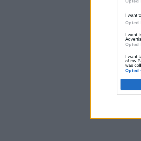
Opted 
I want t
Opted 
I want 
Advertis
Opted 
I want t
of my P
was col
Opted 