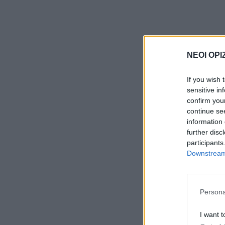
ΝΕΟΙ ΟΡΙ
If you wish 
sensitive in
confirm you
continue se
information 
further disc
participants
Downstream 
Persona
I want t