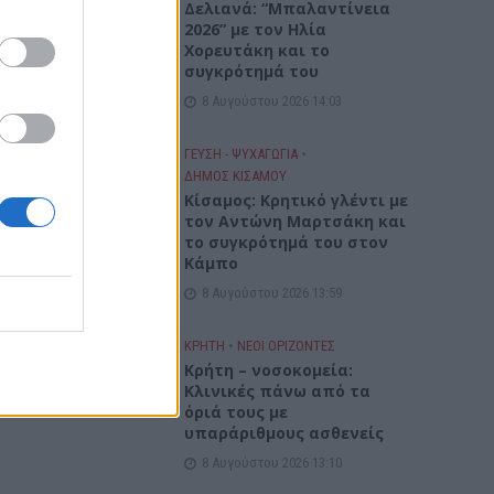
Δελιανά: “Μπαλαντίνεια
2026” με τον Ηλία
Χορευτάκη και το
συγκρότημά του
8 Αυγούστου 2026 14:03
ΓΕΎΣΗ - ΨΥΧΑΓΩΓΊΑ
•
ΔΉΜΟΣ ΚΙΣΆΜΟΥ
Kίσαμος: Κρητικό γλέντι με
τον Αντώνη Μαρτσάκη και
το συγκρότημά του στον
Κάμπο
8 Αυγούστου 2026 13:59
ΚΡΗΤΗ
•
ΝΕΟΙ ΟΡΙΖΟΝΤΕΣ
Κρήτη – νοσοκομεία:
Κλινικές πάνω από τα
όριά τους με
υπαράριθμους ασθενείς
8 Αυγούστου 2026 13:10