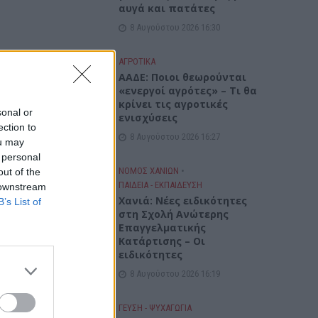
αυγά και πατάτες
8 Αυγούστου 2026 16:30
ΑΓΡΟΤΙΚΑ
ΑΑΔΕ: Ποιοι θεωρούνται
«ενεργοί αγρότες» – Τι θα
κρίνει τις αγροτικές
sonal or
ενισχύσεις
ection to
8 Αυγούστου 2026 16:27
ou may
 personal
ΝΟΜΌΣ ΧΑΝΊΩΝ
•
out of the
ΠΑΙΔΕΙΑ - ΕΚΠΑΙΔΕΥΣΗ
 downstream
Χανιά: Νέες ειδικότητες
B’s List of
στη Σχολή Ανώτερης
Επαγγελματικής
Κατάρτισης – Οι
ειδικότητες
8 Αυγούστου 2026 16:19
ΓΕΎΣΗ - ΨΥΧΑΓΩΓΊΑ