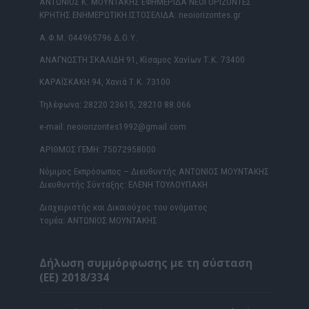
ΑΝΤΩΝΙΟΣ Κ. ΜΟΥΝΤΑΚΗΣ ΕΦΗΜΕΡΙΔΑ ΝΕΟΙ ΟΡΙΖΟΝΤΕΣ
ΚΡΗΤΗΣ ΕΝΗΜΕΡΩΤΙΚΗ ΙΣΤΟΣΕΛΙΔΑ: neoiorizontes.gr
Α.Φ.Μ. 044965796 Δ.Ο.Υ.
ΑΝΑΓΝΩΣΤΗ ΣΚΑΛΙΔΗ 91, Κίσαμος Χανίων Τ.Κ. 73400
ΚΑΡΑΪΣΚΑΚΗ 94, Χανιά Τ.Κ. 73100
Τηλέφωνα: 28220 23615, 28210 88.066
e-mail: neoiorizontes1992@gmail.com
ΑΡΙΘΜΟΣ ΓΕΜΗ: 75072958000
Νόμιμος Εκπρόσωπος – Διευθυντής ΑΝΤΩΝΙΟΣ ΜΟΥΝΤΑΚΗΣ
Διευθυντής Σύνταξης: ΕΛΕΝΗ ΤΟΥΛΟΥΠΑΚΗ
Διαχειριστής και Δικαιούχος του ονόματος
τομέα: ΑΝΤΩΝΙΟΣ ΜΟΥΝΤΑΚΗΣ
Δήλωση συμμόρφωσης με τη σύσταση
(ΕΕ) 2018/334