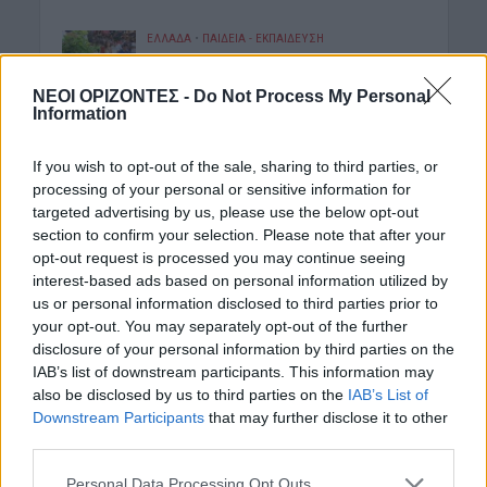
ΕΛΛΑΔΑ
•
ΠΑΙΔΕΙΑ - ΕΚΠΑΙΔΕΥΣΗ
Πότε ανοίγουν τα σχολεία – Τι πρέπει
να γνωρίζουν οι γονείς
ΝΕΟΙ ΟΡΙΖΟΝΤΕΣ -
Do Not Process My Personal
9 Αυγούστου 2026 19:57
Information
ΚΡΗΤΗ
•
ΤΟΥΡΙΣΜΟΣ
If you wish to opt-out of the sale, sharing to third parties, or
Γαμήλιος τουρισμός: Στην Κρήτη από
processing of your personal or sensitive information for
όλες τις ηπείρους, για τον γάμο των
ονείρων τους!
targeted advertising by us, please use the below opt-out
section to confirm your selection. Please note that after your
9 Αυγούστου 2026 19:55
opt-out request is processed you may continue seeing
interest-based ads based on personal information utilized by
Δημοφιλή αυτή την εβδομάδα
us or personal information disclosed to third parties prior to
your opt-out. You may separately opt-out of the further
disclosure of your personal information by third parties on the
IAB’s list of downstream participants. This information may
also be disclosed by us to third parties on the
IAB’s List of
Downstream Participants
that may further disclose it to other
third parties.
Personal Data Processing Opt Outs