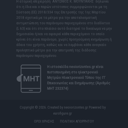
Η ατομική επιχείρηση ΑΝΤΩΝΙΟΣ Κ. ΜΟΥΝΤΑΚΗΣ δηλώνει
ότι η ίδια και ο παρών ιστότοπος συμμορφώνονται με τη
Σύσταση (ΕΕ) 2018/334 της Επιτροπής της 1ης Μαρτίου
2018 σχετικά με τα μέτρα για την αποτελεσματική
αντιμετώπιση του παράνομου περιεχομένου στο διαδίκτυο
(L 63) και ότι στο πλαίσιο αυτό διατηρεί το δικαίωμα να μην
δημοσιεύει ή/και να αφαιρεί κάθε περιεχόμενο το οποίο
κρίνει ότι είναι παράνομο, χωρίς προηγούμενη ενημέρωση ή
άδεια του χρήστη, καθώς και να λαμβάνει κάθε αναγκαίο
προληπτικό μέτρο για την αποτροπή της διάδοσης
παράνομου περιεχομένου.
Η ιστοσελίδα
neoiorizontes.gr
είναι
πιστοποιημένη στο ηλεκτρονικό
Μητρώο Ηλεκτρονικού Τύπου της ΓΓ
Επικοινωνίας και Ενημέρωσης (Αριθμός
ΜΗΤ 232374)
Copyright © 2026. Created by neoiorizontes.gr Powered by
eurofigure.gr
ΟΡΟΙ ΧΡΗΣΗΣ
ΠΟΛΙΤΙΚΗ ΑΠΟΡΡΗΤΟΥ