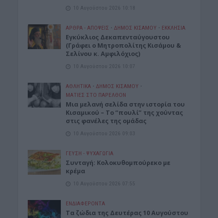
10 Αυγούστου 2026 10:18
ΑΡΘΡΑ - ΑΠΟΨΕΙΣ
•
ΔΉΜΟΣ ΚΙΣΆΜΟΥ
•
ΕΚΚΛΗΣΙΑ
Εγκύκλιος Δεκαπενταύγουστου
(Γράφει ο Μητροπολίτης Κισάμου &
Σελίνου κ. Αμφιλόχιος)
10 Αυγούστου 2026 10:07
ΑΘΛΗΤΙΚΑ
•
ΔΉΜΟΣ ΚΙΣΆΜΟΥ
•
ΜΑΤΙΕΣ ΣΤΟ ΠΑΡΕΛΘΟΝ
Μια μελανή σελίδα στην ιστορία του
Κισαμικού – Το “πουλί” της χούντας
στις φανέλες της ομάδας
10 Αυγούστου 2026 09:03
ΓΕΎΣΗ - ΨΥΧΑΓΩΓΊΑ
Συνταγή: Κολοκυθομπούρεκο με
κρέμα
10 Αυγούστου 2026 07:55
ΕΝΔΙΑΦΕΡΟΝΤΑ
Τα ζώδια της Δευτέρας 10 Αυγούστου