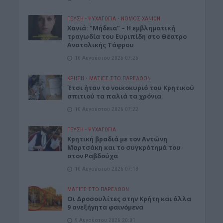
ΓΕΎΣΗ - ΨΥΧΑΓΩΓΊΑ
•
ΝΟΜΌΣ ΧΑΝΊΩΝ
Χανιά: “Μήδεια” – Η εμβληματική
τραγωδία του Ευριπίδη στο Θέατρο
Ανατολικής Τάφρου
10 Αυγούστου 2026 07:26
ΚΡΗΤΗ
•
ΜΑΤΙΕΣ ΣΤΟ ΠΑΡΕΛΘΟΝ
Έτσι ήταν το νοικοκυριό του Κρητικού
σπιτιού τα παλιά τα χρόνια
10 Αυγούστου 2026 07:22
ΓΕΎΣΗ - ΨΥΧΑΓΩΓΊΑ
Kρητική βραδιά με τον Αντώνη
Μαρτσάκη και το συγκρότημά του
στον Ραβδούχα
10 Αυγούστου 2026 07:18
ΜΑΤΙΕΣ ΣΤΟ ΠΑΡΕΛΘΟΝ
Οι Δροσουλίτες στην Κρήτη και άλλα
9 ανεξήγητα φαινόμενα
9 Αυγούστου 2026 20:01