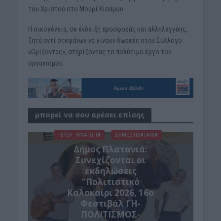
του Χριστού στο Μουρί Κισάμου.
Η οικογένεια, σε ένδειξη προσφοράς και αλληλεγγύης,
ζητά αντί στεφάνων να γίνουν δωρεές στον Σύλλογο
«Ορίζοντας», στηρίζοντας το πολύτιμο έργο του
οργανισμού.
μπορεί να σου αρέσει επίσης
ΓΕΎΣΗ - ΨΥΧΑΓΩΓΊΑ
ΔΉΜΟΣ ΠΛΑΤΑΝΙΆ
Δήμος Πλατανιά:
Συνεχίζονται οι
εκδηλώσεις
“Πολιτιστικό
Καλοκαίρι 2026, 16ο
Φεστιβάλ ΓΗ-
ΠΟΛΙΤΙΣΜΟΣ-