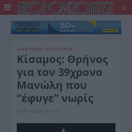
ΔΉΜΟΣ ΚΙΣΆΜΟΥ
•
ΝΕΟΙ ΟΡΙΖΟΝΤΕΣ
Κίσαμος: Θρήνος
για τον 39χρονο
Μανώλη που
“έφυγε” νωρίς
29 Νοεμβρίου 2025 13:22