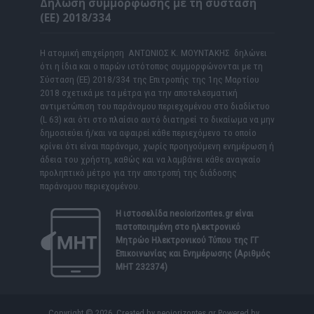
Δήλωση συμμόρφωσης με τη σύσταση
(ΕΕ) 2018/334
Η ατομική επιχείρηση ΑΝΤΩΝΙΟΣ Κ. ΜΟΥΝΤΑΚΗΣ δηλώνει
ότι η ίδια και ο παρών ιστότοπος συμμορφώνονται με τη
Σύσταση (ΕΕ) 2018/334 της Επιτροπής της 1ης Μαρτίου
2018 σχετικά με τα μέτρα για την αποτελεσματική
αντιμετώπιση του παράνομου περιεχομένου στο διαδίκτυο
(L 63) και ότι στο πλαίσιο αυτό διατηρεί το δικαίωμα να μην
δημοσιεύει ή/και να αφαιρεί κάθε περιεχόμενο το οποίο
κρίνει ότι είναι παράνομο, χωρίς προηγούμενη ενημέρωση ή
άδεια του χρήστη, καθώς και να λαμβάνει κάθε αναγκαίο
προληπτικό μέτρο για την αποτροπή της διάδοσης
παράνομου περιεχομένου.
Η ιστοσελίδα
neoiorizontes.gr
είναι
πιστοποιημένη στο ηλεκτρονικό
Μητρώο Ηλεκτρονικού Τύπου της ΓΓ
Επικοινωνίας και Ενημέρωσης (Αριθμός
ΜΗΤ 232374)
Copyright © 2026. Created by neoiorizontes.gr Powered by