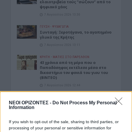
ελαιοτριβεία τούς “σώζουν” από το
ψηφιακό χάος
7 Αυγούστου 2026 13:30
ΓΕΎΣΗ - ΨΥΧΑΓΩΓΊΑ
Συνταγή: Ξεροτήγανα, το αγαπημένο
γλυκό της Κρήτης
7 Αυγούστου 2026 13:11
ΚΡΗΤΗ
•
ΜΑΤΙΕΣ ΣΤΟ ΠΑΡΕΛΘΟΝ
43 χρόνια από τη μέρα που ο
Παπαδόσηφος εκτέλεσε μέσα στο
δικαστήριο τον φονιά του γιου του
(ΒΙΝΤΕΟ)
7 Αυγούστου 2026 12:44
Δημοφιλή αυτή την εβδομάδα
ΝΕΟΙ ΟΡΙΖΟΝΤΕΣ -
Do Not Process My Personal
Information
If you wish to opt-out of the sale, sharing to third parties, or
processing of your personal or sensitive information for