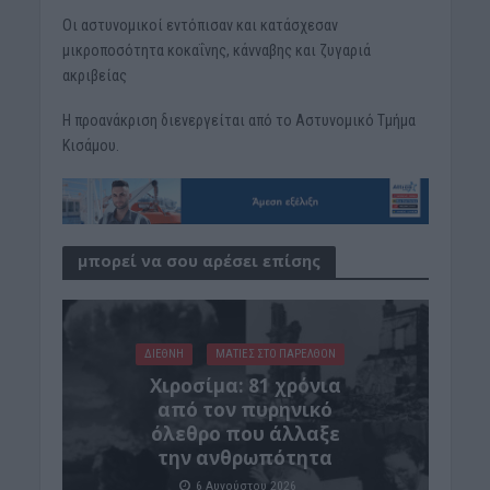
Οι αστυνομικοί εντόπισαν και κατάσχεσαν
μικροποσότητα κοκαΐνης, κάνναβης και ζυγαριά
ακριβείας
Η προανάκριση διενεργείται από το Αστυνομικό Τμήμα
Κισάμου.
μπορεί να σου αρέσει επίσης
ΔΙΕΘΝΗ
ΜΑΤΙΕΣ ΣΤΟ ΠΑΡΕΛΘΟΝ
Χιροσίμα: 81 χρόνια
από τον πυρηνικό
όλεθρο που άλλαξε
την ανθρωπότητα
6 Αυγούστου 2026