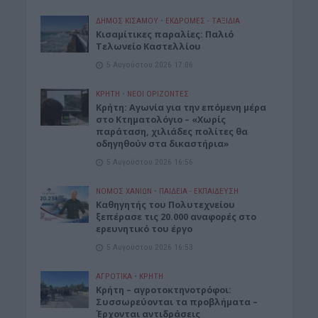
ΔΉΜΟΣ ΚΙΣΆΜΟΥ
•
ΕΚΔΡΟΜΈΣ - ΤΑΞΊΔΙΑ
Kισαμίτικες παραλίες: Παλιό
Τελωνείο Καστελλίου
5 Αυγούστου 2026 17:06
ΚΡΗΤΗ
•
ΝΕΟΙ ΟΡΙΖΟΝΤΕΣ
Kρήτη: Αγωνία για την επόμενη μέρα
στο Κτηματολόγιο – «Χωρίς
παράταση, χιλιάδες πολίτες θα
οδηγηθούν στα δικαστήρια»
5 Αυγούστου 2026 16:56
ΝΟΜΌΣ ΧΑΝΊΩΝ
•
ΠΑΙΔΕΙΑ - ΕΚΠΑΙΔΕΥΣΗ
Καθηγητής του Πολυτεχνείου
ξεπέρασε τις 20.000 αναφορές στο
ερευνητικό του έργο
5 Αυγούστου 2026 16:53
ΑΓΡΟΤΙΚΑ
•
ΚΡΗΤΗ
Κρήτη – αγροτοκτηνοτρόφοι:
Συσσωρεύονται τα προβλήματα –
Έρχονται αντιδράσεις