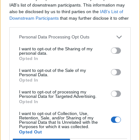
IAB’s list of downstream participants. This information may
6 Αυγούστου 2026 17:03
also be disclosed by us to third parties on the
IAB’s List of
ΝΟΜΌΣ ΧΑΝΊΩΝ
Downstream Participants
that may further disclose it to other
Χανιά: Την εντόπισε περιπολικό,
third parties.
μεταφέρθηκε στο Αστυνομικό Τμήμα
και λίγες ημέρες μετά βρέθηκε νεκρή
Personal Data Processing Opt Outs
6 Αυγούστου 2026 16:57
I want to opt-out of the Sharing of my
personal data.
ΚΡΗΤΗ
•
ΝΕΟΙ ΟΡΙΖΟΝΤΕΣ
Opted In
Κτηματολόγιο: Ποιοι μπορούν να
δηλώσουν το ακίνητό τους και μετά
I want to opt-out of the Sale of my
την λήξη της προθεσμίας
Personal Data.
Opted In
6 Αυγούστου 2026 16:53
I want to opt-out of processing my
ΔΙΕΘΝΗ
•
ΜΑΤΙΕΣ ΣΤΟ ΠΑΡΕΛΘΟΝ
Personal Data for Targeted Advertising.
Χιροσίμα: 81 χρόνια από τον πυρηνικό
Opted In
όλεθρο που άλλαξε την
ανθρωπότητα
I want to opt-out of Collection, Use,
6 Αυγούστου 2026 09:42
Retention, Sale, and/or Sharing of my
Personal Data that Is Unrelated with the
Purposes for which it was collected.
ΕΝΔΙΑΦΕΡΟΝΤΑ
Opted Out
Tα ζώδια της Πέμπτης 6 Αυγούστου