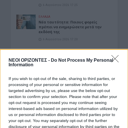
6 Αυγούστου 2026 17:25
ΕΛΛΑΔΑ
Νέα ταυτότητα: Ποιους φορείς
πρέπει να ενημερώσετε μετά την
εκδόσή της
6 Αυγούστου 2026 17:20
ΕΝΔΙΑΦΕΡΟΝΤΑ
Αυτά είναι τα δέντρα που βοηθούν
ΝΕΟΙ ΟΡΙΖΟΝΤΕΣ -
Do Not Process My Personal
στην προστασία των σπιτιών μας
Information
από τις φωτιές
6 Αυγούστου 2026 17:16
If you wish to opt-out of the sale, sharing to third parties, or
processing of your personal or sensitive information for
ΓΕΎΣΗ - ΨΥΧΑΓΩΓΊΑ
targeted advertising by us, please use the below opt-out
Σύκο: Το φρούτο με τα μυστικά που
ίσως να μην γνωρίζεις
section to confirm your selection. Please note that after your
opt-out request is processed you may continue seeing
6 Αυγούστου 2026 17:11
interest-based ads based on personal information utilized by
us or personal information disclosed to third parties prior to
ΝΟΜΌΣ ΧΑΝΊΩΝ
Xανιά: Δίκτυο περισσότερων από 60
your opt-out. You may separately opt-out of the further
κρηνών πόσιμου νερού
disclosure of your personal information by third parties on the