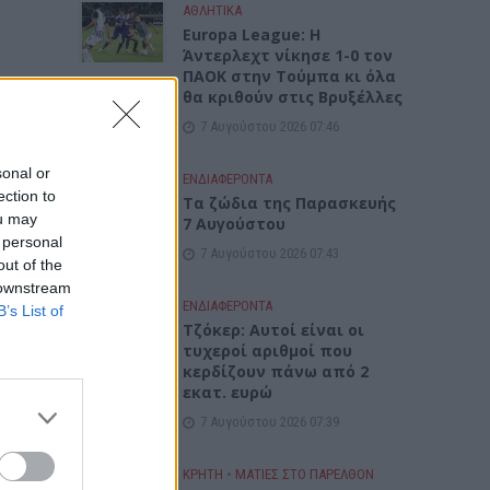
ΑΘΛΗΤΙΚΑ
Europa League: Η
.
Άντερλεχτ νίκησε 1-0 τον
ΠΑΟΚ στην Τούμπα κι όλα
 των
θα κριθούν στις Βρυξέλλες
ύ
7 Αυγούστου 2026 07:46
sonal or
ΕΝΔΙΑΦΕΡΟΝΤΑ
ection to
Tα ζώδια της Παρασκευής
ou may
7 Αυγούστου
 personal
7 Αυγούστου 2026 07:43
out of the
 downstream
ΕΝΔΙΑΦΕΡΟΝΤΑ
B’s List of
Τζόκερ: Αυτοί είναι οι
τυχεροί αριθμοί που
κερδίζουν πάνω από 2
εκατ. ευρώ
7 Αυγούστου 2026 07:39
ς 7
ΚΡΗΤΗ
•
ΜΑΤΙΕΣ ΣΤΟ ΠΑΡΕΛΘΟΝ