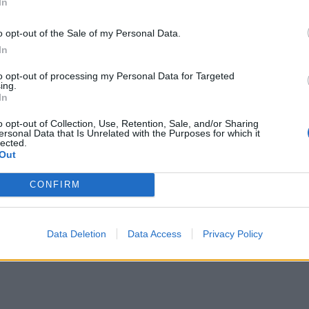
In
α κι όλα θα κριθούν
Αυγούστου
στις Βρυξέλλες
7 Αυγούστου 2026
o opt-out of the Sale of my Personal Data.
7 Αυγούστου 2026
In
to opt-out of processing my Personal Data for Targeted
ing.
In
o opt-out of Collection, Use, Retention, Sale, and/or Sharing
ersonal Data that Is Unrelated with the Purposes for which it
lected.
Out
CONFIRM
Data Deletion
Data Access
Privacy Policy