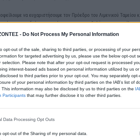
 οφείλουμε να ευχαριστήσουμε τον Πρόεδρο του Λιμενικού Ταμείου κ
Κισαμίτης και το δείχνει εμπράκτως με την συμβολή του στην επίλυση
νια τον Δήμο μας και που άπτονται των αρμοδιοτήτων του Λιμενικο
ΖΟΝΤΕΣ -
Do Not Process My Personal Information
to opt-out of the sale, sharing to third parties, or processing of your per
formation for targeted advertising by us, please use the below opt-out s
r selection. Please note that after your opt-out request is processed y
eing interest-based ads based on personal information utilized by us or
disclosed to third parties prior to your opt-out. You may separately opt-
losure of your personal information by third parties on the IAB’s list of
. This information may also be disclosed by us to third parties on the
IA
Participants
that may further disclose it to other third parties.
ΑΘΛΗΤΙΚΑ
l Data Processing Opt Outs
ΕΝΔΙΑΦΕΡΟΝΤΑ
 League: Η Άντερλεχτ
o opt-out of the Sharing of my personal data.
ε 1-0 τον ΠΑΟΚ στην
Tα ζώδια της Παρασκευή