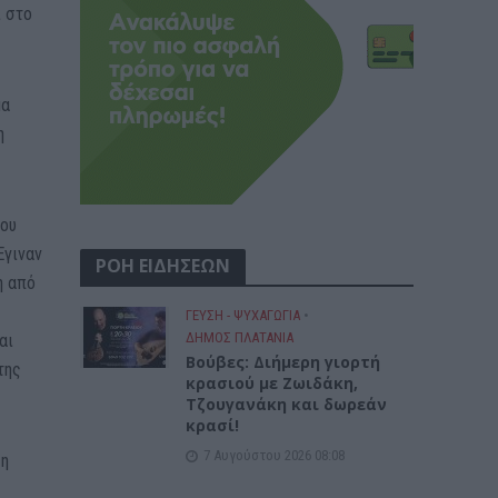
ί στο
μα
η
ίου
Έγιναν
ΡΟΗ ΕΙΔΗΣΕΩΝ
η από
ΓΕΎΣΗ - ΨΥΧΑΓΩΓΊΑ
•
ΔΉΜΟΣ ΠΛΑΤΑΝΙΆ
αι
Βούβες: Διήμερη γιορτή
της
κρασιού με Ζωιδάκη,
Τζουγανάκη και δωρεάν
κρασί!
7 Αυγούστου 2026 08:08
ση