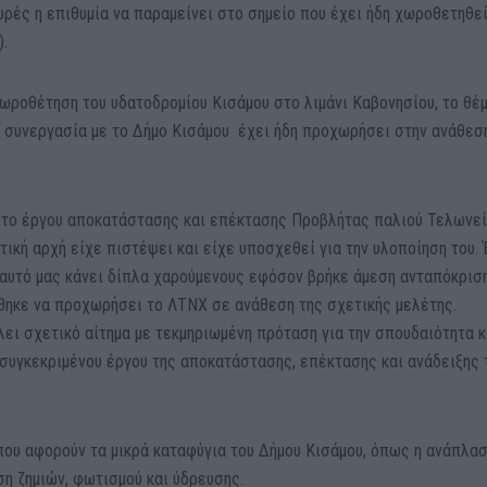
υρές η επιθυμία να παραμείνει στο σημείο που έχει ήδη χωροθετηθε
).
χωροθέτηση του υδατοδρομίου Κισάμου στο λιμάνι Καβονησίου, το θέ
ε συνεργασία με το Δήμο Κισάμου έχει ήδη προχωρήσει στην ανάθεσ
α το έργου αποκατάστασης και επέκτασης Προβλήτας παλιού Τελωνε
τική αρχή είχε πιστέψει και είχε υποσχεθεί για την υλοποίηση του. 
 αυτό μας κάνει δίπλα χαρούμενους εφόσον βρήκε άμεση ανταπόκρισ
θηκε να προχωρήσει το ΛΤΝΧ σε ανάθεση της σχετικής μελέτης.
ει σχετικό αίτημα με τεκμηριωμένη πρόταση για την σπουδαιότητα κ
 συγκεκριμένου έργου της αποκατάστασης, επέκτασης και ανάδειξης 
που αφορούν τα μικρά καταφύγια του Δήμου Κισάμου, όπως η ανάπλα
ση ζημιών, φωτισμού και ύδρευσης.