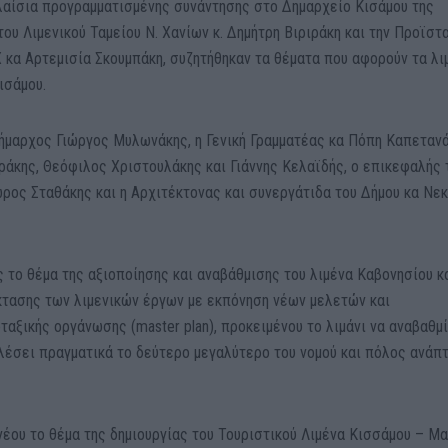
λαίσια προγραμματισμένης συνάντησης στο Δημαρχείο Κισάμου της
ου Λιμενικού Ταμείου Ν. Χανίων κ. Δημήτρη Βιριράκη και την Προϊστ
 κα Αρτεμισία Σκουμπάκη, συζητήθηκαν τα θέματα που αφορούν τα λι
ισάμου.
ήμαρχος Γιώργος Μυλωνάκης, η Γενική Γραμματέας κα Πόπη Καπετανά
άκης, Θεόφιλος Χριστουλάκης και Γιάννης Κελαϊδής, ο επικεφαλής 
ωρος Σταθάκης και η Αρχιτέκτονας και συνεργάτιδα του Δήμου κα Νε
 το θέμα της αξιοποίησης και αναβάθμισης του λιμένα Καβονησίου κ
κτασης των λιμενικών έργων με εκπόνηση νέων μελετών και
αξικής οργάνωσης (master plan), προκειμένου το λιμάνι να αναβαθμ
λέσει πραγματικά το δεύτερο μεγαλύτερο του νομού και πόλος ανάπ
νέου το θέμα της δημιουργίας του Τουριστικού Λιμένα Κισσάμου – Μ