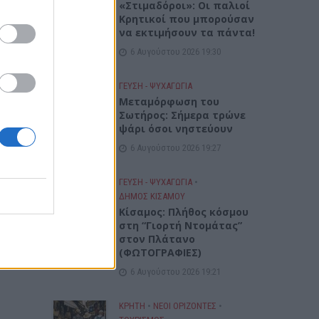
«Στιμαδόροι»: Οι παλιοί
Κρητικοί που μπορούσαν
να εκτιμήσουν τα πάντα!
6 Αυγούστου 2026 19:30
ΓΕΎΣΗ - ΨΥΧΑΓΩΓΊΑ
Μεταμόρφωση του
Σωτήρος: Σήμερα τρώνε
ψάρι όσοι νηστεύουν
6 Αυγούστου 2026 19:27
ΓΕΎΣΗ - ΨΥΧΑΓΩΓΊΑ
•
ΔΉΜΟΣ ΚΙΣΆΜΟΥ
Κίσαμος: Πλήθος κόσμου
στη “Γιορτή Ντομάτας”
στον Πλάτανο
(ΦΩΤΟΓΡΑΦΙΕΣ)
6 Αυγούστου 2026 19:21
ΚΡΗΤΗ
•
ΝΕΟΙ ΟΡΙΖΟΝΤΕΣ
•