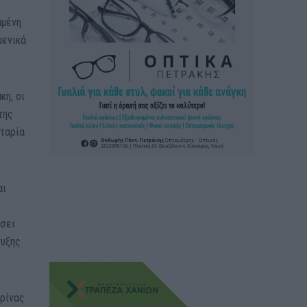
αμένη
μενικά
κη, οι
της
κταρία
αι
ίσει
τυξης
αρίνας