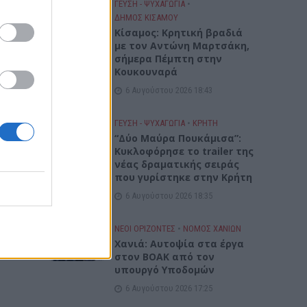
ΓΕΎΣΗ - ΨΥΧΑΓΩΓΊΑ
•
ΔΉΜΟΣ ΚΙΣΆΜΟΥ
Kίσαμος: Κρητική βραδιά
με τον Αντώνη Μαρτσάκη,
σήμερα Πέμπτη στην
Κουκουναρά
6 Αυγούστου 2026 18:43
ΓΕΎΣΗ - ΨΥΧΑΓΩΓΊΑ
•
ΚΡΗΤΗ
“Δύο Μαύρα Πουκάμισα”:
Κυκλοφόρησε το trailer της
νέας δραματικής σειράς
που γυρίστηκε στην Κρήτη
6 Αυγούστου 2026 18:35
ΝΕΟΙ ΟΡΙΖΟΝΤΕΣ
•
ΝΟΜΌΣ ΧΑΝΊΩΝ
Χανιά: Αυτοψία στα έργα
στον ΒΟΑΚ από τον
υπουργό Υποδομών
6 Αυγούστου 2026 17:25