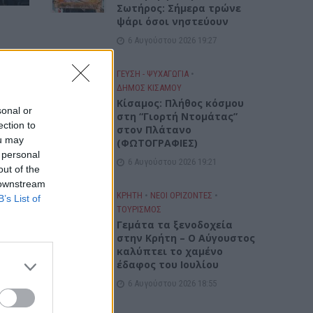
Σωτήρος: Σήμερα τρώνε
ψάρι όσοι νηστεύουν
6 Αυγούστου 2026 19:27
ΓΕΎΣΗ - ΨΥΧΑΓΩΓΊΑ
•
ΔΉΜΟΣ ΚΙΣΆΜΟΥ
Κίσαμος: Πλήθος κόσμου
sonal or
στη “Γιορτή Ντομάτας”
ection to
στον Πλάτανο
ou may
(ΦΩΤΟΓΡΑΦΙΕΣ)
 personal
6 Αυγούστου 2026 19:21
out of the
 downstream
ΚΡΗΤΗ
•
ΝΕΟΙ ΟΡΙΖΟΝΤΕΣ
•
B’s List of
ΤΟΥΡΙΣΜΟΣ
Γεμάτα τα ξενοδοχεία
στην Κρήτη – Ο Αύγουστος
καλύπτει το χαμένο
έδαφος του Ιουλίου
6 Αυγούστου 2026 18:55