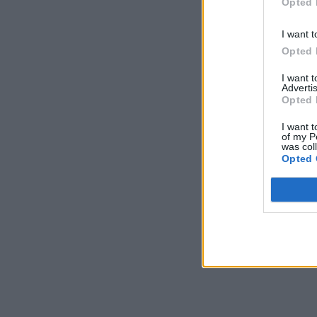
Opted 
I want t
Opted 
I want 
Advertis
Opted 
I want t
of my P
was col
Opted 