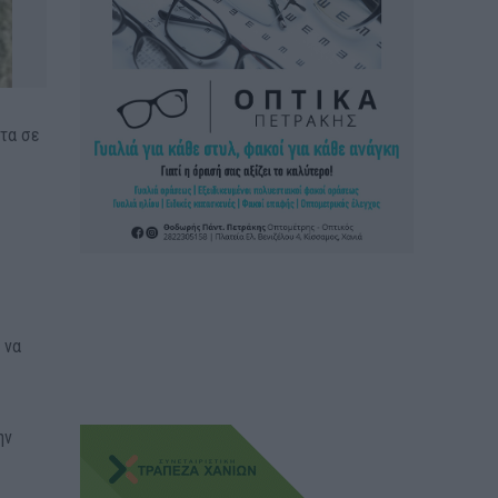
στα σε
 να
ην