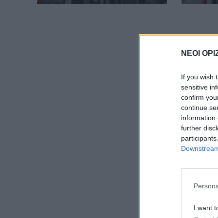
ΝΕΟΙ ΟΡΙ
If you wish 
sensitive in
confirm you
continue se
information 
further disc
participants
Downstream 
Persona
I want t