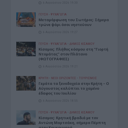
6 Αυγούστου 2026 19:30
ΓΕΎΣΗ - ΨΥΧΑΓΩΓΊΑ
Μεταμόρφωση του Σωτήρος: Σήμερα
τρώνε ψάρι όσοι νηστεύουν
6 Αυγούστου 2026 19:27
ΓΕΎΣΗ - ΨΥΧΑΓΩΓΊΑ
•
ΔΉΜΟΣ ΚΙΣΆΜΟΥ
Κίσαμος: Πλήθος κόσμου στη “Γιορτή
Ντομάτας” στον Πλάτανο
(ΦΩΤΟΓΡΑΦΙΕΣ)
6 Αυγούστου 2026 19:21
ΚΡΗΤΗ
•
ΝΕΟΙ ΟΡΙΖΟΝΤΕΣ
•
ΤΟΥΡΙΣΜΟΣ
Γεμάτα τα ξενοδοχεία στην Κρήτη – Ο
Αύγουστος καλύπτει το χαμένο
έδαφος του Ιουλίου
6 Αυγούστου 2026 18:55
ΓΕΎΣΗ - ΨΥΧΑΓΩΓΊΑ
•
ΔΉΜΟΣ ΚΙΣΆΜΟΥ
Kίσαμος: Κρητική βραδιά με τον
Αντώνη Μαρτσάκη, σήμερα Πέμπτη
στην Κουκουναρά