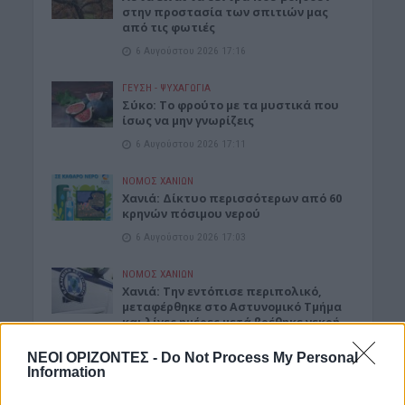
στην προστασία των σπιτιών μας
από τις φωτιές
6 Αυγούστου 2026 17:16
ΓΕΎΣΗ - ΨΥΧΑΓΩΓΊΑ
Σύκο: Το φρούτο με τα μυστικά που
ίσως να μην γνωρίζεις
6 Αυγούστου 2026 17:11
ΝΟΜΌΣ ΧΑΝΊΩΝ
Xανιά: Δίκτυο περισσότερων από 60
κρηνών πόσιμου νερού
6 Αυγούστου 2026 17:03
ΝΟΜΌΣ ΧΑΝΊΩΝ
Χανιά: Την εντόπισε περιπολικό,
μεταφέρθηκε στο Αστυνομικό Τμήμα
και λίγες ημέρες μετά βρέθηκε νεκρή
6 Αυγούστου 2026 16:57
ΝΕΟΙ ΟΡΙΖΟΝΤΕΣ -
Do Not Process My Personal
Information
Δημοφιλή αυτή την εβδομάδα