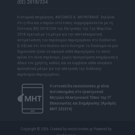
(ΕΕ) 2018/334
Η ατομική επιχείρηση ΑΝΤΩΝΙΟΣ Κ. ΜΟΥΝΤΑΚΗΣ δηλώνει
ότι η ίδια και ο παρών ιστότοπος συμμορφώνονται με τη
Σύσταση (ΕΕ) 2018/334 της Επιτροπής της 1ης Μαρτίου
2018 σχετικά με τα μέτρα για την αποτελεσματική
αντιμετώπιση του παράνομου περιεχομένου στο διαδίκτυο
(L 63) και ότι στο πλαίσιο αυτό διατηρεί το δικαίωμα να μην
δημοσιεύει ή/και να αφαιρεί κάθε περιεχόμενο το οποίο
κρίνει ότι είναι παράνομο, χωρίς προηγούμενη ενημέρωση ή
άδεια του χρήστη, καθώς και να λαμβάνει κάθε αναγκαίο
προληπτικό μέτρο για την αποτροπή της διάδοσης
παράνομου περιεχομένου.
Η ιστοσελίδα
neoiorizontes.gr
είναι
πιστοποιημένη στο ηλεκτρονικό
Μητρώο Ηλεκτρονικού Τύπου της ΓΓ
Επικοινωνίας και Ενημέρωσης (Αριθμός
ΜΗΤ 232374)
Copyright © 2026. Created by neoiorizontes.gr Powered by