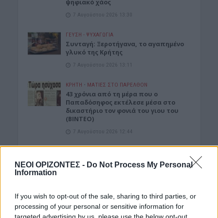
ψηφιακό χάος
7 Αυγούστου 2026 13:30
ΓΕΎΣΗ - ΨΥΧΑΓΩΓΊΑ
Συνταγή: Ξεροτήγανα, το αγαπημένο
γλυκό της Κρήτης
7 Αυγούστου 2026 13:11
ΚΡΗΤΗ
•
ΜΑΤΙΕΣ ΣΤΟ ΠΑΡΕΛΘΟΝ
43 χρόνια από τη μέρα που ο
Παπαδόσηφος εκτέλεσε μέσα στο
δικαστήριο τον φονιά του γιου του
(ΒΙΝΤΕΟ)
7 Αυγούστου 2026 12:44
Δημοφιλή αυτή την εβδομάδα
ΝΕΟΙ ΟΡΙΖΟΝΤΕΣ -
Do Not Process My Personal
Information
If you wish to opt-out of the sale, sharing to third parties, or
processing of your personal or sensitive information for
targeted advertising by us, please use the below opt-out