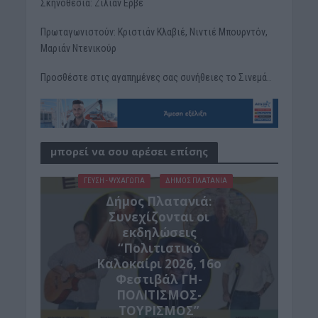
Σκηνοθεσία: Ζιλιάν Ερβέ
Πρωταγωνιστούν: Κριστιάν Κλαβιέ, Νιντιέ Μπουρντόν,
Μαριάν Ντενικούρ
Προσθέστε στις αγαπημένες σας συνήθειες το Σινεμά..
μπορεί να σου αρέσει επίσης
ΓΕΎΣΗ - ΨΥΧΑΓΩΓΊΑ
ΔΉΜΟΣ ΠΛΑΤΑΝΙΆ
Δήμος Πλατανιά:
Συνεχίζονται οι
εκδηλώσεις
“Πολιτιστικό
Καλοκαίρι 2026, 16ο
Φεστιβάλ ΓΗ-
ΠΟΛΙΤΙΣΜΟΣ-
ΤΟΥΡΙΣΜΟΣ”