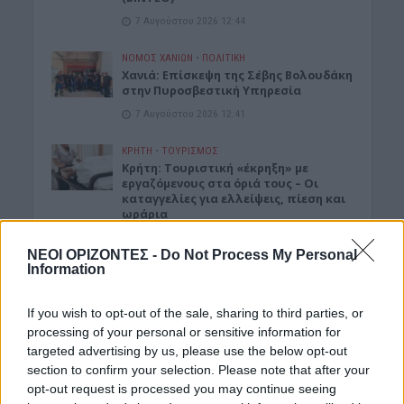
7 Αυγούστου 2026 12:44
ΝΟΜΌΣ ΧΑΝΊΩΝ
•
ΠΟΛΙΤΙΚΗ
Xανιά: Επίσκεψη της Σέβης Βολουδάκη
στην Πυροσβεστική Υπηρεσία
7 Αυγούστου 2026 12:41
ΚΡΗΤΗ
•
ΤΟΥΡΙΣΜΟΣ
Κρήτη: Τουριστική «έκρηξη» με
εργαζόμενους στα όριά τους – Οι
καταγγελίες για ελλείψεις, πίεση και
ωράρια
7 Αυγούστου 2026 12:14
ΝΕΟΙ ΟΡΙΖΟΝΤΕΣ -
Do Not Process My Personal
Information
ΕΚΚΛΗΣΙΑ
•
ΕΛΛΑΔΑ
7η Αυγούστου 626 μ.Χ.: Η νύχτα που
“γεννήθηκε” ο Ακάθιστος Ύμνος στην
If you wish to opt-out of the sale, sharing to third parties, or
Κωνσταντινούπολη
processing of your personal or sensitive information for
7 Αυγούστου 2026 12:06
targeted advertising by us, please use the below opt-out
section to confirm your selection. Please note that after your
ΝΟΜΌΣ ΧΑΝΊΩΝ
opt-out request is processed you may continue seeing
Χανιά: Ξάπλωσε να κάνει