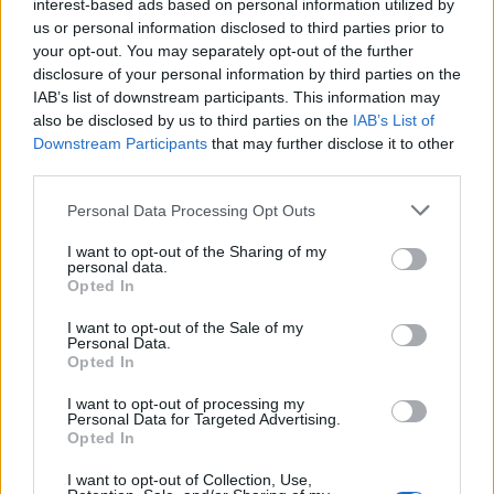
interest-based ads based on personal information utilized by
ηλιοθεραπεία και πέθανε!
us or personal information disclosed to third parties prior to
7 Αυγούστου 2026 12:04
your opt-out. You may separately opt-out of the further
disclosure of your personal information by third parties on the
ΓΕΎΣΗ - ΨΥΧΑΓΩΓΊΑ
•
ΝΟΜΌΣ ΧΑΝΊΩΝ
IAB’s list of downstream participants. This information may
Χανιά: Η παράσταση «Ο Σώζων
also be disclosed by us to third parties on the
IAB’s List of
Εαυτόν Σωθήτω» στο Θέατρο
Downstream Participants
that may further disclose it to other
Ανατολικής Τάφρου
third parties.
7 Αυγούστου 2026 12:02
Personal Data Processing Opt Outs
Δημοφιλή αυτή την εβδομάδα
I want to opt-out of the Sharing of my
personal data.
Opted In
I want to opt-out of the Sale of my
Personal Data.
Opted In
I want to opt-out of processing my
Personal Data for Targeted Advertising.
Opted In
I want to opt-out of Collection, Use,