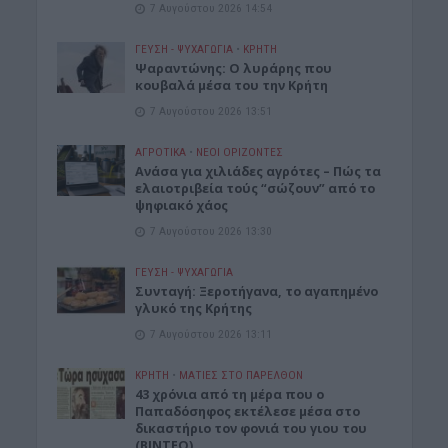
7 Αυγούστου 2026 14:54
ΓΕΎΣΗ - ΨΥΧΑΓΩΓΊΑ
•
ΚΡΗΤΗ
Ψαραντώνης: Ο λυράρης που
κουβαλά μέσα του την Κρήτη
7 Αυγούστου 2026 13:51
ΑΓΡΟΤΙΚΑ
•
ΝΕΟΙ ΟΡΙΖΟΝΤΕΣ
Ανάσα για χιλιάδες αγρότες – Πώς τα
ελαιοτριβεία τούς “σώζουν” από το
ψηφιακό χάος
7 Αυγούστου 2026 13:30
ΓΕΎΣΗ - ΨΥΧΑΓΩΓΊΑ
Συνταγή: Ξεροτήγανα, το αγαπημένο
γλυκό της Κρήτης
7 Αυγούστου 2026 13:11
ΚΡΗΤΗ
•
ΜΑΤΙΕΣ ΣΤΟ ΠΑΡΕΛΘΟΝ
43 χρόνια από τη μέρα που ο
Παπαδόσηφος εκτέλεσε μέσα στο
δικαστήριο τον φονιά του γιου του
(ΒΙΝΤΕΟ)