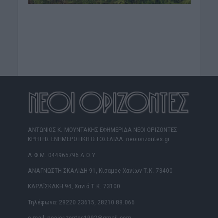
ΑΝΤΩΝΙΟΣ Κ. ΜΟΥΝΤΑΚΗΣ ΕΦΗΜΕΡΙΔΑ ΝΕΟΙ ΟΡΙΖΟΝΤΕΣ
ΚΡΗΤΗΣ ΕΝΗΜΕΡΩΤΙΚΗ ΙΣΤΟΣΕΛΙΔΑ: neoiorizontes.gr
Α.Φ.Μ. 044965796 Δ.Ο.Υ.
ΑΝΑΓΝΩΣΤΗ ΣΚΑΛΙΔΗ 91, Κίσαμος Χανίων Τ.Κ. 73400
ΚΑΡΑΪΣΚΑΚΗ 94, Χανιά Τ.Κ. 73100
Τηλέφωνα: 28220 23615, 28210 88.066
e-mail: neoiorizontes1992@gmail.com