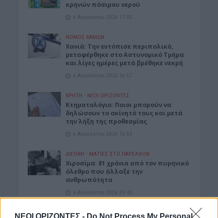
κρηνών πόσιμου νερού
6 Αυγούστου 2026 17:03
ΝΟΜΌΣ ΧΑΝΊΩΝ
Χανιά: Την εντόπισε περιπολικό,
μεταφέρθηκε στο Αστυνομικό Τμήμα
και λίγες ημέρες μετά βρέθηκε νεκρή
6 Αυγούστου 2026 16:57
ΚΡΗΤΗ
•
ΝΕΟΙ ΟΡΙΖΟΝΤΕΣ
Κτηματολόγιο: Ποιοι μπορούν να
δηλώσουν το ακίνητό τους και μετά
την λήξη της προθεσμίας
6 Αυγούστου 2026 16:53
ΔΙΕΘΝΗ
•
ΜΑΤΙΕΣ ΣΤΟ ΠΑΡΕΛΘΟΝ
Χιροσίμα: 81 χρόνια από τον πυρηνικό
όλεθρο που άλλαξε την
ανθρωπότητα
6 Αυγούστου 2026 09:42
ΕΝΔΙΑΦΕΡΟΝΤΑ
ΝΕΟΙ ΟΡΙΖΟΝΤΕΣ -
Do Not Process My Personal