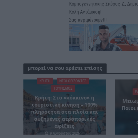
Κομπογεννητακης Σπύρος Ζ., Δημι
Καλή Αντάμωση!
Σας περιμένουμε!!!
μπορεί να σου αρέσει επίσης
ΚΡΗΤΗ
ΝΕΟΙ ΟΡΙΖΟΝΤΕΣ
ΤΟΥΡΙΣΜΟΣ
Ε
Κρήτη: Στο «κόκκινο» η
Μειωμ
τουριστική κίνηση – 100%
Ποιοι 
πληρότητα στα πλοία και
αυξημένες αεροπορικές
αφίξεις
9 Αυγούστου 2026