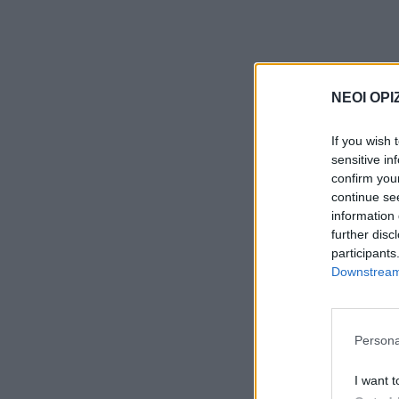
ΝΕΟΙ ΟΡΙ
If you wish 
sensitive in
confirm you
continue se
information 
further disc
participants
Downstream 
Persona
I want t