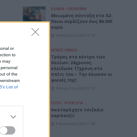
ΕΛΛΑΔΑ
•
ΟΙΚΟΝΟΜΙΑ
Μειωμένη σύνταξη στα 62:
Ποιοι κερδίζουν έως 86.000
ευρώ
9 Αυγούστου 2026 12:18
sonal or
ΝΟΜΌΣ ΧΑΝΊΩΝ
ection to
Τρόμος στο κέντρο των
ou may
Χανίων: 24χρονος
 personal
κλείδωσε 17χρονη στο
σπίτι του – Την έσωσαν οι
out of the
φωνές της!
 downstream
B’s List of
9 Αυγούστου 2026 12:13
ΓΕΎΣΗ - ΨΥΧΑΓΩΓΊΑ
Ακαταμάχητο τσιζκέικ
καρπουζι!
9 Αυγούστου 2026 11:58