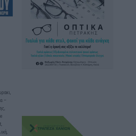
υ
υρακι,
ια –
ης,
ue
t,
ική,