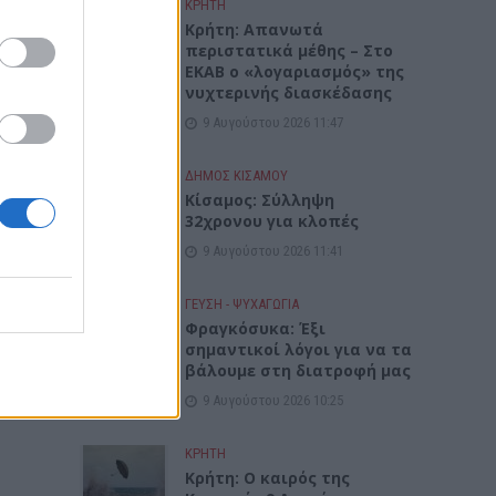
ΚΡΗΤΗ
Κρήτη: Απανωτά
περιστατικά μέθης – Στο
ΕΚΑΒ ο «λογαριασμός» της
νυχτερινής διασκέδασης
9 Αυγούστου 2026 11:47
ΔΉΜΟΣ ΚΙΣΆΜΟΥ
Κίσαμος: Σύλληψη
32χρονου για κλοπές
9 Αυγούστου 2026 11:41
ΓΕΎΣΗ - ΨΥΧΑΓΩΓΊΑ
Φραγκόσυκα: Έξι
σημαντικοί λόγοι για να τα
βάλουμε στη διατροφή μας
9 Αυγούστου 2026 10:25
ΚΡΗΤΗ
Κρήτη: Ο καιρός της