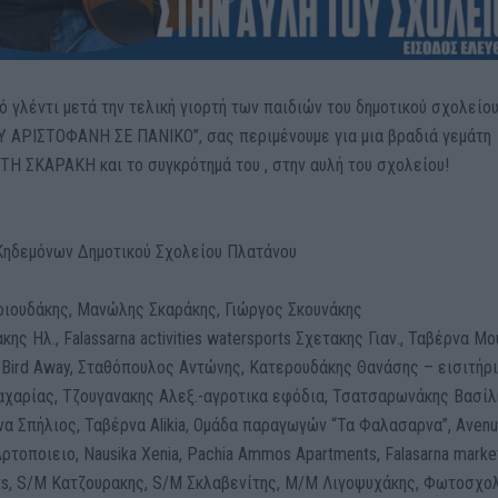
 γλέντι μετά την τελική γιορτή των παιδιών του δημοτικού σχολείο
Υ ΑΡΙΣΤΟΦΑΝΗ ΣΕ ΠΑΝΙΚΟ”, σας περιμένουμε για μια βραδιά γεμάτη
ΑΤΗ ΣΚΑΡΑΚΗ και το συγκρότημά του , στην αυλή του σχολείου!
Κηδεμόνων Δημοτικού Σχολείου Πλατάνου
ριουδάκης, Μανώλης Σκαράκης, Γιώργος Σκουνάκης
ς Ηλ., Falassarna activities watersports Σχετακης Γιαν., Ταβέρνα Μο
 Bird Away, Σταθόπουλος Αντώνης, Κατερουδάκης Θανάσης – εισιτήρ
αχαρίας, Τζουγανακης Αλεξ.-αγροτικα εφόδια, Τσατσαρωνάκης Βασίλ
να Σπήλιος, Ταβέρνα Alikia, Ομάδα παραγωγών “Τα Φαλασαρνα”, Aven
ρτοποιειο, Nausika Xenia, Pachia Ammos Apartments, Falasarna marke
nts, S/M Κατζουρακης, S/M Σκλαβενίτης, Μ/Μ Λιγοψυχάκης, Φωτοσχολ