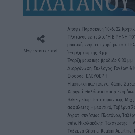
Απόψε Παρασκευή 10/6/22 Κρητικό
Πλατάνου με τίτλο: “Η ΕΙΡΗΝΗ ΤΟ
μουσική, κέφι και χορό με το ΣΤΡ
Μοιραστείτε αυτό!
Έναρξη γιορτής 8 μ.μ.
Έναρξη μουσικής βραδιάς 9.30 μ.μ.
Διοργάνωση: Σύλλογος Γονέων & 
Είσοδος: ΕΛΕΥΘΕΡΗ
Η μουσική μας παρέα: Χάρης Ζαχα
Χορηγοί: Θαλάσσια σπορ Σκορδυλακη
Bakery shop Τσατσαρωνακης Μιχ.,
ασφάλειες – μεσιτικά, Ταβέρνα Ζ
Αγροτ. συν/σμός Πλατάνου, Ταβέρ
cafe, Νικολακάκης Παναγιωτης – Α
Ταβέρνα Gilisma, Roubini Apartme