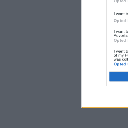
Opted 
I want t
Opted 
I want 
Advertis
Opted 
I want t
of my P
was col
Opted 