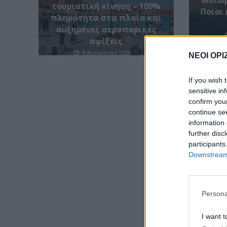
Μειωμ
τουριστική κίνηση – 100%
Ποιοι 
πληρότητα στα πλοία και
αυξημένες αεροπορικές
αφίξεις
9 Αυγούστου 2026
ΝΕΟΙ ΟΡΙ
If you wish 
sensitive in
confirm you
continue se
information 
further disc
participants
Downstream 
Persona
I want t