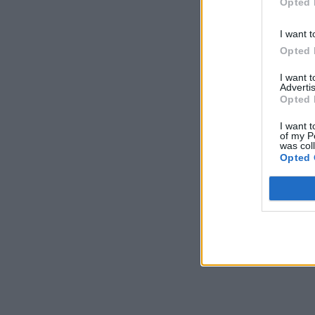
Opted 
I want t
Opted 
I want 
Advertis
Opted 
I want t
of my P
was col
Opted 