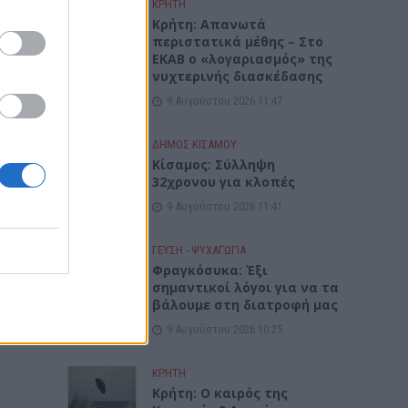
ΚΡΗΤΗ
Κρήτη: Απανωτά
περιστατικά μέθης – Στο
ΕΚΑΒ ο «λογαριασμός» της
νυχτερινής διασκέδασης
9 Αυγούστου 2026 11:47
ΔΉΜΟΣ ΚΙΣΆΜΟΥ
Κίσαμος: Σύλληψη
32χρονου για κλοπές
9 Αυγούστου 2026 11:41
ΓΕΎΣΗ - ΨΥΧΑΓΩΓΊΑ
Φραγκόσυκα: Έξι
σημαντικοί λόγοι για να τα
βάλουμε στη διατροφή μας
9 Αυγούστου 2026 10:25
ΚΡΗΤΗ
Κρήτη: Ο καιρός της