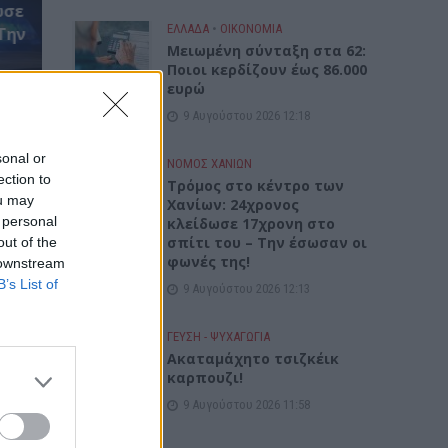
ωσε
ΕΛΛΑΔΑ
•
ΟΙΚΟΝΟΜΙΑ
Την
Μειωμένη σύνταξη στα 62:
Ποιοι κερδίζουν έως 86.000
ευρώ
9 Αυγούστου 2026 12:18
sonal or
ΝΟΜΌΣ ΧΑΝΊΩΝ
ection to
Τρόμος στο κέντρο των
ou may
Χανίων: 24χρονος
 personal
κλείδωσε 17χρονη στο
σπίτι του – Την έσωσαν οι
out of the
φωνές της!
 downstream
B’s List of
9 Αυγούστου 2026 12:13
ΓΕΎΣΗ - ΨΥΧΑΓΩΓΊΑ
Ακαταμάχητο τσιζκέικ
καρπουζι!
9 Αυγούστου 2026 11:58