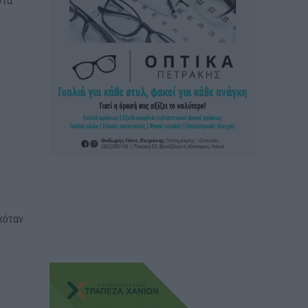
στα
κόταν