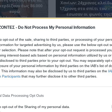
ένη σύνταξη στα 62:
Χανίων: 24χρονος κλείδ
κερδίζουν έως 86.000
17χρονη στο σπίτι του – 
ευρώ
έσωσαν οι φωνές της!
9 Αυγούστου 2026
9 Αυγούστου 2026
ΖΟΝΤΕΣ -
Do Not Process My Personal Information
to opt-out of the sale, sharing to third parties, or processing of your per
formation for targeted advertising by us, please use the below opt-out s
r selection. Please note that after your opt-out request is processed y
eing interest-based ads based on personal information utilized by us or
disclosed to third parties prior to your opt-out. You may separately opt-
losure of your personal information by third parties on the IAB’s list of
. This information may also be disclosed by us to third parties on the
IA
Participants
that may further disclose it to other third parties.
l Data Processing Opt Outs
o opt-out of the Sharing of my personal data.