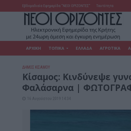
Εβδομαδιαία Εφημερίδα ‘’ΝΕΟΙ ΟΡΙΖΟΝΤΕΣ’’
Ταυτότητα
ΑΡΧΙΚΗ
ΤΟΠΙΚΑ
ΕΛΛΑΔΑ
ΑΓΡΟΤΙΚΑ
Α
ΔΉΜΟΣ ΚΙΣΆΜΟΥ
Κίσαμος: Κινδύνεψε γυν
Φαλάσαρνα | ΦΩΤΟΓΡΑΦ
16 Αυγούστου 2019 14:34