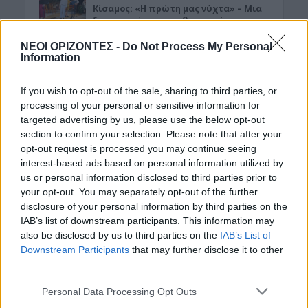
Κίσαμος: «Η πρώτη μας νύχτα» – Μια
ξεχωριστή μουσικοθεατρική
παράσταση
ΝΕΟΙ ΟΡΙΖΟΝΤΕΣ -
Do Not Process My Personal
8 Αυγούστου 2026 08:30
Information
ΓΕΎΣΗ - ΨΥΧΑΓΩΓΊΑ
•
ΔΉΜΟΣ ΚΙΣΆΜΟΥ
If you wish to opt-out of the sale, sharing to third parties, or
Kίσαμος: Κρητική βραδιά με τον Νίκο
Ζωιδάκη στα Τοπόλια
processing of your personal or sensitive information for
targeted advertising by us, please use the below opt-out
8 Αυγούστου 2026 08:25
section to confirm your selection. Please note that after your
opt-out request is processed you may continue seeing
Δημοφιλή αυτή την εβδομάδα
interest-based ads based on personal information utilized by
us or personal information disclosed to third parties prior to
your opt-out. You may separately opt-out of the further
disclosure of your personal information by third parties on the
IAB’s list of downstream participants. This information may
also be disclosed by us to third parties on the
IAB’s List of
Downstream Participants
that may further disclose it to other
third parties.
Personal Data Processing Opt Outs