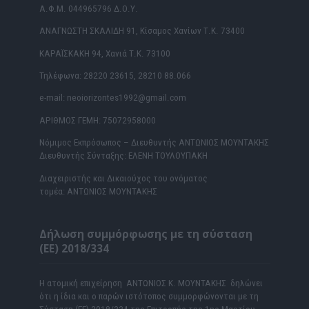
Α.Φ.Μ. 044965796 Δ.Ο.Υ.
ΑΝΑΓΝΩΣΤΗ ΣΚΑΛΙΔΗ 91, Κίσαμος Χανίων Τ.Κ. 73400
ΚΑΡΑΪΣΚΑΚΗ 94, Χανιά Τ.Κ. 73100
Τηλέφωνα: 28220 23615, 28210 88.066
e-mail: neoiorizontes1992@gmail.com
ΑΡΙΘΜΟΣ ΓΕΜΗ: 75072958000
Νόμιμος Εκπρόσωπος – Διευθυντής ΑΝΤΩΝΙΟΣ ΜΟΥΝΤΑΚΗΣ
Διευθυντής Σύνταξης: ΕΛΕΝΗ ΤΟΥΛΟΥΠΑΚΗ
Διαχειριστής και Δικαιούχος του ονόματος
τομέα: ΑΝΤΩΝΙΟΣ ΜΟΥΝΤΑΚΗΣ
Δήλωση συμμόρφωσης με τη σύσταση
(ΕΕ) 2018/334
Η ατομική επιχείρηση ΑΝΤΩΝΙΟΣ Κ. ΜΟΥΝΤΑΚΗΣ δηλώνει
ότι η ίδια και ο παρών ιστότοπος συμμορφώνονται με τη