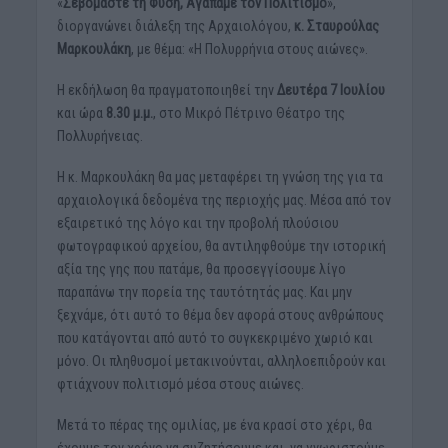
«
Σεβόμαστε τη Φύση, Αγαπάμε τον Πολιτισμό
»,
διοργανώνει διάλεξη της Αρχαιολόγου,
κ.
Σταυρούλας
Μαρκουλάκη
, με θέμα: «Η Πολυρρήνια στους αιώνες».
Η εκδήλωση θα πραγματοποιηθεί την
Δευτέρα 7 Ιουλίου
και ώρα
8.30 μ.μ.
, στο Μικρό Πέτρινο Θέατρο της
Πολλυρήνειας.
Η κ. Μαρκουλάκη θα μας μεταφέρει τη γνώση της για τα
αρχαιολογικά δεδομένα της περιοχής μας. Μέσα από τον
εξαιρετικό της λόγο και την προβολή πλούσιου
φωτογραφικού αρχείου, θα αντιληφθούμε την ιστορική
αξία της γης που πατάμε, θα προσεγγίσουμε λίγο
παραπάνω την πορεία της ταυτότητάς μας. Και μην
ξεχνάμε, ότι αυτό το θέμα δεν αφορά στους ανθρώπους
που κατάγονται από αυτό το συγκεκριμένο χωριό και
μόνο. Οι πληθυσμοί μετακινούνται, αλληλοεπιδρούν και
φτιάχνουν πολιτισμό μέσα στους αιώνες.
Μετά το πέρας της ομιλίας, με ένα κρασί στο χέρι, θα
έχουμε τον χρόνο να συζητήσουμε και να γνωριστούμε.