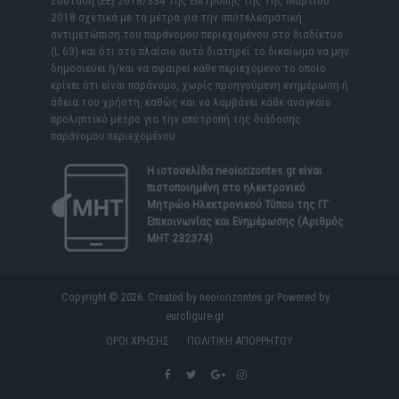
Σύσταση (ΕΕ) 2018/334 της Επιτροπής της 1ης Μαρτίου
2018 σχετικά με τα μέτρα για την αποτελεσματική
αντιμετώπιση του παράνομου περιεχομένου στο διαδίκτυο
(L 63) και ότι στο πλαίσιο αυτό διατηρεί το δικαίωμα να μην
δημοσιεύει ή/και να αφαιρεί κάθε περιεχόμενο το οποίο
κρίνει ότι είναι παράνομο, χωρίς προηγούμενη ενημέρωση ή
άδεια του χρήστη, καθώς και να λαμβάνει κάθε αναγκαίο
προληπτικό μέτρο για την αποτροπή της διάδοσης
παράνομου περιεχομένου.
Η ιστοσελίδα
neoiorizontes.gr
είναι
πιστοποιημένη στο ηλεκτρονικό
Μητρώο Ηλεκτρονικού Τύπου της ΓΓ
Επικοινωνίας και Ενημέρωσης (Αριθμός
ΜΗΤ 232374)
Copyright © 2026. Created by neoiorizontes.gr Powered by
eurofigure.gr
ΟΡΟΙ ΧΡΗΣΗΣ
ΠΟΛΙΤΙΚΗ ΑΠΟΡΡΗΤΟΥ