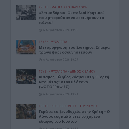
ΚΡΗΤΗ
•
ΜΑΤΙΕΣ ΣΤΟ ΠΑΡΕΛΘΟΝ
«Στιμαδόροι»: Οι παλιοί Κρητικοί
που μπορούσαν να εκτιμήσουν τα
πάντα!
6 Αυγούστου 2026 19:30
ΓΕΎΣΗ - ΨΥΧΑΓΩΓΊΑ
Μεταμόρφωση του Σωτήρος: Σήμερα
τρώνε ψάρι όσοι νηστεύουν
6 Αυγούστου 2026 19:27
ΓΕΎΣΗ - ΨΥΧΑΓΩΓΊΑ
•
ΔΉΜΟΣ ΚΙΣΆΜΟΥ
Κίσαμος: Πλήθος κόσμου στη “Γιορτή
Ντομάτας” στον Πλάτανο
(ΦΩΤΟΓΡΑΦΙΕΣ)
6 Αυγούστου 2026 19:21
ΚΡΗΤΗ
•
ΝΕΟΙ ΟΡΙΖΟΝΤΕΣ
•
ΤΟΥΡΙΣΜΟΣ
Γεμάτα τα ξενοδοχεία στην Κρήτη – Ο
Αύγουστος καλύπτει το χαμένο
έδαφος του Ιουλίου
6 Αυγούστου 2026 18:55