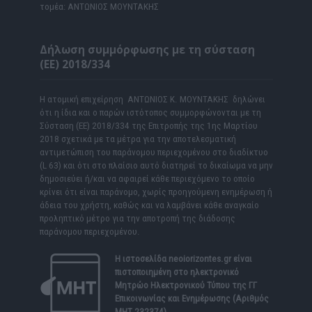
τομέα: ΑΝΤΩΝΙΟΣ ΜΟΥΝΤΑΚΗΣ
Δήλωση συμμόρφωσης με τη σύσταση
(ΕΕ) 2018/334
Η ατομική επιχείρηση ΑΝΤΩΝΙΟΣ Κ. ΜΟΥΝΤΑΚΗΣ δηλώνει
ότι η ίδια και ο παρών ιστότοπος συμμορφώνονται με τη
Σύσταση (ΕΕ) 2018/334 της Επιτροπής της 1ης Μαρτίου
2018 σχετικά με τα μέτρα για την αποτελεσματική
αντιμετώπιση του παράνομου περιεχομένου στο διαδίκτυο
(L 63) και ότι στο πλαίσιο αυτό διατηρεί το δικαίωμα να μην
δημοσιεύει ή/και να αφαιρεί κάθε περιεχόμενο το οποίο
κρίνει ότι είναι παράνομο, χωρίς προηγούμενη ενημέρωση ή
άδεια του χρήστη, καθώς και να λαμβάνει κάθε αναγκαίο
προληπτικό μέτρο για την αποτροπή της διάδοσης
παράνομου περιεχομένου.
Η ιστοσελίδα
neoiorizontes.gr
είναι
πιστοποιημένη στο ηλεκτρονικό
Μητρώο Ηλεκτρονικού Τύπου της ΓΓ
Επικοινωνίας και Ενημέρωσης (Αριθμός
ΜΗΤ 232374)