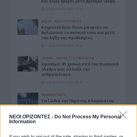
και λίγες ημέρες μετά βρέθηκε νεκρή
6 Αυγούστου 2026 16:57
ΚΡΗΤΗ
•
ΝΕΟΙ ΟΡΙΖΟΝΤΕΣ
Κτηματολόγιο: Ποιοι μπορούν να
δηλώσουν το ακίνητό τους και μετά
την λήξη της προθεσμίας
6 Αυγούστου 2026 16:53
ΔΙΕΘΝΗ
•
ΜΑΤΙΕΣ ΣΤΟ ΠΑΡΕΛΘΟΝ
Χιροσίμα: 81 χρόνια από τον πυρηνικό
όλεθρο που άλλαξε την
ανθρωπότητα
6 Αυγούστου 2026 09:42
ΕΝΔΙΑΦΕΡΟΝΤΑ
Tα ζώδια της Πέμπτης 6 Αυγούστου
6 Αυγούστου 2026 08:06
ΝΕΟΙ ΟΡΙΖΟΝΤΕΣ -
Do Not Process My Personal
Information
Δημοφιλή αυτή την εβδομάδα
If you wish to opt-out of the sale, sharing to third parties, or