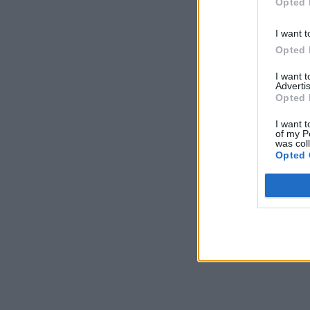
Opted 
I want t
Opted 
I want 
Advertis
Opted 
I want t
of my P
was col
Opted 