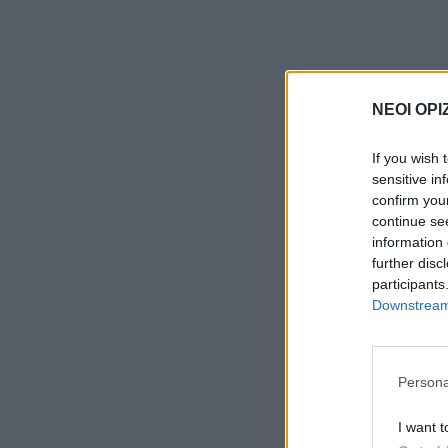
ΝΕΟΙ ΟΡΙ
If you wish 
sensitive in
confirm you
continue se
information 
further disc
participants
Downstream 
Persona
I want t