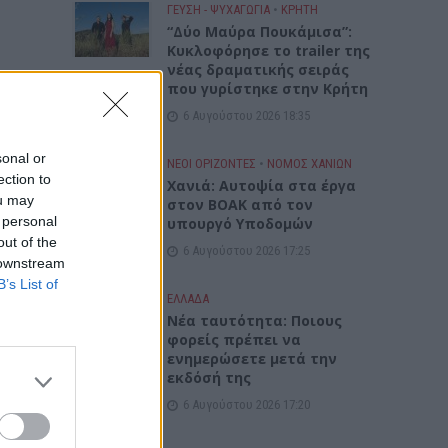
ΓΕΎΣΗ - ΨΥΧΑΓΩΓΊΑ
•
ΚΡΗΤΗ
“Δύο Μαύρα Πουκάμισα”:
Κυκλοφόρησε το trailer της
νέας δραματικής σειράς
που γυρίστηκε στην Κρήτη
6 Αυγούστου 2026 18:35
sonal or
ΝΕΟΙ ΟΡΙΖΟΝΤΕΣ
•
ΝΟΜΌΣ ΧΑΝΊΩΝ
ection to
Χανιά: Αυτοψία στα έργα
ou may
στον ΒΟΑΚ από τον
 personal
υπουργό Υποδομών
out of the
6 Αυγούστου 2026 17:25
 downstream
B’s List of
ΕΛΛΑΔΑ
Νέα ταυτότητα: Ποιους
φορείς πρέπει να
ενημερώσετε μετά την
εκδόσή της
6 Αυγούστου 2026 17:20