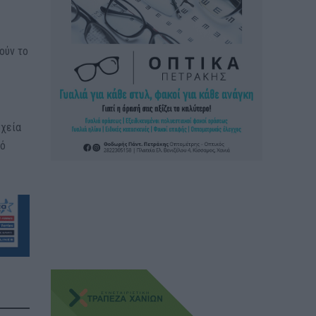
ούν το
ρχεία
κό