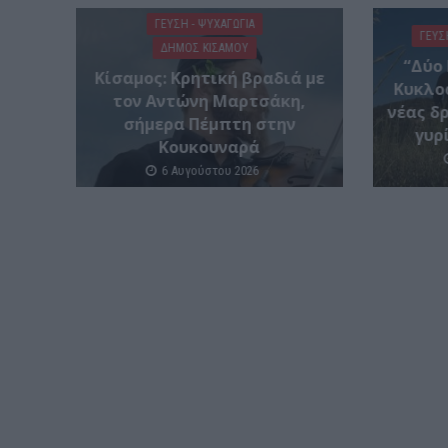
ΓΕΎΣΗ - ΨΥΧΑΓΩΓΊΑ
ΓΕΎΣ
ΔΉΜΟΣ ΚΙΣΆΜΟΥ
“Δύο
Kίσαμος: Κρητική βραδιά με
Κυκλοφ
τον Αντώνη Μαρτσάκη,
νέας δ
σήμερα Πέμπτη στην
γυρ
Κουκουναρά
6 Αυγούστου 2026