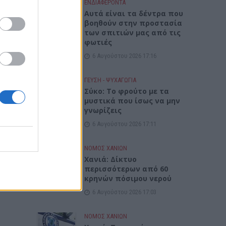
ΕΝΔΙΑΦΕΡΟΝΤΑ
Αυτά είναι τα δέντρα που
βοηθούν στην προστασία
των σπιτιών μας από τις
φωτιές
6 Αυγούστου 2026 17:16
ΓΕΎΣΗ - ΨΥΧΑΓΩΓΊΑ
Σύκο: Το φρούτο με τα
μυστικά που ίσως να μην
γνωρίζεις
6 Αυγούστου 2026 17:11
ΝΟΜΌΣ ΧΑΝΊΩΝ
Xανιά: Δίκτυο
περισσότερων από 60
κρηνών πόσιμου νερού
6 Αυγούστου 2026 17:03
ΝΟΜΌΣ ΧΑΝΊΩΝ