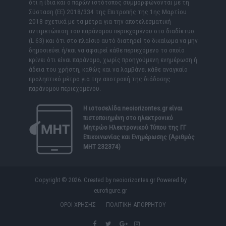
ότι η ίδια και ο παρών ιστότοπος συμμορφώνονται με τη
Σύσταση (ΕΕ) 2018/334 της Επιτροπής της 1ης Μαρτίου
2018 σχετικά με τα μέτρα για την αποτελεσματική
αντιμετώπιση του παράνομου περιεχομένου στο διαδίκτυο
(L 63) και ότι στο πλαίσιο αυτό διατηρεί το δικαίωμα να μην
δημοσιεύει ή/και να αφαιρεί κάθε περιεχόμενο το οποίο
κρίνει ότι είναι παράνομο, χωρίς προηγούμενη ενημέρωση ή
άδεια του χρήστη, καθώς και να λαμβάνει κάθε αναγκαίο
προληπτικό μέτρο για την αποτροπή της διάδοσης
παράνομου περιεχομένου.
Η ιστοσελίδα
neoiorizontes.gr
είναι
πιστοποιημένη στο ηλεκτρονικό
Μητρώο Ηλεκτρονικού Τύπου της ΓΓ
Επικοινωνίας και Ενημέρωσης (Αριθμός
ΜΗΤ 232374)
Copyright © 2026. Created by neoiorizontes.gr Powered by
eurofigure.gr
ΟΡΟΙ ΧΡΗΣΗΣ
ΠΟΛΙΤΙΚΗ ΑΠΟΡΡΗΤΟΥ