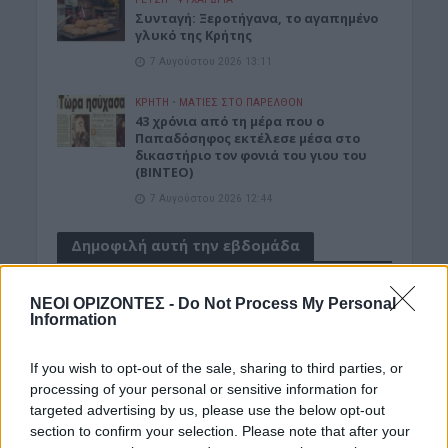
Συνταγή: Ξεροτήγανα, το αγαπημένο
γλυκό της Κρήτης
7 Αυγούστου 2026 13:11
ΚΡΗΤΗ
•
ΜΑΤΙΕΣ ΣΤΟ ΠΑΡΕΛΘΟΝ
43 χρόνια από τη μέρα που ο
Παπαδόσηφος εκτέλεσε μέσα στο
δικαστήριο τον φονιά του γιου του
(ΒΙΝΤΕΟ)
7 Αυγούστου 2026 12:44
Δημοφιλή αυτή την εβδομάδα
ΝΕΟΙ ΟΡΙΖΟΝΤΕΣ -
Do Not Process My Personal
Information
If you wish to opt-out of the sale, sharing to third parties, or
processing of your personal or sensitive information for
targeted advertising by us, please use the below opt-out
section to confirm your selection. Please note that after your