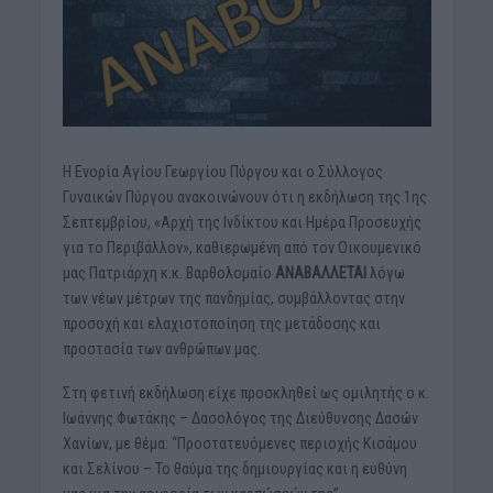
Η Ενορία Αγίου Γεωργίου Πύργου και ο Σύλλογος
Γυναικών Πύργου ανακοινώνουν ότι η εκδήλωση της 1ης
Σεπτεμβρίου, «Αρχή της Ινδίκτου και Ημέρα Προσευχής
για το Περιβάλλον», καθιερωμένη από τον Οικουμενικό
μας Πατριάρχη κ.κ. Βαρθολομαίο
ΑΝΑΒΑΛΛΕΤΑΙ
λόγω
των νέων μέτρων της πανδημίας, συμβάλλοντας στην
προσοχή και ελαχιστοποίηση της μετάδοσης και
προστασία των ανθρώπων μας.
Στη φετινή εκδήλωση είχε προσκληθεί ως ομιλητής ο κ.
Ιωάννης Φωτάκης – Δασολόγος της Διεύθυνσης Δασών
Χανίων, με θέμα: “Προστατευόμενες περιοχής Κισάμου
και Σελίνου – Το θαύμα της δημιουργίας και η ευθύνη