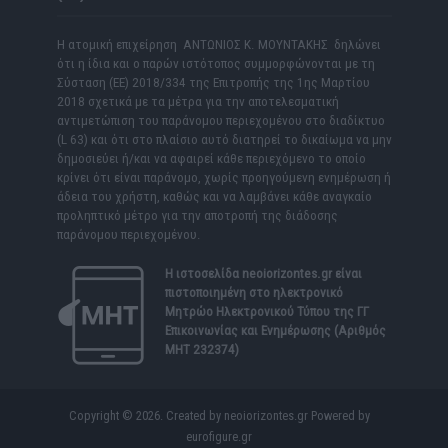
Η ατομική επιχείρηση ΑΝΤΩΝΙΟΣ Κ. ΜΟΥΝΤΑΚΗΣ δηλώνει
ότι η ίδια και ο παρών ιστότοπος συμμορφώνονται με τη
Σύσταση (ΕΕ) 2018/334 της Επιτροπής της 1ης Μαρτίου
2018 σχετικά με τα μέτρα για την αποτελεσματική
αντιμετώπιση του παράνομου περιεχομένου στο διαδίκτυο
(L 63) και ότι στο πλαίσιο αυτό διατηρεί το δικαίωμα να μην
δημοσιεύει ή/και να αφαιρεί κάθε περιεχόμενο το οποίο
κρίνει ότι είναι παράνομο, χωρίς προηγούμενη ενημέρωση ή
άδεια του χρήστη, καθώς και να λαμβάνει κάθε αναγκαίο
προληπτικό μέτρο για την αποτροπή της διάδοσης
παράνομου περιεχομένου.
Η ιστοσελίδα
neoiorizontes.gr
είναι
πιστοποιημένη στο ηλεκτρονικό
Μητρώο Ηλεκτρονικού Τύπου της ΓΓ
Επικοινωνίας και Ενημέρωσης (Αριθμός
ΜΗΤ 232374)
Copyright © 2026. Created by neoiorizontes.gr Powered by
eurofigure.gr