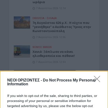
ωράρια
7 Αυγούστου 2026 12:14
ΕΚΚΛΗΣΙΑ
•
ΕΛΛΑΔΑ
7η Αυγούστου 626 μ.Χ.: Η νύχτα που
“γεννήθηκε” ο Ακάθιστος Ύμνος στην
Κωνσταντινούπολη
7 Αυγούστου 2026 12:06
ΝΟΜΌΣ ΧΑΝΊΩΝ
Χανιά: Ξάπλωσε να κάνει
ηλιοθεραπεία και πέθανε!
7 Αυγούστου 2026 12:04
Δημοφιλή αυτή την εβδομάδα
ΝΕΟΙ ΟΡΙΖΟΝΤΕΣ -
Do Not Process My Personal
Information
If you wish to opt-out of the sale, sharing to third parties, or
processing of your personal or sensitive information for
targeted advertising by us, please use the below opt-out