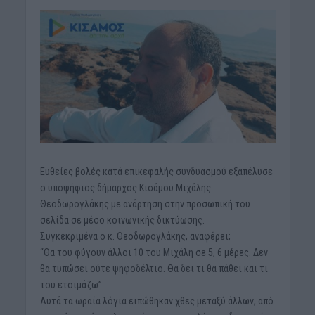
Ευθείες βολές κατά επικεφαλής συνδυασμού εξαπέλυσε
ο υποψήφιος δήμαρχος Κισάμου Μιχάλης
Θεοδωρογλάκης με ανάρτηση στην προσωπική του
σελίδα σε μέσο κοινωνικής δικτύωσης.
Συγκεκριμένα ο κ. Θεοδωρογλάκης, αναφέρει;
“Θα του φύγουν άλλοι 10 του Μιχάλη σε 5, 6 μέρες. Δεν
θα τυπώσει ούτε ψηφοδέλτιο. Θα δει τι θα πάθει και τι
του ετοιμάζω”.
Αυτά τα ωραία λόγια ειπώθηκαν χθες μεταξύ άλλων, από