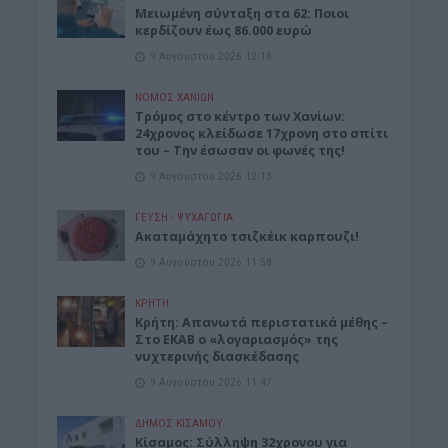
Μειωμένη σύνταξη στα 62: Ποιοι
κερδίζουν έως 86.000 ευρώ
9 Αυγούστου 2026 12:18
ΝΟΜΌΣ ΧΑΝΊΩΝ
Τρόμος στο κέντρο των Χανίων:
24χρονος κλείδωσε 17χρονη στο σπίτι
του – Την έσωσαν οι φωνές της!
9 Αυγούστου 2026 12:13
ΓΕΎΣΗ - ΨΥΧΑΓΩΓΊΑ
Ακαταμάχητο τσιζκέικ καρπουζι!
9 Αυγούστου 2026 11:58
ΚΡΗΤΗ
Κρήτη: Απανωτά περιστατικά μέθης –
Στο ΕΚΑΒ ο «λογαριασμός» της
νυχτερινής διασκέδασης
9 Αυγούστου 2026 11:47
ΔΉΜΟΣ ΚΙΣΆΜΟΥ
Κίσαμος: Σύλληψη 32χρονου για