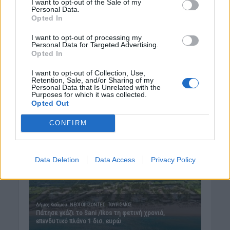
I want to opt-out of the Sale of my
Personal Data.
10 Αυγούστου 2026 07:45
Opted In
Δημοφιλή αυτή την εβδομάδα
I want to opt-out of processing my
Personal Data for Targeted Advertising.
Opted In
I want to opt-out of Collection, Use,
Retention, Sale, and/or Sharing of my
Personal Data that Is Unrelated with the
Purposes for which it was collected.
Opted Out
CONFIRM
Data Deletion
Data Access
Privacy Policy