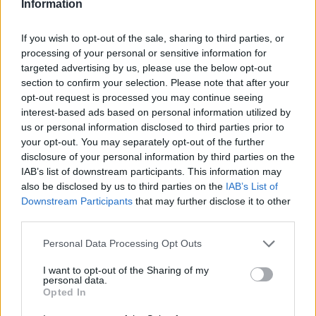
Information
Κισαμικού – Το “πουλί” της χούντας
στις φανέλες της ομάδας
If you wish to opt-out of the sale, sharing to third parties, or
10 Αυγούστου 2026 09:03
processing of your personal or sensitive information for
targeted advertising by us, please use the below opt-out
ΓΕΎΣΗ - ΨΥΧΑΓΩΓΊΑ
Συνταγή: Κολοκυθομπούρεκο με
section to confirm your selection. Please note that after your
κρέμα
opt-out request is processed you may continue seeing
10 Αυγούστου 2026 07:55
interest-based ads based on personal information utilized by
us or personal information disclosed to third parties prior to
ΕΝΔΙΑΦΕΡΟΝΤΑ
your opt-out. You may separately opt-out of the further
Τα ζώδια της Δευτέρας 10 Αυγούστου
disclosure of your personal information by third parties on the
IAB’s list of downstream participants. This information may
10 Αυγούστου 2026 07:51
also be disclosed by us to third parties on the
IAB’s List of
Downstream Participants
that may further disclose it to other
ΓΕΎΣΗ - ΨΥΧΑΓΩΓΊΑ
•
ΝΟΜΌΣ ΧΑΝΊΩΝ
Χανιά: “Η μικρή Αμελί” στον Δημοτικό
third parties.
Κινηματογράφο “Κήπος”
Personal Data Processing Opt Outs
10 Αυγούστου 2026 07:48
I want to opt-out of the Sharing of my
ΓΕΎΣΗ - ΨΥΧΑΓΩΓΊΑ
•
ΝΟΜΌΣ ΧΑΝΊΩΝ
personal data.
Χανιά: “Μάγια η Μέλισσα” – Θεατρική
Opted In
παράσταση στο Θέατρο Ανατολικής
Τάφρου