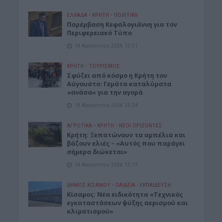
ΕΛΛΑΔΑ
•
ΚΡΗΤΗ
•
ΠΟΛΙΤΙΚΗ
Παρέμβαση Κεφαλογιάννη για τον
Περιφερειακό Τύπο
10 Αυγούστου 2026 15:31
ΚΡΗΤΗ
•
ΤΟΥΡΙΣΜΟΣ
Σφύζει από κόσμο η Κρήτη τον
Αύγουστο: Γεμάτα καταλύματα
«ανάσα» για την αγορά
10 Αυγούστου 2026 15:24
ΑΓΡΟΤΙΚΑ
•
ΚΡΗΤΗ
•
ΝΕΟΙ ΟΡΙΖΟΝΤΕΣ
Κρήτη: Ξεπατώνουν τα αμπέλια και
βάζουν ελιές – «Αυτός που παράγει
σήμερα διώκεται»
10 Αυγούστου 2026 12:17
ΔΉΜΟΣ ΚΙΣΆΜΟΥ
•
ΠΑΙΔΕΙΑ - ΕΚΠΑΙΔΕΥΣΗ
Κίσαμος: Νέα ειδικότητα «Τεχνικός
εγκαταστάσεων ψύξης αερισμού και
κλιματισμού»