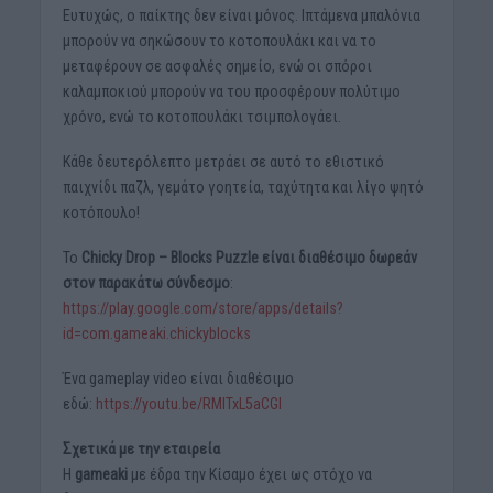
Ευτυχώς, ο παίκτης δεν είναι μόνος. Ιπτάμενα μπαλόνια
μπορούν να σηκώσουν το κοτοπουλάκι και να το
μεταφέρουν σε ασφαλές σημείο, ενώ οι σπόροι
καλαμποκιού μπορούν να του προσφέρουν πολύτιμο
χρόνο, ενώ το κοτοπουλάκι τσιμπολογάει.
Κάθε δευτερόλεπτο μετράει σε αυτό το εθιστικό
παιχνίδι παζλ, γεμάτο γοητεία, ταχύτητα και λίγο ψητό
κοτόπουλο!
Το
Chicky Drop – Blocks Puzzle
είναι διαθέσιμο δωρεάν
στον παρακάτω σύνδεσμο
:
https://play.google.com/store/apps/details?
id=com.gameaki.chickyblocks
Ένα gameplay video είναι διαθέσιμο
εδώ:
https://youtu.be/RMITxL5aCGI
Σχετικά με την εταιρεία
H
gameaki
με έδρα την Κίσαμο έχει ως στόχο να