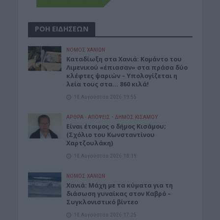
ΡΟΗ ΕΙΔΗΣΕΩΝ
ΝΟΜΌΣ ΧΑΝΊΩΝ
Καταδίωξη στα Χανιά: Κομάντο του
Λιμενικού «έπιασαν» στα πράσα δύο
κλέφτες ψαριών – Υπολογίζεται η
λεία τους στα… 860 κιλά!
10 Αυγούστου 2026 19:55
ΑΡΘΡΑ - ΑΠΟΨΕΙΣ
•
ΔΉΜΟΣ ΚΙΣΆΜΟΥ
Είναι έτοιμος ο δήμος Κισάμου;
(Σχόλιο του Κωνσταντίνου
Χαρτζουλάκη)
10 Αυγούστου 2026 18:19
ΝΟΜΌΣ ΧΑΝΊΩΝ
Χανιά: Μάχη με τα κύματα για τη
διάσωση γυναίκας στον Καβρό –
Συγκλονιστικό βίντεο
10 Αυγούστου 2026 17:25