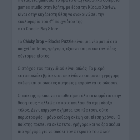
games studio στην Κρήτη, με έδρα την Κίσαμο Χανίων,
είναι στην ευχάριστη θέση να ανακοινώσει την
ου
κυκλοφορία του 4
παιχνιδιού της
στο Google Play Store.
Το
Chicky Drop – Blocks Puzzle
είναι μια νέα ματιά στα
παιχνίδια Tetris, γρήγορο, έξυπνο και με εκατοντάδες
σύντομες πίστες.
Ο στόχος του παιχνιδιού είναι απλός. Το μικρό
κοτοπουλάκι βρίσκεται σε κίνδυνο και μόνο η γρήγορη
σκέψη και οι σωστές κινήσεις μπορούν να το σώσουν.
Ο παίκτης πρέπει να τοποθετήσει όλα τα κομμάτια στην
θέση τους – αλλιώς το κοτοπουλάκι θα έχει άδοξο
τέλος. Δεν υπάρχουν σχήματα που πέφτουν, ούτε
περιστροφές – μόνο καθαρή σκέψη και πίεση χρόνου. Ο
παίκτης πρέπει να σκέφτεται γρήγορα και να δρα ακόμα
πιο γρήγορα για να σώσει τον φτερωτό του φίλο!