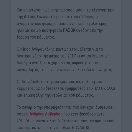
Και σημειώνει πως στην παρούσα φάση, το πλεονέκτημα
της
Φώφης Γεννηματά
, με το ιστορικό βάρος του
ονόματος που φέρει, συσπειρώνει ένα μεγαλύτερης
ηλικίας κοινό που ψήφιζε
ΠΑΣΟΚ
σχεδόν από την
ίδρυση του κόμματος.
Ο Νίκος Ανδρουλάκης πάντως ετοιμάζεται για το
δεύτερο γύρο της μάχης του 2017 κι αν και δημοσίως
δεν έχει ανοίξει τα χαρτιά του, παραδέχεται σε
συνομιλητές του πως σκοπεύει να κατέβει υποψήφιος.
Ο ίδιος διαθέτει ισχυρά ερείσματα στη βάση του
κόμματος, αφού διετέλεσε γραμματέας του ΠΑΣΟΚ αλλά
και επικεφαλής της νεολαίας του κόμματος.
Το σενάριο της υποψηφιότητάς του δεν έχει διαψεύσει
ούτε ο
Ανδρέας Λοβέρδος
που έχει ξεκάθαρο αντι-
ΣΥΡΙΖΑ προσανατολισμό, έπειτα και από την προσωπική
του περιπέτεια με την υπόθεση NOVARTIS.