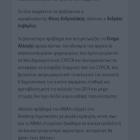
Το ίδιο αναμένεται να πράξoyn και ο
ευρωβουλευτής
Νίκος Ανδρουλάκης
, αλλά και ο
Ανδρέας
Λοβέρδος
.
Το βασικότερο πρόβλημα που αντιμετωπίζει το
Κίνημα
Αλλαγής
αφορά πάντως την αδυναμία του αρχικά να
επανασυσπειρώσει ψηφοφόρους που έχουν μοιραστεί
σε Νέα Δημοκρατία και ΣΥΡΙΖΑ και δευτερευόντως να
καταφέρει να εισπράξει διαρροές από τον ΣΥΡΙΖΑ, που
βρίσκεται ακόμη μακριά από τα εκλογικά του ποσοστά.
Η δημοσκοπική του εικόνα παραμένει σταθερή και
αμετάβλητη μετά τις εκλογές του 2019 και μέχρι
στιγμής δεν έχει δείξει καμία καθαρή τάση ενίσχυσης.
«Βασικό πρόβλημα του ΚΙΝΑΛ» εξηγεί στο
Reader.gr δημοσκόπος με μεγάλη εμπειρία, «είναι πως
εάν το ΚΙΝΑΛ στοχεύσει ξεκάθαρα σε ένα κεντροδεξιό ή
σε ένα κεντροαριστερό ακροατήριο, αυτομάτως θα
χάσει τους άλλους».