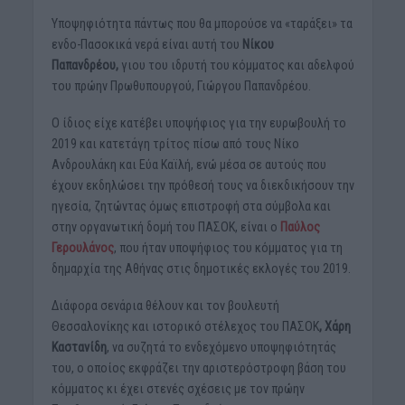
Υποψηφιότητα πάντως που θα μπορούσε να «ταράξει» τα
ενδο-Πασοκικά νερά είναι αυτή του
Νίκου
Παπανδρέου,
γιου του ιδρυτή του κόμματος και αδελφού
του πρώην Πρωθυπουργού, Γιώργου Παπανδρέου.
Ο ίδιος είχε κατέβει υποψήφιος για την ευρωβουλή το
2019 και κατετάγη τρίτος πίσω από τους Νίκο
Ανδρουλάκη και Εύα Καϊλή, ενώ μέσα σε αυτούς που
έχουν εκδηλώσει την πρόθεσή τους να διεκδικήσουν την
ηγεσία, ζητώντας όμως επιστροφή στα σύμβολα και
στην οργανωτική δομή του ΠΑΣΟΚ, είναι ο
Παύλος
Γερουλάνος
, που ήταν υποψήφιος του κόμματος για τη
δημαρχία της Αθήνας στις δημοτικές εκλογές του 2019.
Διάφορα σενάρια θέλουν και τον βουλευτή
Θεσσαλονίκης και ιστορικό στέλεχος του ΠΑΣΟΚ
, Χάρη
Καστανίδη
, να συζητά το ενδεχόμενο υποψηφιότητάς
του, ο οποίος εκφράζει την αριστερόστροφη βάση του
κόμματος κι έχει στενές σχέσεις με τον πρώην