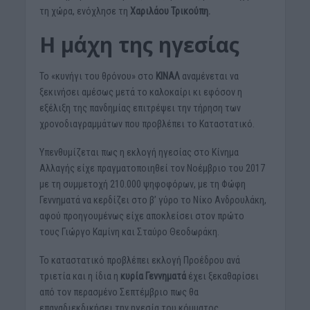
τη χώρα, ενόχλησε τη
Χαριλάου Τρικούπη.
Η μάχη της ηγεσίας
Το «κυνήγι του θρόνου» στο
ΚΙΝΑΛ
αναμένεται να
ξεκινήσει αμέσως μετά το καλοκαίρι κι εφόσον η
εξέλιξη της πανδημίας επιτρέψει την τήρηση των
χρονοδιαγραμμάτων που προβλέπει το Καταστατικό.
Υπενθυμίζεται πως η εκλογή ηγεσίας στο Κίνημα
Αλλαγής είχε πραγματοποιηθεί τον Νοέμβριο του 2017
με τη συμμετοχή 210.000 ψηφοφόρων, με τη Φώφη
Γεννηματά να κερδίζει στο β’ γύρο το Νίκο Ανδρουλάκη,
αφού προηγουμένως είχε αποκλείσει στον πρώτο
τους Γιώργο Καμίνη και Σταύρο Θεοδωράκη.
Το καταστατικό προβλέπει εκλογή Προέδρου ανά
τριετία και η ίδια η
κυρία Γεννηματά
έχει ξεκαθαρίσει
από τον περασμένο Σεπτέμβριο πως θα
επαναδιεκδικήσει την ηγεσία του κόμματος.