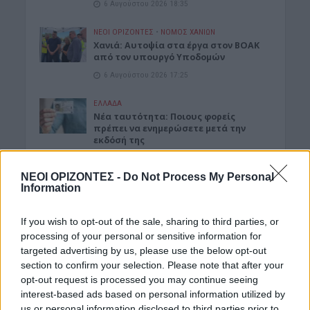
6 Αυγούστου 2026 18:35
ΝΕΟΙ ΟΡΙΖΟΝΤΕΣ
•
ΝΟΜΌΣ ΧΑΝΊΩΝ
Χανιά: Αυτοψία στα έργα στον ΒΟΑΚ
από τον υπουργό Υποδομών
6 Αυγούστου 2026 17:25
ΕΛΛΑΔΑ
Νέα ταυτότητα: Ποιους φορείς
πρέπει να ενημερώσετε μετά την
εκδόσή της
6 Αυγούστου 2026 17:20
ΝΕΟΙ ΟΡΙΖΟΝΤΕΣ -
Do Not Process My Personal
ΕΝΔΙΑΦΕΡΟΝΤΑ
Information
Αυτά είναι τα δέντρα που βοηθούν
στην προστασία των σπιτιών μας
If you wish to opt-out of the sale, sharing to third parties, or
από τις φωτιές
processing of your personal or sensitive information for
6 Αυγούστου 2026 17:16
targeted advertising by us, please use the below opt-out
section to confirm your selection. Please note that after your
ΓΕΎΣΗ - ΨΥΧΑΓΩΓΊΑ
opt-out request is processed you may continue seeing
Σύκο: Το φρούτο με τα μυστικά που
ίσως να μην γνωρίζεις
interest-based ads based on personal information utilized by
us or personal information disclosed to third parties prior to