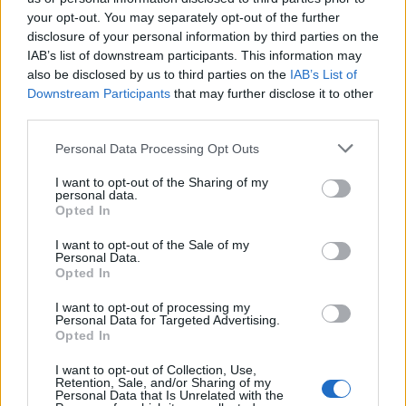
6 Αυγούστου 2026 17:11
your opt-out. You may separately opt-out of the further
disclosure of your personal information by third parties on the
ΝΟΜΌΣ ΧΑΝΊΩΝ
IAB’s list of downstream participants. This information may
Xανιά: Δίκτυο περισσότερων από 60
κρηνών πόσιμου νερού
also be disclosed by us to third parties on the
IAB’s List of
Downstream Participants
that may further disclose it to other
6 Αυγούστου 2026 17:03
third parties.
ΝΟΜΌΣ ΧΑΝΊΩΝ
Personal Data Processing Opt Outs
Χανιά: Την εντόπισε περιπολικό,
μεταφέρθηκε στο Αστυνομικό Τμήμα
και λίγες ημέρες μετά βρέθηκε νεκρή
I want to opt-out of the Sharing of my
personal data.
6 Αυγούστου 2026 16:57
Opted In
ΚΡΗΤΗ
•
ΝΕΟΙ ΟΡΙΖΟΝΤΕΣ
I want to opt-out of the Sale of my
Personal Data.
Κτηματολόγιο: Ποιοι μπορούν να
Opted In
δηλώσουν το ακίνητό τους και μετά
την λήξη της προθεσμίας
I want to opt-out of processing my
6 Αυγούστου 2026 16:53
Personal Data for Targeted Advertising.
Opted In
ΔΙΕΘΝΗ
•
ΜΑΤΙΕΣ ΣΤΟ ΠΑΡΕΛΘΟΝ
Χιροσίμα: 81 χρόνια από τον πυρηνικό
I want to opt-out of Collection, Use,
Retention, Sale, and/or Sharing of my
όλεθρο που άλλαξε την
Personal Data that Is Unrelated with the
ανθρωπότητα