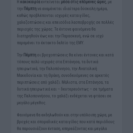
Η
κακοκαιρία
εντείνεται
μέσα στις επόμενες ώρες
, με
την
Πέμπτη
να αναμένεται ιδιαίτερα δύσκολη ημέρα,
καθώς προβλέπονται ισχυρές καταιγίδες,
χαλαζοπτώσεις και επεισόδια λασποβροχής σε πολλές
περιοχές της χώρας. Τα έντονα φαινόμενα θα
διατηρηθούν έως και την Παρασκευή, ενώ σε ισχύ
παραμένει το έκτακτο δελτίο της ΕΜΥ.
Την
Πέμπτη
οι βροχοπτώσεις θα είναι έντονες και κατά
τόπους πολύ ισχυρές στα Επτάνησα, τα δυτικά
ηπειρωτικά, την Πελοπόννησο, την Ανατολική
Μακεδονία και τη Θράκη, συνοδευόμενες σε αρκετές
περιπτώσεις από χαλάζι. Μάλιστα, στα Επτάνησα, τα
δυτικά ηπειρωτικά και – δευτερευόντως – σε τμήματα
της Πελοποννήσου, το χαλάζι ενδέχεται να φτάσει σε
μεγάλο μέγεθος.
Φαινόμενα θα εκδηλωθούν και στην υπόλοιπη χώρα, με
βροχές και σποραδικές καταιγίδες που κατά περιόδους
θα παρουσιάζουν ένταση, επηρεάζοντας και μεγάλα