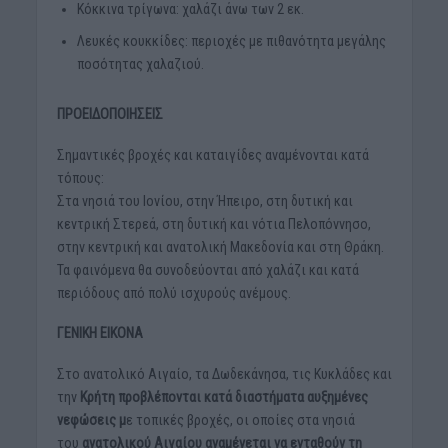
Κόκκινα τρίγωνα: χαλάζι άνω των 2 εκ.
Λευκές κουκκίδες: περιοχές με πιθανότητα μεγάλης
ποσότητας χαλαζιού.
ΠΡΟΕΙΔΟΠΟΙΗΣΕΙΣ
Σημαντικές βροχές και καταιγίδες αναμένονται κατά
τόπους:
Στα νησιά του Ιονίου, στην Ήπειρο, στη δυτική και
κεντρική Στερεά, στη δυτική και νότια Πελοπόννησο,
στην κεντρική και ανατολική Μακεδονία και στη Θράκη.
Τα φαινόμενα θα συνοδεύονται από χαλάζι και κατά
περιόδους από πολύ ισχυρούς ανέμους.
ΓΕΝΙΚΗ ΕΙΚΟΝΑ
Στο ανατολικό Αιγαίο, τα Δωδεκάνησα, τις Κυκλάδες και
την
Κρήτη προβλέπονται κατά διαστήματα αυξημένες
νεφώσεις μ
ε τοπικές βροχές, οι οποίες στα νησιά
του
ανατολικού Αιγαίου αναμένεται να ενταθούν τη