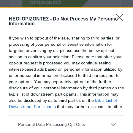
ΝΕΟΙ ΟΡΙΖΟΝΤΕΣ -
Do Not Process My Personal
Information
If you wish to opt-out of the sale, sharing to third parties, or
ΡΟΗ ΕΙΔΗΣΕΩΝ
processing of your personal or sensitive information for
targeted advertising by us, please use the below opt-out
ΓΕΎΣΗ - ΨΥΧΑΓΩΓΊΑ
•
ΔΉΜΟΣ ΠΛΑΤΑΝΙΆ
section to confirm your selection. Please note that after your
Δήμος Πλατανιά: Συνεχίζονται οι
εκδηλώσεις “Πολιτιστικό Καλοκαίρι
opt-out request is processed you may continue seeing
2026, 16ο Φεστιβάλ ΓΗ-ΠΟΛΙΤΙΣΜΟΣ-
interest-based ads based on personal information utilized by
ΤΟΥΡΙΣΜΟΣ”
us or personal information disclosed to third parties prior to
7 Αυγούστου 2026 21:54
your opt-out. You may separately opt-out of the further
disclosure of your personal information by third parties on the
ΑΡΘΡΑ - ΑΠΟΨΕΙΣ
•
ΔΉΜΟΣ ΚΙΣΆΜΟΥ
•
IAB’s list of downstream participants. This information may
ΠΟΛΙΤΙΣΜΟΣ
also be disclosed by us to third parties on the
IAB’s List of
Περί Πολιτισμού και άλλων τινών! Mε
Downstream Participants
that may further disclose it to other
αφορμή μια επιστολή της Νεολαίας
third parties.
Κισάμου (Γράφει ο Γράφει ο Δρ
Κωνσταντίνος Β. Ζορμπάς)
Personal Data Processing Opt Outs
7 Αυγούστου 2026 21:42