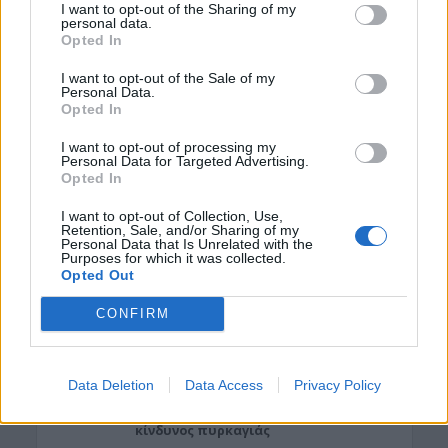
I want to opt-out of the Sharing of my
ΓΕΎΣΗ - ΨΥΧΑΓΩΓΊΑ
personal data.
Το ελληνικό φαγητό που λατρεύουν
Opted In
οι τουρίστες κι εμείς δεν το
παραγγέλνουμε
I want to opt-out of the Sale of my
Personal Data.
7 Αυγούστου 2026 21:13
Opted In
ΑΥΤΟΚΙΝΗΤΟ
•
ΕΛΛΑΔΑ
I want to opt-out of processing my
«Στέρεψε» η αγορά από πινακίδες
Personal Data for Targeted Advertising.
κυκλοφορίας: Χιλιάδες αυτοκίνητα
Opted In
παραμένουν αταξινόμητα
I want to opt-out of Collection, Use,
7 Αυγούστου 2026 21:07
Retention, Sale, and/or Sharing of my
Personal Data that Is Unrelated with the
Purposes for which it was collected.
ΚΡΗΤΗ
•
ΝΕΟΙ ΟΡΙΖΟΝΤΕΣ
•
ΠΑΙΔΕΙΑ - ΕΚΠΑΙΔΕΥΣΗ
Opted Out
3,3 εκατ. ευρώ για το στεγαστικό
επίδομα σε περισσότερους από 1.600
φοιτητές του Πανεπιστημίου Κρήτης
CONFIRM
7 Αυγούστου 2026 21:03
ΚΡΗΤΗ
Data Deletion
Data Access
Privacy Policy
Κρήτη: Σε “πορτοκαλί” συναγερμό
αύριο Σάββατο – Πολύ υψηλός
κίνδυνος πυρκαγιάς