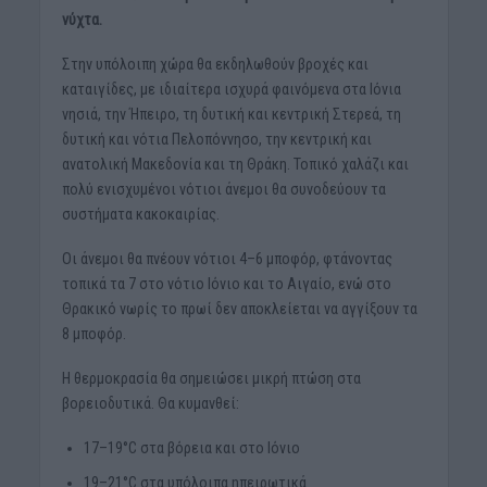
νύχτα.
Στην υπόλοιπη χώρα θα εκδηλωθούν βροχές και
καταιγίδες, με ιδιαίτερα ισχυρά φαινόμενα στα Ιόνια
νησιά, την Ήπειρο, τη δυτική και κεντρική Στερεά, τη
δυτική και νότια Πελοπόννησο, την κεντρική και
ανατολική Μακεδονία και τη Θράκη. Τοπικό χαλάζι και
πολύ ενισχυμένοι νότιοι άνεμοι θα συνοδεύουν τα
συστήματα κακοκαιρίας.
Οι άνεμοι θα πνέουν νότιοι 4–6 μποφόρ, φτάνοντας
τοπικά τα 7 στο νότιο Ιόνιο και το Αιγαίο, ενώ στο
Θρακικό νωρίς το πρωί δεν αποκλείεται να αγγίξουν τα
8 μποφόρ.
Η θερμοκρασία θα σημειώσει μικρή πτώση στα
βορειοδυτικά. Θα κυμανθεί:
17–19°C στα βόρεια και στο Ιόνιο
19–21°C στα υπόλοιπα ηπειρωτικά