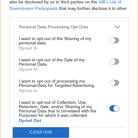
also be disclosed by us to third parties on the
IAB’s List of
Χανιά: Την εντόπισε περιπολικό,
Downstream Participants
that may further disclose it to other
μεταφέρθηκε στο Αστυνομικό Τμήμα
και λίγες ημέρες μετά βρέθηκε νεκρή
third parties.
6 Αυγούστου 2026 16:57
Personal Data Processing Opt Outs
ΚΡΗΤΗ
•
ΝΕΟΙ ΟΡΙΖΟΝΤΕΣ
I want to opt-out of the Sharing of my
Κτηματολόγιο: Ποιοι μπορούν να
personal data.
δηλώσουν το ακίνητό τους και μετά
Opted In
την λήξη της προθεσμίας
6 Αυγούστου 2026 16:53
I want to opt-out of the Sale of my
Personal Data.
Opted In
ΔΙΕΘΝΗ
•
ΜΑΤΙΕΣ ΣΤΟ ΠΑΡΕΛΘΟΝ
Χιροσίμα: 81 χρόνια από τον πυρηνικό
I want to opt-out of processing my
όλεθρο που άλλαξε την
Personal Data for Targeted Advertising.
ανθρωπότητα
Opted In
6 Αυγούστου 2026 09:42
I want to opt-out of Collection, Use,
Retention, Sale, and/or Sharing of my
ΕΝΔΙΑΦΕΡΟΝΤΑ
Personal Data that Is Unrelated with the
Tα ζώδια της Πέμπτης 6 Αυγούστου
Purposes for which it was collected.
Opted Out
6 Αυγούστου 2026 08:06
CONFIRM
Δημοφιλή αυτή την εβδομάδα