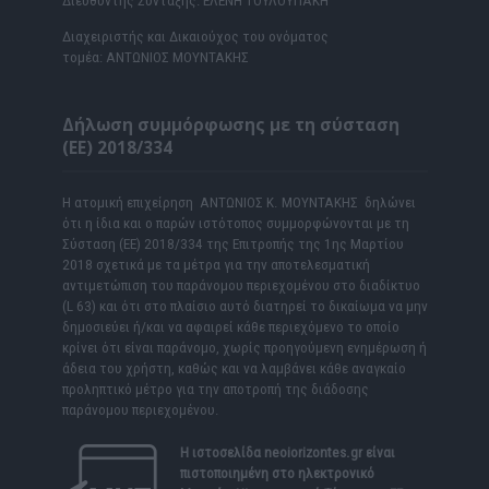
Διευθυντής Σύνταξης: ΕΛΕΝΗ ΤΟΥΛΟΥΠΑΚΗ
Διαχειριστής και Δικαιούχος του ονόματος
τομέα: ΑΝΤΩΝΙΟΣ ΜΟΥΝΤΑΚΗΣ
Δήλωση συμμόρφωσης με τη σύσταση
(ΕΕ) 2018/334
Η ατομική επιχείρηση ΑΝΤΩΝΙΟΣ Κ. ΜΟΥΝΤΑΚΗΣ δηλώνει
ότι η ίδια και ο παρών ιστότοπος συμμορφώνονται με τη
Σύσταση (ΕΕ) 2018/334 της Επιτροπής της 1ης Μαρτίου
2018 σχετικά με τα μέτρα για την αποτελεσματική
αντιμετώπιση του παράνομου περιεχομένου στο διαδίκτυο
(L 63) και ότι στο πλαίσιο αυτό διατηρεί το δικαίωμα να μην
δημοσιεύει ή/και να αφαιρεί κάθε περιεχόμενο το οποίο
κρίνει ότι είναι παράνομο, χωρίς προηγούμενη ενημέρωση ή
άδεια του χρήστη, καθώς και να λαμβάνει κάθε αναγκαίο
προληπτικό μέτρο για την αποτροπή της διάδοσης
παράνομου περιεχομένου.
Η ιστοσελίδα
neoiorizontes.gr
είναι
πιστοποιημένη στο ηλεκτρονικό