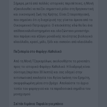
Σήμερα, μετά από πολλές ιστορικές περιπέτειες, η Μονή
εξακολουθεί να παίζει σημαντικό ρόλο στη θρησκευτική
και οικονομική ζωή της Κρήτης. Είναι Σταυροπηγιακή,
που σημαίνει ότι η διαχείρισή της γίνεται άμεσα από το
Οικουμενικό Πατριαρχείο. Ο επισκέπτης εδώ θα δει ένα
απίθανα καλοδιατηρημένο και ολοζώντανο μοναστήρι
που παράγει και εξάγει μοναδικής ποιότητας βιολογικό
ελαιόλαδο, κρασί, μέλι, ξύδι και σαπούνι από ελαιόλαδο.
Πεζοπορία στο Φαράγγι Καθολικό
Από τη Μονή Τζαγκαρόλων, ακολουθήστε το μονοπάτι
προς το ιστορικό Φαράγγι Καθολικό. Η διαδρομή είναι
σύντομη (περίπου 30 λεπτά) και σας οδηγεί στην
εντυπωσιακή εκκλησία του Αγίου Ιωάννη του Ερημίτη,
σκαρφαλωμένη μέσα στο βράχο. Απολαύστε το άγριο
τοπίο του φαραγγιού και τα παραδοσιακά σημάδια του
μοναχισμού.
Σεϊτάν Λιμάνια: Παραλία για μπάνιο