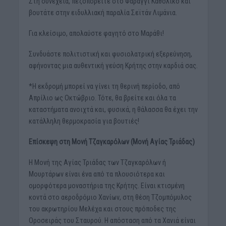
Στη συνέχεια, πεζοπορείτε στο Φαράγγι Καθολικό και
βουτάτε στην ειδυλλιακή παραλία Σεϊτάν Λιμάνια.
Για κλείσιμο, απολαύστε φαγητό στο Μαράθι!
Συνδυάστε πολιτιστική και φυσιολατρική εξερεύνηση,
αφήνοντας μια αυθεντική γεύση Κρήτης στην καρδιά σας.
*Η εκδρομή μπορεί να γίνει τη θερινή περίοδο, από
Απρίλιο ως Οκτώβριο. Τότε, θα βρείτε και όλα τα
καταστήματα ανοιχτά και, φυσικά, η θάλασσα θα έχει την
κατάλληλη θερμοκρασία για βουτιές!
Επίσκεψη στη Μονή Τζαγκαρόλων (Μονή Αγίας Τριάδας)
Η Μονή της Αγίας Τριάδας των Τζαγκαρόλων ή
Μουρτάρων είναι ένα από τα πλουσιότερα και
ομορφότερα μοναστήρια της Κρήτης. Είναι κτισμένη
κοντά στο αεροδρόμιο Χανίων, στη θέση Τζομπόμυλος
του ακρωτηρίου Μελέχα και στους πρόποδες της
Οροσειράς του Σταυρού. Η απόσταση από τα Χανιά είναι