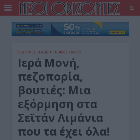
ΕΚΔΡΟΜΈΣ - ΤΑΞΊΔΙΑ
•
ΝΟΜΌΣ ΧΑΝΊΩΝ
Ιερά Μονή,
πεζοπορία,
βουτιές: Μια
εξόρμηση στα
Σεϊτάν Λιμάνια
που τα έχει όλα!