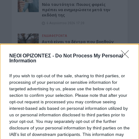
Νέα ταυτότητα: Ποιους φορείς
πρέπει να ενημερώσετε μετά την
εκδόσή της
6 Αυγούστου 2026 17:20
ΕΝΔΙΑΦΕΡΟΝΤΑ
Αυτά είναι τα δέντρα που βοηθούν
στην προστασία των σπιτιών μας
από τις φωτιές
ΝΕΟΙ ΟΡΙΖΟΝΤΕΣ -
Do Not Process My Personal
Information
6 Αυγούστου 2026 17:16
ΓΕΎΣΗ - ΨΥΧΑΓΩΓΊΑ
If you wish to opt-out of the sale, sharing to third parties, or
Σύκο: Το φρούτο με τα μυστικά που
processing of your personal or sensitive information for
ίσως να μην γνωρίζεις
targeted advertising by us, please use the below opt-out
6 Αυγούστου 2026 17:11
section to confirm your selection. Please note that after your
opt-out request is processed you may continue seeing
ΝΟΜΌΣ ΧΑΝΊΩΝ
interest-based ads based on personal information utilized by
Xανιά: Δίκτυο περισσότερων από 60
us or personal information disclosed to third parties prior to
κρηνών πόσιμου νερού
your opt-out. You may separately opt-out of the further
6 Αυγούστου 2026 17:03
disclosure of your personal information by third parties on the
IAB’s list of downstream participants. This information may
ΝΟΜΌΣ ΧΑΝΊΩΝ