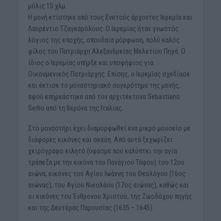
μόλις 15 χλμ.
Η μονή κτίστηκε από τους Ενετούς άρχοντες Ιερεμία και
Λαυρέντιο Τζαγκαρόλους. Ο Ιερεμίας ήταν γνωστός
λόγιος της εποχής, σπουδαία μόρφωση, πολύ καλός
φίλος του Πατριάρχη Αλεξανδρείας Μελετίου Πηγά. Ο
ίδιος ο Ιερεμίας υπήρξε και υποψήφιος για
Οικουμενικός Πατριάρχης. Επίσης, ο Ιερεμίας σχεδίασε
και έκτισε το μοναστηριακό συγκρότημα της μονής,
αφού επηρεάστηκε από τον αρχιτέκτονα Sebastiano
Serlio από τη Βερόνα της Ιταλίας.
Στο μοναστήρι έχει διαμορφωθεί ένα μικρό μουσείο με
διάφορες εικόνες και σκεύη. Από αυτά ξεχωρίζει
χειρόγραφο ειλητό (ύφασμα που καλύπτει την αγία
τράπεζα με την εικόνα του Πανάγιου Τάφου) του 12ου
αιώνα, εικόνες του Αγίου Ιωάννη του Θεολόγου (16ος
αιώνας), του Αγίου Νικολάου (17ος αιώνας), καθώς και
οι εικόνες του Ένθρονου Χριστού, της Ζωοδόχου πηγής
και της Δευτέρας Παρουσίας (1635 – 1645).