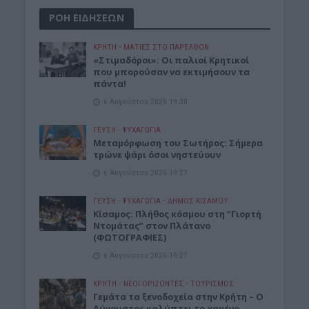
ΡΟΗ ΕΙΔΗΣΕΩΝ
ΚΡΗΤΗ
•
ΜΑΤΙΕΣ ΣΤΟ ΠΑΡΕΛΘΟΝ
«Στιμαδόροι»: Οι παλιοί Κρητικοί
που μπορούσαν να εκτιμήσουν τα
πάντα!
6 Αυγούστου 2026 19:30
ΓΕΎΣΗ - ΨΥΧΑΓΩΓΊΑ
Μεταμόρφωση του Σωτήρος: Σήμερα
τρώνε ψάρι όσοι νηστεύουν
6 Αυγούστου 2026 19:27
ΓΕΎΣΗ - ΨΥΧΑΓΩΓΊΑ
•
ΔΉΜΟΣ ΚΙΣΆΜΟΥ
Κίσαμος: Πλήθος κόσμου στη “Γιορτή
Ντομάτας” στον Πλάτανο
(ΦΩΤΟΓΡΑΦΙΕΣ)
6 Αυγούστου 2026 19:21
ΚΡΗΤΗ
•
ΝΕΟΙ ΟΡΙΖΟΝΤΕΣ
•
ΤΟΥΡΙΣΜΟΣ
Γεμάτα τα ξενοδοχεία στην Κρήτη – Ο
Αύγουστος καλύπτει το χαμένο