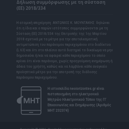
Δήλωση συμμόρφωσης με τη σύσταση
(ΕΕ) 2018/334
Η ατομική επιχείρηση ΑΝΤΩΝΙΟΣ Κ. ΜΟΥΝΤΑΚΗΣ δηλώνει
ότι η ίδια και ο παρών ιστότοπος συμμορφώνονται με τη
Σύσταση (ΕΕ) 2018/334 της Επιτροπής της 1ης Μαρτίου
2018 σχετικά με τα μέτρα για την αποτελεσματική
αντιμετώπιση του παράνομου περιεχομένου στο διαδίκτυο
(L 63) και ότι στο πλαίσιο αυτό διατηρεί το δικαίωμα να μην
δημοσιεύει ή/και να αφαιρεί κάθε περιεχόμενο το οποίο
κρίνει ότι είναι παράνομο, χωρίς προηγούμενη ενημέρωση ή
άδεια του χρήστη, καθώς και να λαμβάνει κάθε αναγκαίο
προληπτικό μέτρο για την αποτροπή της διάδοσης
παράνομου περιεχομένου.
Η ιστοσελίδα
neoiorizontes.gr
είναι
πιστοποιημένη στο ηλεκτρονικό
Μητρώο Ηλεκτρονικού Τύπου της ΓΓ
Επικοινωνίας και Ενημέρωσης (Αριθμός
ΜΗΤ 232374)