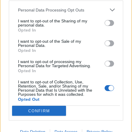
5 Αυγούστου 2026 16:53
Personal Data Processing Opt Outs
ΑΓΡΟΤΙΚΑ
•
ΚΡΗΤΗ
I want to opt-out of the Sharing of my
Κρήτη – αγροτοκτηνοτρόφοι:
personal data.
Συσσωρεύονται τα προβλήματα –
Opted In
Έρχονται αντιδράσεις
5 Αυγούστου 2026 16:48
I want to opt-out of the Sale of my
Personal Data.
Opted In
ΚΡΗΤΗ
•
ΝΕΟΙ ΟΡΙΖΟΝΤΕΣ
Κρήτη: Τραγικές ελλείψεις στα
I want to opt-out of processing my
φαρμακεία – Λείπουν ακόμη και
Personal Data for Targeted Advertising.
κολλύρια
Opted In
5 Αυγούστου 2026 16:46
I want to opt-out of Collection, Use,
Retention, Sale, and/or Sharing of my
ΚΡΗΤΗ
•
ΝΕΟΙ ΟΡΙΖΟΝΤΕΣ
Personal Data that Is Unrelated with the
Κρήτη: Πάνω από 10.500 αφίξεις
Purposes for which it was collected.
μεταναστών από την αρχή του έτους
Opted Out
– Αγωνία για τις νέες ροές
CONFIRM
5 Αυγούστου 2026 13:18
ΓΕΎΣΗ - ΨΥΧΑΓΩΓΊΑ
•
ΝΟΜΌΣ ΧΑΝΊΩΝ
Χανιά: Ο “Κατά φαντασίαν ασθενής”
Data Deletion
Data Access
Privacy Policy