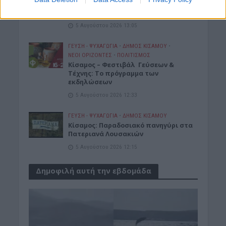
του Μολιέρου στο Θέατρο
Ανατολικής Τάφρου
5 Αυγούστου 2026 13:05
ΓΕΎΣΗ - ΨΥΧΑΓΩΓΊΑ
•
ΔΉΜΟΣ ΚΙΣΆΜΟΥ
•
ΝΕΟΙ ΟΡΙΖΟΝΤΕΣ
•
ΠΟΛΙΤΙΣΜΟΣ
Κίσαμος – Φεστιβάλ Γεύσεων &
Τέχνης: Το πρόγραμμα των
εκδηλώσεων
5 Αυγούστου 2026 12:33
ΓΕΎΣΗ - ΨΥΧΑΓΩΓΊΑ
•
ΔΉΜΟΣ ΚΙΣΆΜΟΥ
Κίσαμος: Παραδοσιακό πανηγύρι στα
Πατεριανά Λουσακιών
5 Αυγούστου 2026 12:15
Δημοφιλή αυτή την εβδομάδα