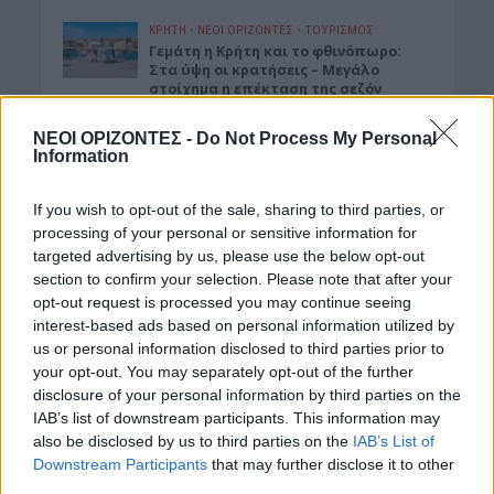
ΚΡΗΤΗ
•
ΝΕΟΙ ΟΡΙΖΟΝΤΕΣ
•
ΤΟΥΡΙΣΜΟΣ
Γεμάτη η Κρήτη και το φθινόπωρο:
Στα ύψη οι κρατήσεις – Μεγάλο
στοίχημα η επέκταση της σεζόν
5 Αυγούστου 2026 21:27
ΝΕΟΙ ΟΡΙΖΟΝΤΕΣ -
Do Not Process My Personal
Information
ΔΉΜΟΣ ΚΙΣΆΜΟΥ
•
ΕΚΔΡΟΜΈΣ - ΤΑΞΊΔΙΑ
Kισαμίτικες παραλίες: Παλιό
Τελωνείο Καστελλίου
If you wish to opt-out of the sale, sharing to third parties, or
5 Αυγούστου 2026 17:06
processing of your personal or sensitive information for
targeted advertising by us, please use the below opt-out
ΚΡΗΤΗ
•
ΝΕΟΙ ΟΡΙΖΟΝΤΕΣ
section to confirm your selection. Please note that after your
Kρήτη: Αγωνία για την επόμενη μέρα
opt-out request is processed you may continue seeing
στο Κτηματολόγιο – «Χωρίς
interest-based ads based on personal information utilized by
παράταση, χιλιάδες πολίτες θα
us or personal information disclosed to third parties prior to
οδηγηθούν στα δικαστήρια»
your opt-out. You may separately opt-out of the further
5 Αυγούστου 2026 16:56
disclosure of your personal information by third parties on the
IAB’s list of downstream participants. This information may
ΝΟΜΌΣ ΧΑΝΊΩΝ
•
ΠΑΙΔΕΙΑ - ΕΚΠΑΙΔΕΥΣΗ
also be disclosed by us to third parties on the
IAB’s List of
Καθηγητής του Πολυτεχνείου
Downstream Participants
that may further disclose it to other
ξεπέρασε τις 20.000 αναφορές στο
ερευνητικό του έργο
third parties.