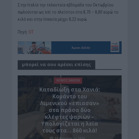
Στην Ιταλία την τελευταία εβδομάδα του Οκτωβρίου
πωλούνταν ως επί το πλείστον στα 8,70 – 8,80 ευρώ το
κιλό και στην Ισπανία μέχρι 8,22 ευρώ.
Πηγή:
OT
μπορεί να σου αρέσει επίσης
ΝΟΜΌΣ ΧΑΝΊΩΝ
Καταδίωξη στα Χανιά:
Κομάντο του
Λιμενικού «έπιασαν»
στα πράσα δύο
κλέφτες ψαριών –
Υπολογίζεται η λεία
τους στα… 860 κιλά!
10 Αυγούστου 2026