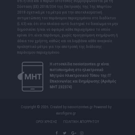
ότι η ίδια και ο παρών ιστότοπος συμμορφώνονται με τη
Σύσταση (ΕΕ) 2018/334 της Επιτροπής της 1ης Μαρτίου
2018 σχετικά με τα μέτρα για την αποτελεσματική
αντιμετώπιση του παράνομου περιεχομένου στο διαδίκτυο
(L 63) και ότι στο πλαίσιο αυτό διατηρεί το δικαίωμα να μην
δημοσιεύει ή/και να αφαιρεί κάθε περιεχόμενο το οποίο
κρίνει ότι είναι παράνομο, χωρίς προηγούμενη ενημέρωση ή
άδεια του χρήστη, καθώς και να λαμβάνει κάθε αναγκαίο
προληπτικό μέτρο για την αποτροπή της διάδοσης
παράνομου περιεχομένου.
Η ιστοσελίδα
neoiorizontes.gr
είναι
πιστοποιημένη στο ηλεκτρονικό
Μητρώο Ηλεκτρονικού Τύπου της ΓΓ
Επικοινωνίας και Ενημέρωσης (Αριθμός
ΜΗΤ 232374)
Copyright © 2026. Created by neoiorizontes.gr Powered by
eurofigure.gr
ΟΡΟΙ ΧΡΗΣΗΣ
ΠΟΛΙΤΙΚΗ ΑΠΟΡΡΗΤΟΥ