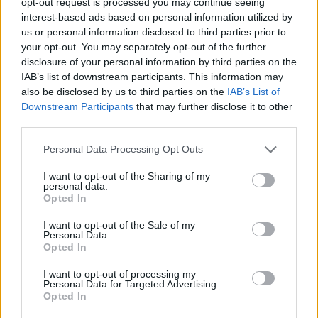
Κρήτη: Ξεπατώνουν τα αμπέλια και
opt-out request is processed you may continue seeing
βάζουν ελιές – «Αυτός που παράγει
interest-based ads based on personal information utilized by
σήμερα διώκεται»
us or personal information disclosed to third parties prior to
10 Αυγούστου 2026 12:17
your opt-out. You may separately opt-out of the further
disclosure of your personal information by third parties on the
ΔΉΜΟΣ ΚΙΣΆΜΟΥ
•
ΠΑΙΔΕΙΑ - ΕΚΠΑΙΔΕΥΣΗ
IAB’s list of downstream participants. This information may
Κίσαμος: Νέα ειδικότητα «Τεχνικός
also be disclosed by us to third parties on the
IAB’s List of
εγκαταστάσεων ψύξης αερισμού και
Downstream Participants
that may further disclose it to other
κλιματισμού»
third parties.
10 Αυγούστου 2026 11:52
Personal Data Processing Opt Outs
ΔΉΜΟΣ ΚΙΣΆΜΟΥ
•
ΕΚΚΛΗΣΙΑ
Ιερά Μονή Χρυσοσκαλίτισσας:
I want to opt-out of the Sharing of my
Πρόγραμμα εορτασμού Κοιμήσεως της
personal data.
Θεοτόκου
Opted In
10 Αυγούστου 2026 11:00
I want to opt-out of the Sale of my
Personal Data.
ΔΉΜΟΣ ΚΙΣΆΜΟΥ
•
ΝΟΜΌΣ ΧΑΝΊΩΝ
Opted In
Σωτήρια επέμβαση αστυνομικών του
Α.Τ. Κισάμου σε 52χρονο που ήθελε να
I want to opt-out of processing my
βάλει τέλος στη ζωή του
Personal Data for Targeted Advertising.
Opted In
10 Αυγούστου 2026 10:18