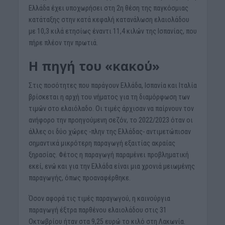
Ελλάδα έχει υποχωρήσει στη 2η θέση της παγκόσμιας
κατάταξης στην κατά κεφαλή κατανάλωση ελαιολάδου
με 10,3 κιλά ετησίως έναντι 11,4 κιλών της Ισπανίας, που
πήρε πλέον την πρωτιά.
Η πηγή του «κακού»
Στις ποσότητες που παράγουν Ελλάδα, Ισπανία και Ιταλία
βρίσκεται η αρχή του νήματος για τη διαμόρφωση των
τιμών στο ελαιόλαδο. Οι τιμές άρχισαν να παίρνουν τον
ανήφορο την προηγούμενη σεζόν, το 2022/2023 όταν οι
άλλες οι δύο χώρες -πλην της Ελλάδας- αντιμετώπισαν
σημαντικά μικρότερη παραγωγή εξαιτίας ακραίας
ξηρασίας. Φέτος η παραγωγή παραμένει προβληματική
εκεί, ενώ και για την Ελλάδα είναι μια χρονιά μειωμένης
παραγωγής, όπως προαναφέρθηκε.
Όσον αφορά τις τιμές παραγωγού, η καινούργια
παραγωγή έξτρα παρθένου ελαιολάδου στις 31
Οκτωβρίου ήταν στα 9,25 ευρώ το κιλό στη Λακωνία.