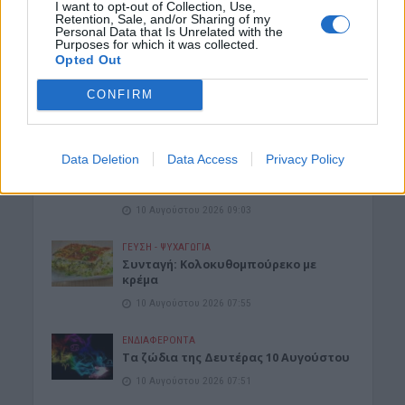
I want to opt-out of Collection, Use,
ΑΡΘΡΑ - ΑΠΟΨΕΙΣ
•
ΔΉΜΟΣ ΚΙΣΆΜΟΥ
•
ΕΚΚΛΗΣΙΑ
Retention, Sale, and/or Sharing of my
Εγκύκλιος Δεκαπενταύγουστου
Personal Data that Is Unrelated with the
Purposes for which it was collected.
(Γράφει ο Μητροπολίτης Κισάμου &
Opted Out
Σελίνου κ. Αμφιλόχιος)
10 Αυγούστου 2026 10:07
CONFIRM
ΑΘΛΗΤΙΚΑ
•
ΔΉΜΟΣ ΚΙΣΆΜΟΥ
•
ΜΑΤΙΕΣ ΣΤΟ ΠΑΡΕΛΘΟΝ
Μια μελανή σελίδα στην ιστορία του
Data Deletion
Data Access
Privacy Policy
Κισαμικού – Το “πουλί” της χούντας
στις φανέλες της ομάδας
10 Αυγούστου 2026 09:03
ΓΕΎΣΗ - ΨΥΧΑΓΩΓΊΑ
Συνταγή: Κολοκυθομπούρεκο με
κρέμα
10 Αυγούστου 2026 07:55
ΕΝΔΙΑΦΕΡΟΝΤΑ
Τα ζώδια της Δευτέρας 10 Αυγούστου
10 Αυγούστου 2026 07:51