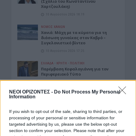
(Σχόλιο του Κωνσταντίνου
Χαρτζουλάκη)
10 Αυγούστου 2026 18:19
ΝΟΜΌΣ ΧΑΝΊΩΝ
Χανιά: Μάχη με τα κύματα για τη
διάσωση γυναίκας στον Καβρό –
Συγκλονιστικό βίντεο
10 Αυγούστου 2026 17:25
ΕΛΛΑΔΑ
•
ΚΡΗΤΗ
•
ΠΟΛΙΤΙΚΗ
Παρέμβαση Κεφαλογιάννη για τον
Περιφερειακό Τύπο
10 Αυγούστου 2026 15:31
ΝΕΟΙ ΟΡΙΖΟΝΤΕΣ -
Do Not Process My Personal
ΚΡΗΤΗ
•
ΤΟΥΡΙΣΜΟΣ
Information
Σφύζει από κόσμο η Κρήτη τον
Αύγουστο: Γεμάτα καταλύματα
«ανάσα» για την αγορά
If you wish to opt-out of the sale, sharing to third parties, or
processing of your personal or sensitive information for
10 Αυγούστου 2026 15:24
targeted advertising by us, please use the below opt-out
section to confirm your selection. Please note that after your
ΑΓΡΟΤΙΚΑ
•
ΚΡΗΤΗ
•
ΝΕΟΙ ΟΡΙΖΟΝΤΕΣ