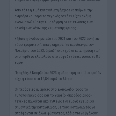
Από τότε η τιμή καταναλωτή άρχισε να παίρνει την
ανηφόρα και παρά το γεγονός ότι δεν είχαν ακόμη
ενσωματωθεί στην τιμολόγηση οι επιπτώσεις των
ελλείψεων λόγω της κλιματικής κρίσης.
Βέβαια η άνοδος μεταξύ του 2021 και του 2022 δεν ήταν
τόσο τρομακτική, όπως σήμερα. Για παράδειγμα τον
Νοέμβριο του 2022, δηλαδή έναν χρόνο πριν, η μέση τιμή
στο παρθένο ελαιόλαδο στο ράφι δεν ξεπερνούσε τα 8,5
ευρώ.
Προχθές, 5 Νοεμβρίου 2023, η μέση τιμή στο ίδιο προϊόν
είχε φτάσει στα 14,84 ευρώ το λίτρο!
Οι τεράστιες αυξήσεις στο ελαιόλαδο, τόσο το
τυποποιημένο όσο και το χύμα (ο «παραδοσιακός»
τενεκές πωλείται από 150 έως 170 ευρώ) έχει ρίξει
σημαντικά την κατανάλωση, με τους καταναλωτές να
στρέφονται σε άλλα, φθηνότερα, λάδια για να βγάλουν