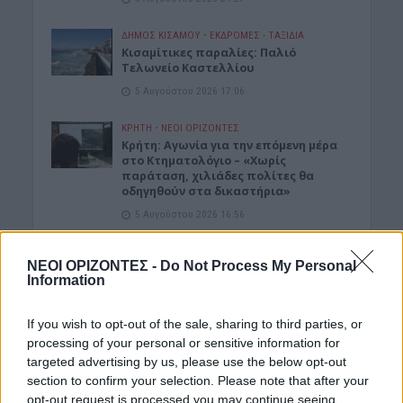
ΔΉΜΟΣ ΚΙΣΆΜΟΥ
•
ΕΚΔΡΟΜΈΣ - ΤΑΞΊΔΙΑ
Kισαμίτικες παραλίες: Παλιό
Τελωνείο Καστελλίου
5 Αυγούστου 2026 17:06
ΚΡΗΤΗ
•
ΝΕΟΙ ΟΡΙΖΟΝΤΕΣ
Kρήτη: Αγωνία για την επόμενη μέρα
στο Κτηματολόγιο – «Χωρίς
παράταση, χιλιάδες πολίτες θα
οδηγηθούν στα δικαστήρια»
5 Αυγούστου 2026 16:56
ΝΟΜΌΣ ΧΑΝΊΩΝ
•
ΠΑΙΔΕΙΑ - ΕΚΠΑΙΔΕΥΣΗ
ΝΕΟΙ ΟΡΙΖΟΝΤΕΣ -
Do Not Process My Personal
Καθηγητής του Πολυτεχνείου
Information
ξεπέρασε τις 20.000 αναφορές στο
ερευνητικό του έργο
5 Αυγούστου 2026 16:53
If you wish to opt-out of the sale, sharing to third parties, or
processing of your personal or sensitive information for
ΑΓΡΟΤΙΚΑ
•
ΚΡΗΤΗ
targeted advertising by us, please use the below opt-out
Κρήτη – αγροτοκτηνοτρόφοι:
section to confirm your selection. Please note that after your
Συσσωρεύονται τα προβλήματα –
opt-out request is processed you may continue seeing