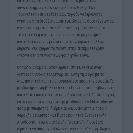
κατοικιών, που θα λειτουργεί είτε μέσω των
πανεπιστημίων είτε κεντρικά στο Gov.gr. Εκεί
ιδιοκτήτες και μεσίτες θα μπορούν να δηλώνουν
εγκαίρως τα διαθέσιμα σπίτια, ώστε οι οικογένειες να
έχουν άμεση και διαφανή πρόσβαση. Η ομοσπονδία
τονίζει ότι η απουσία ενός τέτοιου μηχανισμού
αποτελεί ελληνική ιδιαιτερότητα, αφού σε άλλες
ευρωπαϊκές χώρες τα πανεπιστήμια συμμετέχουν
ενεργά στη στέγαση των φοιτητών τους.
Ωστόσο, ακόμη κι όταν βρεθεί σπίτι, ξεκινά ένας
δεύτερος γύρος ταλαιπωρίας, αυτή τη φορά με τα
διαδικαστικά και τις υποχρεώσεις προς την εφορία. Τα
μισθωτήρια συμβόλαια καταρτίζονται και υποβάλλονται
αποκλειστικά ηλεκτρονικά μέσω
Taxisnet
. Ο ιδιοκτήτης
καταχωρεί τα στοιχεία της μίσθωσης –ΑΦΜ μισθωτών,
ποσό μισθώματος, διάρκεια, ΑΤΑΚ ακινήτου, αριθμό
παροχής ρεύματος και Πιστοποιητικό Ενεργειακής
Απόδοσης– ενώ ο μισθωτής (φοιτητής ή γονέας)
οφείλει να αποδεχθεί ηλεκτρονικά τη δήλωση. Χωρίς