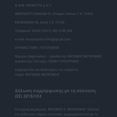
Α.Φ.Μ. 044965796 Δ.Ο.Υ.
ΑΝΑΓΝΩΣΤΗ ΣΚΑΛΙΔΗ 91, Κίσαμος Χανίων Τ.Κ. 73400
ΚΑΡΑΪΣΚΑΚΗ 94, Χανιά Τ.Κ. 73100
Τηλέφωνα: 28220 23615, 28210 88.066
e-mail: neoiorizontes1992@gmail.com
ΑΡΙΘΜΟΣ ΓΕΜΗ: 75072958000
Νόμιμος Εκπρόσωπος – Διευθυντής ΑΝΤΩΝΙΟΣ ΜΟΥΝΤΑΚΗΣ
Διευθυντής Σύνταξης: ΕΛΕΝΗ ΤΟΥΛΟΥΠΑΚΗ
Διαχειριστής και Δικαιούχος του ονόματος
τομέα: ΑΝΤΩΝΙΟΣ ΜΟΥΝΤΑΚΗΣ
Δήλωση συμμόρφωσης με τη σύσταση
(ΕΕ) 2018/334
Η ατομική επιχείρηση ΑΝΤΩΝΙΟΣ Κ. ΜΟΥΝΤΑΚΗΣ δηλώνει
ότι η ίδια και ο παρών ιστότοπος συμμορφώνονται με τη