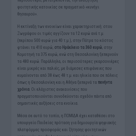
φοιτητικής κατοικίας σε πραγματικό «κυνήγι
θησαυρού».
Η εκτίναξη των ενοικίων είναι χαρακτηριστική: στου
Ζωγράφου οι τιμές αγγίζουν τα 12 ευρώ ανά τ.μ.
(περίπου 500 ευρώ για 40 τ.μ.), στην Πάτρα το κόστος
φτάνει τα 410 ευρώ,
στο Ηράκλειο τα 360 ευρώ
, στην
Κομοτηνή τα 375 ευρώ, ενώ στη Θεσσαλονίκη ξεπερνούν
τα 480 ευρώ. Παράλληλα, οι περισσότερες γκαρσονιέρες
είναι μικρές και παλιές, με διάμεσες επιφάνειες που
κυμαίνονται από 38 έως 48 τ.μ. και ηλικία που σε πόλεις
όπως η Θεσσαλονίκη και η Αθήνα ξεπερνά τα
πενήντα
χρόνια
. Οι ελάχιστες ανακαινίσεις που
πραγματοποιούνται συνοδεύονται σχεδόν πάντα από
σημαντικές αυξήσεις στα ενοίκια.
Μέσα σε αυτό το τοπίο, η ΠΟΜΙΔΑ έχει καταθέσει στο
υπουργείο Παιδείας πρόταση για δημιουργία ψηφιακής
πλατφόρμας προσφοράς και ζήτησης φοιτητικών