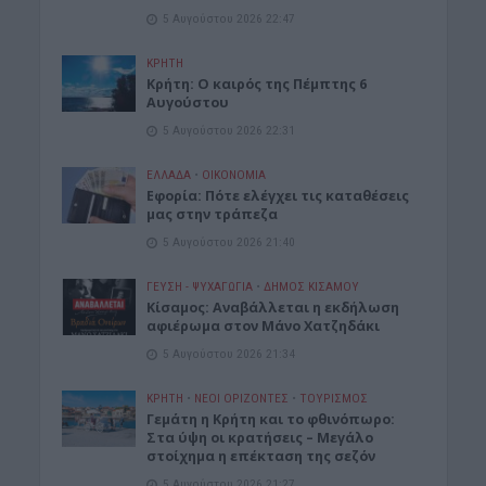
5 Αυγούστου 2026 22:47
ΚΡΗΤΗ
Κρήτη: Ο καιρός της Πέμπτης 6
Αυγούστου
5 Αυγούστου 2026 22:31
ΕΛΛΑΔΑ
•
ΟΙΚΟΝΟΜΙΑ
Εφορία: Πότε ελέγχει τις καταθέσεις
μας στην τράπεζα
5 Αυγούστου 2026 21:40
ΓΕΎΣΗ - ΨΥΧΑΓΩΓΊΑ
•
ΔΉΜΟΣ ΚΙΣΆΜΟΥ
Κίσαμος: Αναβάλλεται η εκδήλωση
αφιέρωμα στον Μάνο Χατζηδάκι
5 Αυγούστου 2026 21:34
ΚΡΗΤΗ
•
ΝΕΟΙ ΟΡΙΖΟΝΤΕΣ
•
ΤΟΥΡΙΣΜΟΣ
Γεμάτη η Κρήτη και το φθινόπωρο:
Στα ύψη οι κρατήσεις – Μεγάλο
στοίχημα η επέκταση της σεζόν
5 Αυγούστου 2026 21:27