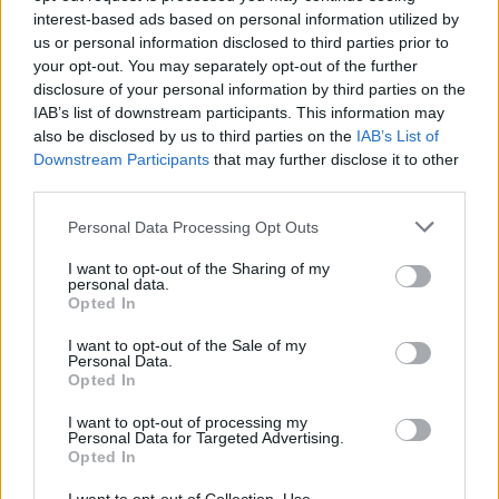
Έρχονται αντιδράσεις
interest-based ads based on personal information utilized by
5 Αυγούστου 2026 16:48
us or personal information disclosed to third parties prior to
your opt-out. You may separately opt-out of the further
ΚΡΗΤΗ
•
ΝΕΟΙ ΟΡΙΖΟΝΤΕΣ
disclosure of your personal information by third parties on the
Κρήτη: Τραγικές ελλείψεις στα
IAB’s list of downstream participants. This information may
φαρμακεία – Λείπουν ακόμη και
also be disclosed by us to third parties on the
IAB’s List of
κολλύρια
Downstream Participants
that may further disclose it to other
5 Αυγούστου 2026 16:46
third parties.
ΚΡΗΤΗ
•
ΝΕΟΙ ΟΡΙΖΟΝΤΕΣ
Personal Data Processing Opt Outs
Κρήτη: Πάνω από 10.500 αφίξεις
μεταναστών από την αρχή του έτους
I want to opt-out of the Sharing of my
– Αγωνία για τις νέες ροές
personal data.
5 Αυγούστου 2026 13:18
Opted In
I want to opt-out of the Sale of my
ΓΕΎΣΗ - ΨΥΧΑΓΩΓΊΑ
•
ΝΟΜΌΣ ΧΑΝΊΩΝ
Personal Data.
Χανιά: Ο “Κατά φαντασίαν ασθενής”
Opted In
του Μολιέρου στο Θέατρο
Ανατολικής Τάφρου
I want to opt-out of processing my
5 Αυγούστου 2026 13:05
Personal Data for Targeted Advertising.
Opted In
ΓΕΎΣΗ - ΨΥΧΑΓΩΓΊΑ
•
ΔΉΜΟΣ ΚΙΣΆΜΟΥ
•