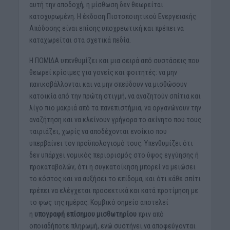
αυτή την αποδοχή, η μίσθωση δεν θεωρείται
κατοχυρωμένη. Η έκδοση Πιστοποιητικού Ενεργειακής
Απόδοσης είναι επίσης υποχρεωτική και πρέπει να
καταχωρείται στα σχετικά πεδία.
Η ΠΟΜΙΔΑ υπενθυμίζει και μια σειρά από συστάσεις που
θεωρεί κρίσιμες για γονείς και φοιτητές: να μην
πανικοβάλλονται και να μην σπεύδουν να μισθώσουν
κατοικία από την πρώτη στιγμή, να αναζητούν σπίτια και
λίγο πιο μακριά από τα πανεπιστήμια, να οργανώνουν την
αναζήτηση και να κλείνουν γρήγορα το ακίνητο που τους
ταιριάζει, χωρίς να αποδέχονται ενοίκιο που
υπερβαίνει τον προϋπολογισμό τους. Υπενθυμίζει ότι
δεν υπάρχει νομικός περιορισμός στο ύψος εγγύησης ή
προκαταβολών, ότι η συγκατοίκηση μπορεί να μειώσει
το κόστος και να αυξήσει το επίδομα, και ότι κάθε σπίτι
πρέπει να ελέγχεται προσεκτικά και κατά προτίμηση με
το φως της ημέρας. Κομβικό σημείο αποτελεί
η
υπογραφή επίσημου μισθωτηρίου
πριν από
οποιαδήποτε πληρωμή, ενώ συστήνει να αποφεύγονται