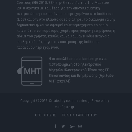
Σύσταση (ΕΕ) 2018/334 της Επιτροπής της 1ης Μαρτίου
2018 σχετικά με τα μέτρα για την αποτελεσματική
αντιμετώπιση του παράνομου περιεχομένου στο διαδίκτυο
(L 63) και ότι στο πλαίσιο αυτό διατηρεί το δικαίωμα να μην
δημοσιεύει ή/και να αφαιρεί κάθε περιεχόμενο το οποίο
κρίνει ότι είναι παράνομο, χωρίς προηγούμενη ενημέρωση ή
άδεια του χρήστη, καθώς και να λαμβάνει κάθε αναγκαίο
προληπτικό μέτρο για την αποτροπή της διάδοσης
παράνομου περιεχομένου.
Η ιστοσελίδα
neoiorizontes.gr
είναι
πιστοποιημένη στο ηλεκτρονικό
Μητρώο Ηλεκτρονικού Τύπου της ΓΓ
Επικοινωνίας και Ενημέρωσης (Αριθμός
ΜΗΤ 232374)
Copyright © 2026. Created by neoiorizontes.gr Powered by
eurofigure.gr
ΟΡΟΙ ΧΡΗΣΗΣ
ΠΟΛΙΤΙΚΗ ΑΠΟΡΡΗΤΟΥ