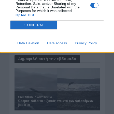
I want to opt-out of Collection, Use,
ΝΕΟΙ ΟΡΙΖΟΝΤΕΣ
•
ΠΟΛΙΤΙΣΜΟΣ
Retention, Sale, and/or Sharing of my
Κίσαμος – Φεστιβάλ Γεύσεων &
Personal Data that Is Unrelated with the
Τέχνης: Το πρόγραμμα των
Purposes for which it was collected.
εκδηλώσεων
Opted Out
5 Αυγούστου 2026 12:33
CONFIRM
ΓΕΎΣΗ - ΨΥΧΑΓΩΓΊΑ
•
ΔΉΜΟΣ ΚΙΣΆΜΟΥ
Κίσαμος: Παραδοσιακό πανηγύρι στα
Πατεριανά Λουσακιών
Data Deletion
Data Access
Privacy Policy
5 Αυγούστου 2026 12:15
Δημοφιλή αυτή την εβδομάδα