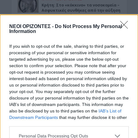
Κρήτη: Στο «κόκκινο» τα νοσοκομεία –
Ασφυκτικές συνθήκες από την αύξηση
του τουρισμού και την
υποστελέχωση
ΝΕΟΙ ΟΡΙΖΟΝΤΕΣ -
Do Not Process My Personal
7 Αυγούστου 2026 14:57
Information
ΝΟΜΌΣ ΧΑΝΊΩΝ
If you wish to opt-out of the sale, sharing to third parties, or
Χανιά: Θάνατος 64χρονου σε πισίνα
ξενοδοχείου – Μια σύλληψη
processing of your personal or sensitive information for
targeted advertising by us, please use the below opt-out
7 Αυγούστου 2026 14:54
section to confirm your selection. Please note that after your
opt-out request is processed you may continue seeing
ΓΕΎΣΗ - ΨΥΧΑΓΩΓΊΑ
•
ΚΡΗΤΗ
interest-based ads based on personal information utilized by
Ψαραντώνης: Ο λυράρης που
κουβαλά μέσα του την Κρήτη
us or personal information disclosed to third parties prior to
your opt-out. You may separately opt-out of the further
7 Αυγούστου 2026 13:51
disclosure of your personal information by third parties on the
IAB’s list of downstream participants. This information may
ΑΓΡΟΤΙΚΑ
•
ΝΕΟΙ ΟΡΙΖΟΝΤΕΣ
Ανάσα για χιλιάδες αγρότες – Πώς τα
also be disclosed by us to third parties on the
IAB’s List of
ελαιοτριβεία τούς “σώζουν” από το
Downstream Participants
that may further disclose it to other
ψηφιακό χάος
third parties.
7 Αυγούστου 2026 13:30
Personal Data Processing Opt Outs