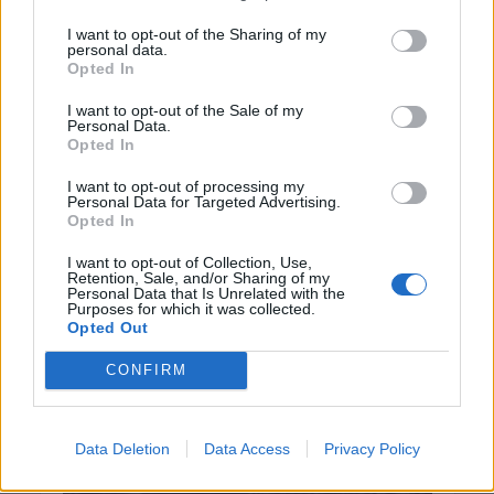
ΓΕΎΣΗ - ΨΥΧΑΓΩΓΊΑ
I want to opt-out of the Sharing of my
Συνταγή: Ξεροτήγανα, το αγαπημένο
personal data.
γλυκό της Κρήτης
Opted In
7 Αυγούστου 2026 13:11
I want to opt-out of the Sale of my
Personal Data.
ΚΡΗΤΗ
•
ΜΑΤΙΕΣ ΣΤΟ ΠΑΡΕΛΘΟΝ
Opted In
43 χρόνια από τη μέρα που ο
Παπαδόσηφος εκτέλεσε μέσα στο
δικαστήριο τον φονιά του γιου του
I want to opt-out of processing my
Personal Data for Targeted Advertising.
(ΒΙΝΤΕΟ)
Opted In
7 Αυγούστου 2026 12:44
I want to opt-out of Collection, Use,
Retention, Sale, and/or Sharing of my
Δημοφιλή αυτή την εβδομάδα
Personal Data that Is Unrelated with the
Purposes for which it was collected.
Opted Out
CONFIRM
Data Deletion
Data Access
Privacy Policy