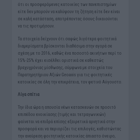
ότι οι προσφερόμενες κατοικίες των πανεπιστημίων
είτε δεν μπορούν να καλύψουν τη ζήτηση είτε δεν είναι
σε καλή κατάσταση, αποτρέποντας όσους δικαιούνται
να τις προτιμήσουν.
Τα στοιχεία δείχνουν ότι σαφώς λιγότερα φοιτητικά
διαμερίσματα βρίσκονται διαθέσιμα στην αγορά σε
σχέση με το 2016, καθώς ένα ποσοστό ακινήτων περί το
15%-25% έχει εισέλθει οριστικά σε καθεστώς
βραχυχρόνιας μίσθωσης, σύμφωνα με στοιχεία του
Παρατηρητήριου Αξιών Geoaxis για τις φοιτητικές
κατοικίες σε όλη την επικράτεια, τον φετινό Αύγουστο.
Λίγα σπίτια
Την ίδια ώρα η απουσία νέων κατασκευών σε προσιτό
επιπέδου ενοικίασης (τιμής και τετραγωνικών)
φαίνεται να επιδρά επίσης εξαιρετικά αρνητικά στην
προσφορά και να περιορίζει τις επιλογές, καθιστώντας
την ανεύρεση φοιτητικής κατοικίας άπιαστο όνειρο,