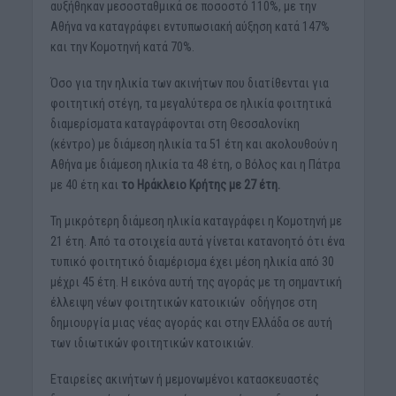
αυξήθηκαν μεσοσταθμικά σε ποσοστό 110%, με την
Αθήνα να καταγράφει εντυπωσιακή αύξηση κατά 147%
και την Κομοτηνή κατά 70%.
Όσο για την ηλικία των ακινήτων που διατίθενται για
φοιτητική στέγη, τα μεγαλύτερα σε ηλικία φοιτητικά
διαμερίσματα καταγράφονται στη Θεσσαλονίκη
(κέντρο) με διάμεση ηλικία τα 51 έτη και ακολουθούν η
Αθήνα με διάμεση ηλικία τα 48 έτη, ο Βόλος και η Πάτρα
με 40 έτη και
το Ηράκλειο Κρήτης με 27 έτη.
Τη μικρότερη διάμεση ηλικία καταγράφει η Κομοτηνή με
21 έτη. Από τα στοιχεία αυτά γίνεται κατανοητό ότι ένα
τυπικό φοιτητικό διαμέρισμα έχει μέση ηλικία από 30
μέχρι 45 έτη. Η εικόνα αυτή της αγοράς με τη σημαντική
έλλειψη νέων φοιτητικών κατοικιών οδήγησε στη
δημιουργία μιας νέας αγοράς και στην Ελλάδα σε αυτή
των ιδιωτικών φοιτητικών κατοικιών.
Εταιρείες ακινήτων ή μεμονωμένοι κατασκευαστές