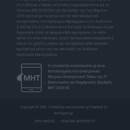
ότι η ίδια και ο παρών ιστότοπος συμμορφώνονται με τη
Σύσταση (ΕΕ) 2018/334 της Επιτροπής της 1ης Μαρτίου
2018 σχετικά με τα μέτρα για την αποτελεσματική
αντιμετώπιση του παράνομου περιεχομένου στο διαδίκτυο
(L 63) και ότι στο πλαίσιο αυτό διατηρεί το δικαίωμα να μην
δημοσιεύει ή/και να αφαιρεί κάθε περιεχόμενο το οποίο
κρίνει ότι είναι παράνομο, χωρίς προηγούμενη ενημέρωση ή
άδεια του χρήστη, καθώς και να λαμβάνει κάθε αναγκαίο
προληπτικό μέτρο για την αποτροπή της διάδοσης
παράνομου περιεχομένου.
Η ιστοσελίδα
neoiorizontes.gr
είναι
πιστοποιημένη στο ηλεκτρονικό
Μητρώο Ηλεκτρονικού Τύπου της ΓΓ
Επικοινωνίας και Ενημέρωσης (Αριθμός
ΜΗΤ 232374)
Copyright © 2026. Created by neoiorizontes.gr Powered by
eurofigure.gr
ΟΡΟΙ ΧΡΗΣΗΣ
ΠΟΛΙΤΙΚΗ ΑΠΟΡΡΗΤΟΥ