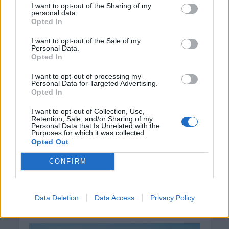
Μπλεκ: O ήρωας που έδερνε τους
I want to opt-out of the Sharing of my
personal data.
Άγγλους και φορούσε γούνινο καπέλο
Opted In
και γιλέκο χειμώνα καλοκαίρι!
8 Αυγούστου 2026 08:14
I want to opt-out of the Sale of my
Personal Data.
ΚΡΗΤΗ
Opted In
Κρήτη: O καιρός του Σαββάτου 8
Αυγούστου
I want to opt-out of processing my
Personal Data for Targeted Advertising.
8 Αυγούστου 2026 08:12
Opted In
Δημοφιλή αυτή την εβδομάδα
I want to opt-out of Collection, Use,
Retention, Sale, and/or Sharing of my
Personal Data that Is Unrelated with the
Purposes for which it was collected.
Opted Out
CONFIRM
Data Deletion
Data Access
Privacy Policy