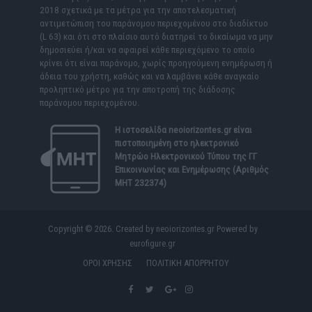
2018 σχετικά με τα μέτρα για την αποτελεσματική
αντιμετώπιση του παράνομου περιεχομένου στο διαδίκτυο
(L 63) και ότι στο πλαίσιο αυτό διατηρεί το δικαίωμα να μην
δημοσιεύει ή/και να αφαιρεί κάθε περιεχόμενο το οποίο
κρίνει ότι είναι παράνομο, χωρίς προηγούμενη ενημέρωση ή
άδεια του χρήστη, καθώς και να λαμβάνει κάθε αναγκαίο
προληπτικό μέτρο για την αποτροπή της διάδοσης
παράνομου περιεχομένου.
Η ιστοσελίδα
neoiorizontes.gr
είναι
πιστοποιημένη στο ηλεκτρονικό
Μητρώο Ηλεκτρονικού Τύπου της ΓΓ
Επικοινωνίας και Ενημέρωσης (Αριθμός
ΜΗΤ 232374)
Copyright © 2026. Created by neoiorizontes.gr Powered by
eurofigure.gr
ΟΡΟΙ ΧΡΗΣΗΣ
ΠΟΛΙΤΙΚΗ ΑΠΟΡΡΗΤΟΥ