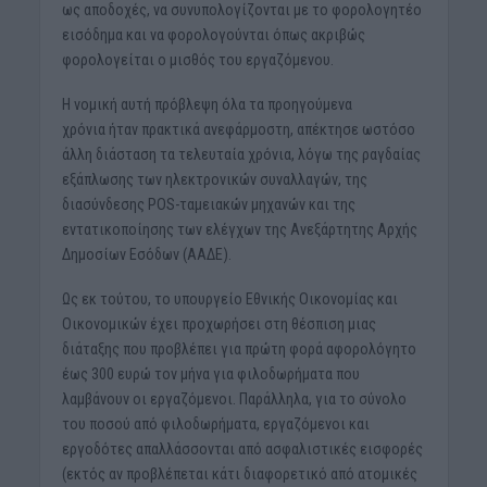
ως αποδοχές, να συνυπολογίζονται με το φορολογητέο
εισόδημα και να φορολογούνται όπως ακριβώς
φορολογείται ο μισθός του εργαζόμενου.
Η νομική αυτή πρόβλεψη όλα τα προηγούμενα
χρόνια ήταν πρακτικά ανεφάρμοστη, απέκτησε ωστόσο
άλλη διάσταση τα τελευταία χρόνια, λόγω της ραγδαίας
εξάπλωσης των ηλεκτρονικών συναλλαγών, της
διασύνδεσης POS-ταμειακών μηχανών και της
εντατικοποίησης των ελέγχων της Ανεξάρτητης Αρχής
Δημοσίων Εσόδων (ΑΑΔΕ).
Ως εκ τούτου, το υπουργείο Εθνικής Οικονομίας και
Οικονομικών έχει προχωρήσει στη θέσπιση μιας
διάταξης που προβλέπει για πρώτη φορά αφορολόγητο
έως 300 ευρώ τον μήνα για φιλοδωρήματα που
λαμβάνουν οι εργαζόμενοι. Παράλληλα, για το σύνολο
του ποσού από φιλοδωρήματα, εργαζόμενοι και
εργοδότες απαλλάσσονται από ασφαλιστικές εισφορές
(εκτός αν προβλέπεται κάτι διαφορετικό από ατομικές