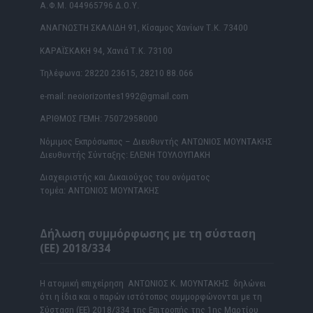
Α.Φ.Μ. 044965796 Δ.Ο.Υ.
ΑΝΑΓΝΩΣΤΗ ΣΚΑΛΙΔΗ 91, Κίσαμος Χανίων Τ.Κ. 73400
ΚΑΡΑΪΣΚΑΚΗ 94, Χανιά Τ.Κ. 73100
Τηλέφωνα: 28220 23615, 28210 88.066
e-mail: neoiorizontes1992@gmail.com
ΑΡΙΘΜΟΣ ΓΕΜΗ: 75072958000
Νόμιμος Εκπρόσωπος – Διευθυντής ΑΝΤΩΝΙΟΣ ΜΟΥΝΤΑΚΗΣ
Διευθυντής Σύνταξης: ΕΛΕΝΗ ΤΟΥΛΟΥΠΑΚΗ
Διαχειριστής και Δικαιούχος του ονόματος
τομέα: ΑΝΤΩΝΙΟΣ ΜΟΥΝΤΑΚΗΣ
Δήλωση συμμόρφωσης με τη σύσταση
(ΕΕ) 2018/334
Η ατομική επιχείρηση ΑΝΤΩΝΙΟΣ Κ. ΜΟΥΝΤΑΚΗΣ δηλώνει
ότι η ίδια και ο παρών ιστότοπος συμμορφώνονται με τη
Σύσταση (ΕΕ) 2018/334 της Επιτροπής της 1ης Μαρτίου