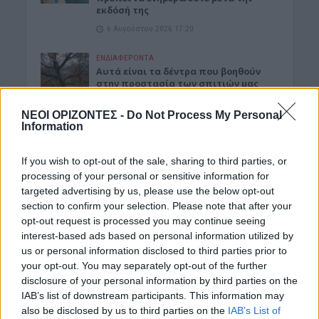
εκδόσή της
6 Αυγούστου 2026 17:20
ΕΝΔΙΑΦΕΡΟΝΤΑ
Αυτά είναι τα δέντρα που βοηθούν
στην προστασία των σπιτιών μας
από τις φωτιές
6 Αυγούστου 2026 17:16
ΝΕΟΙ ΟΡΙΖΟΝΤΕΣ -
Do Not Process My Personal
Information
ΓΕΎΣΗ - ΨΥΧΑΓΩΓΊΑ
Σύκο: Το φρούτο με τα μυστικά που
If you wish to opt-out of the sale, sharing to third parties, or
ίσως να μην γνωρίζεις
processing of your personal or sensitive information for
6 Αυγούστου 2026 17:11
targeted advertising by us, please use the below opt-out
section to confirm your selection. Please note that after your
ΝΟΜΌΣ ΧΑΝΊΩΝ
opt-out request is processed you may continue seeing
Xανιά: Δίκτυο περισσότερων από 60
interest-based ads based on personal information utilized by
κρηνών πόσιμου νερού
us or personal information disclosed to third parties prior to
6 Αυγούστου 2026 17:03
your opt-out. You may separately opt-out of the further
disclosure of your personal information by third parties on the
ΝΟΜΌΣ ΧΑΝΊΩΝ
IAB’s list of downstream participants. This information may
Χανιά: Την εντόπισε περιπολικό,
also be disclosed by us to third parties on the
IAB’s List of
μεταφέρθηκε στο Αστυνομικό Τμήμα