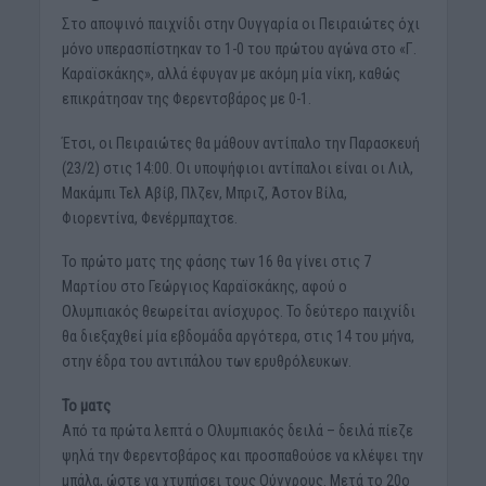
Στο αποψινό παιχνίδι στην Ουγγαρία οι Πειραιώτες όχι
μόνο υπερασπίστηκαν το 1-0 του πρώτου αγώνα στο «Γ.
Καραϊσκάκης», αλλά έφυγαν με ακόμη μία νίκη, καθώς
επικράτησαν της Φερεντσβάρος με 0-1.
Έτσι, οι Πειραιώτες θα μάθουν αντίπαλο την Παρασκευή
(23/2) στις 14:00. Οι υποψήφιοι αντίπαλοι είναι οι Λιλ,
Μακάμπι Τελ Αβίβ, Πλζεν, Μπριζ, Άστον Βίλα,
Φιορεντίνα, Φενέρμπαχτσε.
Το πρώτο ματς της φάσης των 16 θα γίνει στις 7
Μαρτίου στο Γεώργιος Καραϊσκάκης, αφού ο
Ολυμπιακός θεωρείται ανίσχυρος. Το δεύτερο παιχνίδι
θα διεξαχθεί μία εβδομάδα αργότερα, στις 14 του μήνα,
στην έδρα του αντιπάλου των ερυθρόλευκων.
Το ματς
Από τα πρώτα λεπτά ο Ολυμπιακός δειλά – δειλά πίεζε
ψηλά την Φερεντσβάρος και προσπαθούσε να κλέψει την
μπάλα, ώστε να χτυπήσει τους Ούγγρους. Μετά το 20ο