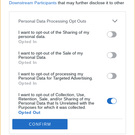
Downstream Participants
that may further disclose it to other
και λίγες ημέρες μετά βρέθηκε νεκρή
third parties.
6 Αυγούστου 2026 16:57
Personal Data Processing Opt Outs
ΚΡΗΤΗ
•
ΝΕΟΙ ΟΡΙΖΟΝΤΕΣ
Κτηματολόγιο: Ποιοι μπορούν να
I want to opt-out of the Sharing of my
δηλώσουν το ακίνητό τους και μετά
personal data.
την λήξη της προθεσμίας
Opted In
6 Αυγούστου 2026 16:53
I want to opt-out of the Sale of my
Personal Data.
ΔΙΕΘΝΗ
•
ΜΑΤΙΕΣ ΣΤΟ ΠΑΡΕΛΘΟΝ
Opted In
Χιροσίμα: 81 χρόνια από τον πυρηνικό
όλεθρο που άλλαξε την
I want to opt-out of processing my
ανθρωπότητα
Personal Data for Targeted Advertising.
Opted In
6 Αυγούστου 2026 09:42
I want to opt-out of Collection, Use,
ΕΝΔΙΑΦΕΡΟΝΤΑ
Retention, Sale, and/or Sharing of my
Tα ζώδια της Πέμπτης 6 Αυγούστου
Personal Data that Is Unrelated with the
Purposes for which it was collected.
6 Αυγούστου 2026 08:06
Opted Out
Δημοφιλή αυτή την εβδομάδα
CONFIRM