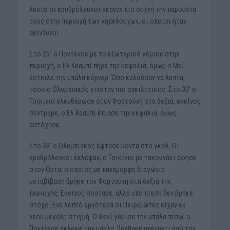
λεπτό οι ερυθρόλευκοι έκαναν πιο συχνή την παρουσία
τους στην περιοχή των γηπεδούχων, οι οποίοι ήταν
ακίνδυνοι.
Στο 25΄ ο Ποντένσε με το εξωτερικό γέμισε στην
περιοχή, ο Ελ Κααμπί πήρε την κεφαλιά, όμως ο Μαΐ
έστειλε την μπάλα κόρνερ. Όσο κυλούσαν τα λεπτά,
τόσο ο Ολυμπιακός γινόταν πιο απειλητικός. Στο 30′ ο
Τσικίνιο ελευθέρωσε στον Φορτούνη στα δεξιά, εκείνος
σέντραρε, ο Ελ Κααμπί έπιασε την κεφαλιά, όμως
αστόχησε.
Στο 38′ ο Ολυμπιακός έφτασε κοντά στο γκολ. Οι
ερυθρόλευκοι έκλεψαν, ο Τσικίνιο με τακουνάκι άφησε
στον Όρτα, ο οποίος με πανέμορφη διαγώνια
μεταβίβαση βρήκε τον Φορτούνη στα δεξιά της
περιοχής. Εκείνος σούταρε, αλλά υπό πίεση δεν βρήκε
στόχο. Ένα λεπτό αργότερα οι Πειραιώτες είχαν εκ
νέου μεγάλη στιγμή. Ο Φανί γύρισε την μπάλα πίσω, ο
Ποντένσε έκλεψε την μπάλα, βρέθηκε απέναντι από τον