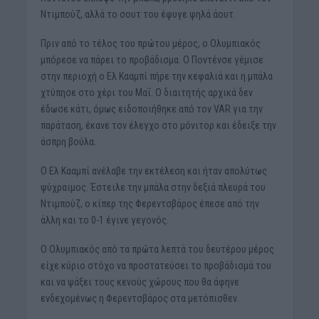
Ντιμπούζ, αλλά το σουτ του έφυγε ψηλά άουτ.
Πριν από το τέλος του πρώτου μέρος, ο Ολυμπιακός
μπόρεσε να πάρει το προβάδισμα. Ο Ποντένσε γέμισε
στην περιοχή ο Ελ Κααμπί πήρε την κεφαλιά και η μπάλα
χτύπησε στο χέρι του Μαΐ. Ο διαιτητής αρχικά δεν
έδωσε κάτι, όμως ειδοποιήθηκε από τον VAR για την
παράταση, έκανε τον έλεγχο στο μόνιτορ και έδειξε την
άσπρη βούλα.
Ο Ελ Κααμπί ανέλαβε την εκτέλεση και ήταν απολύτως
ψύχραιμος. Έστειλε την μπάλα στην δεξιά πλευρά του
Ντιμπούζ, ο κίπερ της Φερεντσβάρος έπεσε από την
άλλη και το 0-1 έγινε γεγονός.
Ο Ολυμπιακός από τα πρώτα λεπτά του δευτέρου μέρος
είχε κύριο στόχο να προστατεύσει το προβάδισμά του
και να ψάξει τους κενούς χώρους που θα άφηνε
ενδεχομένως η Φερεντσβάρος στα μετόπισθεν.