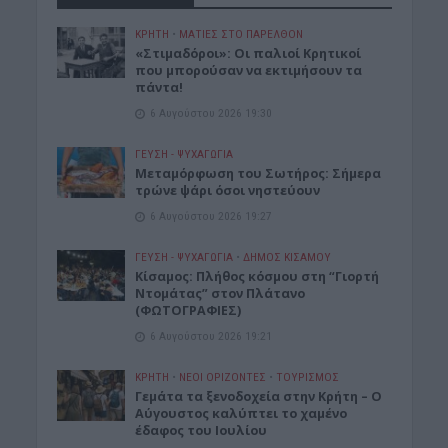
ΚΡΗΤΗ
•
ΜΑΤΙΕΣ ΣΤΟ ΠΑΡΕΛΘΟΝ
«Στιμαδόροι»: Οι παλιοί Κρητικοί
που μπορούσαν να εκτιμήσουν τα
πάντα!
6 Αυγούστου 2026 19:30
ΓΕΎΣΗ - ΨΥΧΑΓΩΓΊΑ
Μεταμόρφωση του Σωτήρος: Σήμερα
τρώνε ψάρι όσοι νηστεύουν
6 Αυγούστου 2026 19:27
ΓΕΎΣΗ - ΨΥΧΑΓΩΓΊΑ
•
ΔΉΜΟΣ ΚΙΣΆΜΟΥ
Κίσαμος: Πλήθος κόσμου στη “Γιορτή
Ντομάτας” στον Πλάτανο
(ΦΩΤΟΓΡΑΦΙΕΣ)
6 Αυγούστου 2026 19:21
ΚΡΗΤΗ
•
ΝΕΟΙ ΟΡΙΖΟΝΤΕΣ
•
ΤΟΥΡΙΣΜΟΣ
Γεμάτα τα ξενοδοχεία στην Κρήτη – Ο
Αύγουστος καλύπτει το χαμένο
έδαφος του Ιουλίου