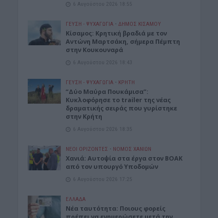
6 Αυγούστου 2026 18:55
ΓΕΎΣΗ - ΨΥΧΑΓΩΓΊΑ
•
ΔΉΜΟΣ ΚΙΣΆΜΟΥ
Kίσαμος: Κρητική βραδιά με τον
Αντώνη Μαρτσάκη, σήμερα Πέμπτη
στην Κουκουναρά
6 Αυγούστου 2026 18:43
ΓΕΎΣΗ - ΨΥΧΑΓΩΓΊΑ
•
ΚΡΗΤΗ
“Δύο Μαύρα Πουκάμισα”:
Κυκλοφόρησε το trailer της νέας
δραματικής σειράς που γυρίστηκε
στην Κρήτη
6 Αυγούστου 2026 18:35
ΝΕΟΙ ΟΡΙΖΟΝΤΕΣ
•
ΝΟΜΌΣ ΧΑΝΊΩΝ
Χανιά: Αυτοψία στα έργα στον ΒΟΑΚ
από τον υπουργό Υποδομών
6 Αυγούστου 2026 17:25
ΕΛΛΑΔΑ
Νέα ταυτότητα: Ποιους φορείς
πρέπει να ενημερώσετε μετά την