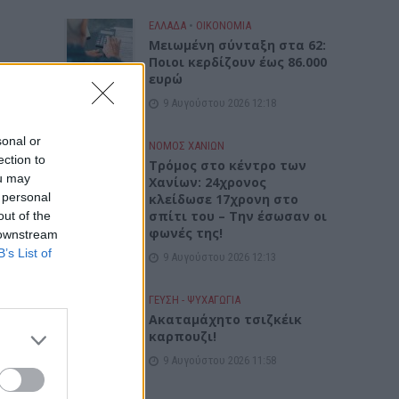
ΕΛΛΑΔΑ
•
ΟΙΚΟΝΟΜΙΑ
Μειωμένη σύνταξη στα 62:
Ποιοι κερδίζουν έως 86.000
ευρώ
9 Αυγούστου 2026 12:18
sonal or
ΝΟΜΌΣ ΧΑΝΊΩΝ
ection to
Τρόμος στο κέντρο των
ou may
Χανίων: 24χρονος
 personal
κλείδωσε 17χρονη στο
σπίτι του – Την έσωσαν οι
out of the
φωνές της!
 downstream
B’s List of
9 Αυγούστου 2026 12:13
ΓΕΎΣΗ - ΨΥΧΑΓΩΓΊΑ
Ακαταμάχητο τσιζκέικ
καρπουζι!
9 Αυγούστου 2026 11:58