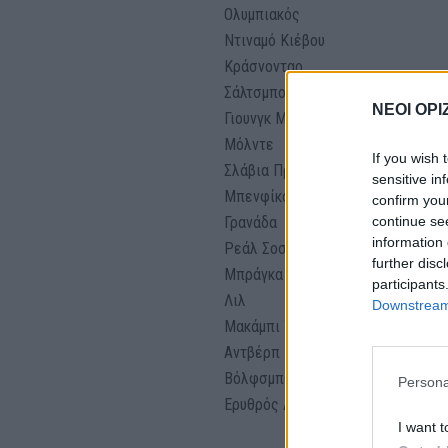
Ολυμπιακός
Ντιναμό Κιέβου
Κράσνονταρ
Σάλτσμπουργκ
ΝΕΟΙ ΟΡΙ
Γιουνγκ Μπόις
Μόλντε
If you wish 
Σλάβια Πράγας
sensitive in
Μπενφίκα
confirm you
continue se
Γρανάδα
information 
Ρεάλ Σοσιεδάδ
further disc
Μπράγκα
participants
Λιλ
Downstream 
Μακάμπι Τελ Αβίβ
Αντβέρπ
Βόλφσμπεργκερ
Persona
Ερυθρός Αστέρας
I want t