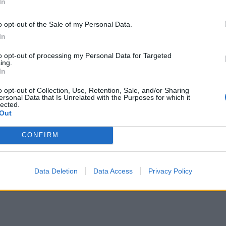
In
o opt-out of the Sale of my Personal Data.
In
to opt-out of processing my Personal Data for Targeted
ing.
In
o opt-out of Collection, Use, Retention, Sale, and/or Sharing
ersonal Data that Is Unrelated with the Purposes for which it
lected.
ΝΟΜΌΣ ΧΑΝΊΩΝ
ΛΛΑΔΑ
ΟΙΚΟΝΟΜΙΑ
Out
Τρόμος στο κέντρο τω
ένη σύνταξη στα 62:
Χανίων: 24χρονος κλείδ
CONFIRM
κερδίζουν έως 86.000
17χρονη στο σπίτι του – 
ευρώ
έσωσαν οι φωνές της!
9 Αυγούστου 2026
9 Αυγούστου 2026
Data Deletion
Data Access
Privacy Policy