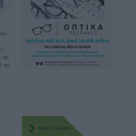
 των
α
το
ς της
5 του