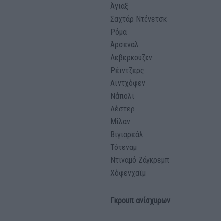
Άγιαξ
Σαχτάρ Ντόνετσκ
Ρόμα
Άρσεναλ
Λεβερκούζεν
Ρέιντζερς
Αϊντχόφεν
Νάπολι
Λέστερ
Μίλαν
Βιγιαρεάλ
Τότεναμ
Ντιναμό Ζάγκρεμπ
Χόφενχαϊμ
Γκρουπ ανίσχυρων