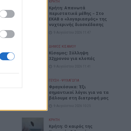
ΚΡΗΤΗ
Κρήτη: Απανωτά
περιστατικά μέθης – Στο
ΕΚΑΒ ο «λογαριασμός» της
νυχτερινής διασκέδασης
9 Αυγούστου 2026 11:47
ΔΉΜΟΣ ΚΙΣΆΜΟΥ
Κίσαμος: Σύλληψη
32χρονου για κλοπές
9 Αυγούστου 2026 11:41
ν
ωσε
ΓΕΎΣΗ - ΨΥΧΑΓΩΓΊΑ
Την
Φραγκόσυκα: Έξι
σημαντικοί λόγοι για να τα
βάλουμε στη διατροφή μας
9 Αυγούστου 2026 10:25
ΚΡΗΤΗ
Κρήτη: Ο καιρός της