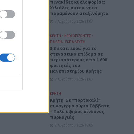
πινακίδες κυκλοφορίας:
Χιλιάδες αυτοκίνητα
παραμένουν αταξινόμητα
7 Αυγούστου 2026 21:07
ΚΡΗΤΗ
•
ΝΕΟΙ ΟΡΙΖΟΝΤΕΣ
•
ΠΑΙΔΕΙΑ - ΕΚΠΑΙΔΕΥΣΗ
3,3 εκατ. ευρώ για το
στεγαστικό επίδομα σε
περισσότερους από 1.600
φοιτητές του
Πανεπιστημίου Κρήτης
7 Αυγούστου 2026 21:03
ΚΡΗΤΗ
Κρήτη: Σε “πορτοκαλί”
συναγερμό αύριο Σάββατο
– Πολύ υψηλός κίνδυνος
πυρκαγιάς
7 Αυγούστου 2026 18:05