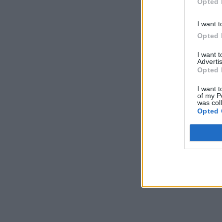
Opted 
I want t
Opted 
I want 
Advertis
Opted 
I want t
of my P
was col
Opted 