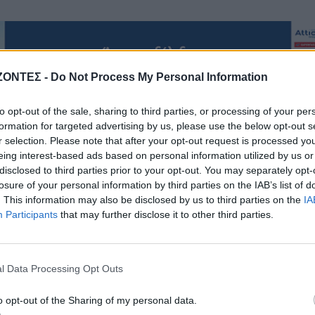
ΖΟΝΤΕΣ -
Do Not Process My Personal Information
to opt-out of the sale, sharing to third parties, or processing of your per
formation for targeted advertising by us, please use the below opt-out s
r selection. Please note that after your opt-out request is processed y
ΑΠΟΨΕΙΣ
ΔΉΜΟΣ ΚΙΣΆΜΟΥ
eing interest-based ads based on personal information utilized by us or
ΠΟΛΙΤΙΣΜΟΣ
disclosed to third parties prior to your opt-out. You may separately opt-
ΓΕΎΣΗ - ΨΥΧΑΓΩΓΊΑ
ολιτισμού και άλλων
losure of your personal information by third parties on the IAB’s list of
ών! Mε αφορμή μια
Το ελληνικό φαγητό π
. This information may also be disclosed by us to third parties on the
IA
τολή της Νεολαίας
λατρεύουν οι τουρίστες
Participants
that may further disclose it to other third parties.
υ (Γράφει ο Γράφει ο
εμείς δεν το παραγγέλνο
 Κωνσταντίνος Β.
7 Αυγούστου 2026
Ζορμπάς)
l Data Processing Opt Outs
7 Αυγούστου 2026
o opt-out of the Sharing of my personal data.