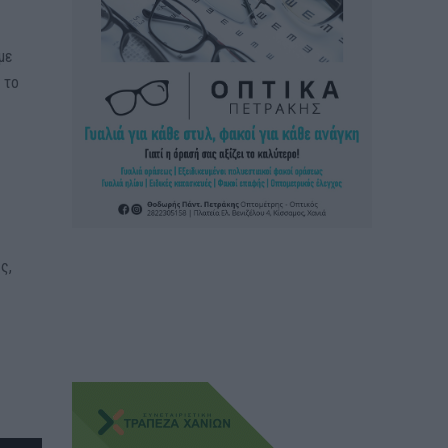
με
 το
ς,