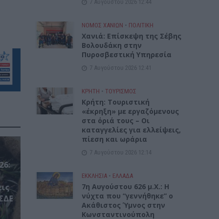
7 Αυγούστου 2026 12:44
ΝΟΜΌΣ ΧΑΝΊΩΝ
•
ΠΟΛΙΤΙΚΗ
Xανιά: Επίσκεψη της Σέβης
Βολουδάκη στην
Πυροσβεστική Υπηρεσία
7 Αυγούστου 2026 12:41
ΚΡΗΤΗ
•
ΤΟΥΡΙΣΜΟΣ
Κρήτη: Τουριστική
«έκρηξη» με εργαζόμενους
στα όριά τους – Οι
καταγγελίες για ελλείψεις,
πίεση και ωράρια
7 Αυγούστου 2026 12:14
26:
ΕΚΚΛΗΣΙΑ
•
ΕΛΛΑΔΑ
7η Αυγούστου 626 μ.Χ.: Η
εις
νύχτα που “γεννήθηκε” ο
ΣΔΕ
Ακάθιστος Ύμνος στην
Κωνσταντινούπολη