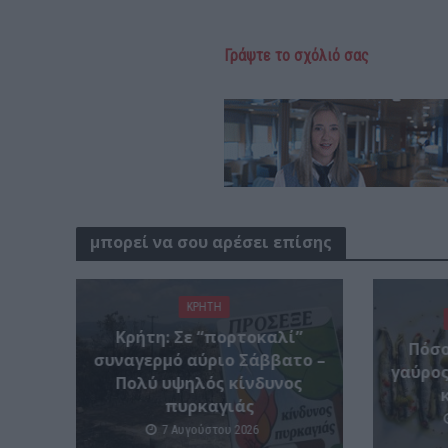
Γράψτε το σχόλιό σας
μπορεί να σου αρέσει επίσης
ΚΡΗΤΗ
Κρήτη: Σε “πορτοκαλί”
Πόσο
συναγερμό αύριο Σάββατο –
γαύρος
Πολύ υψηλός κίνδυνος
πυρκαγιάς
7 Αυγούστου 2026