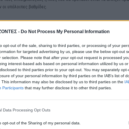
ν οι υπόλοιπες βαθμίδες.
 είναι στο τραπέζι της συζήτησης, ενώ αντίθετα θα συζητηθεί αν θα
 από δήμο σε δήμο ακόμα και το επόμενο Σαββατοκύριακο.
ΖΟΝΤΕΣ -
Do Not Process My Personal Information
ηθούν τα SMS
to opt-out of the sale, sharing to third parties, or processing of your per
formation for targeted advertising by us, please use the below opt-out s
r selection. Please note that after your opt-out request is processed y
S στο 13033, το οποίο βρίσκεται στη ζωή μας για… πάνω από ένα χρ
eing interest-based ads based on personal information utilized by us or
 όταν ανοίξει η εστίαση και δεν θα έχει πια νόημα να το χρησιμοπο
disclosed to third parties prior to your opt-out. You may separately opt-
losure of your personal information by third parties on the IAB’s list of
. This information may also be disclosed by us to third parties on the
IA
αμένεται να συμβεί είτε στις 12, είτε στις 19 Απριλίου.
Participants
that may further disclose it to other third parties.
SMS που εστάλησαν στο 13033 για μετακίνηση κατά τη διάρκεια του
μύρια
!
l Data Processing Opt Outs
o opt-out of the Sharing of my personal data.
ς τους αναφέρθηκε και ο υφυπουργός Ψηφιακής Διακυβέρνησης από 