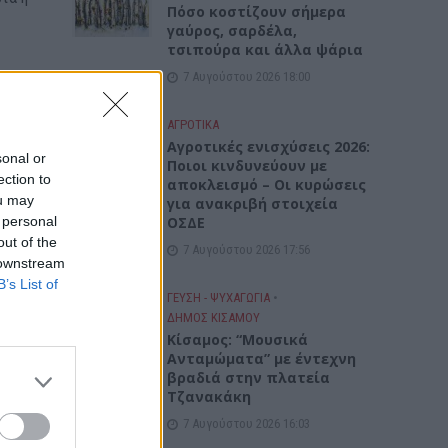
Πόσο κοστίζουν σήμερα
γαύρος, σαρδέλα,
τσιπούρα και άλλα ψάρια
7 Αυγούστου 2026 18:00
ΑΓΡΟΤΙΚΑ
Αγροτικές ενισχύσεις 2026:
sonal or
Ποιοι κινδυνεύουν με
ection to
αποκλεισμό – Οι κυρώσεις
ou may
για ανακριβή στοιχεία
όνο,
 personal
ΟΣΔΕ
ιούμε.
out of the
7 Αυγούστου 2026 17:56
 downstream
B’s List of
ΓΕΎΣΗ - ΨΥΧΑΓΩΓΊΑ
•
ΔΉΜΟΣ ΚΙΣΆΜΟΥ
Κίσαμος: “Μουσικά
Ανταμώματα” με έντεχνη
βραδιά στην πλατεία
Τζανακάκη
7 Αυγούστου 2026 16:03
το