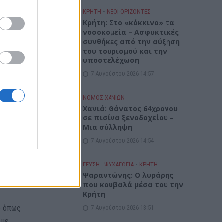
ΚΡΗΤΗ
•
ΝΕΟΙ ΟΡΙΖΟΝΤΕΣ
Κρήτη: Στο «κόκκινο» τα
νοσοκομεία – Ασφυκτικές
ς
συνθήκες από την αύξηση
υλή ο
του τουρισμού και την
υποστελέχωση
7 Αυγούστου 2026 14:57
 οι
ΝΟΜΌΣ ΧΑΝΊΩΝ
τική
Χανιά: Θάνατος 64χρονου
σε πισίνα ξενοδοχείου –
Μια σύλληψη
7 Αυγούστου 2026 14:54
ντας
ΓΕΎΣΗ - ΨΥΧΑΓΩΓΊΑ
•
ΚΡΗΤΗ
Ψαραντώνης: Ο λυράρης
που κουβαλά μέσα του την
Κρήτη
ου όπως
7 Αυγούστου 2026 13:51
 με