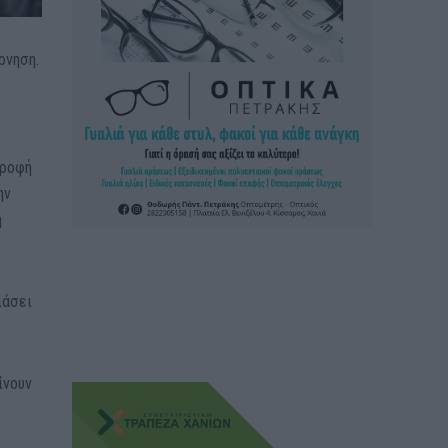
ρνηση.
τροφή
ην
η
ιάσει
ίνουν