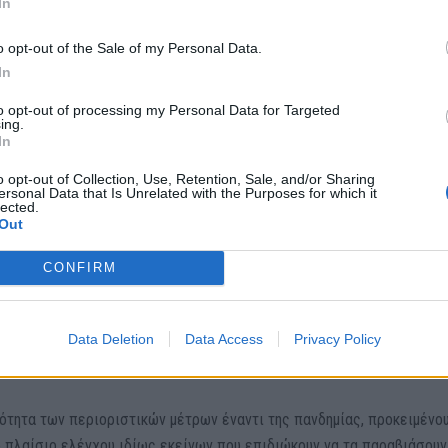
In
o opt-out of the Sale of my Personal Data.
απτών μηνυμάτων μέσω κινητού τηλεφώνου με τις έξι επιλογές προ
In
υ – Μαΐου και από τον Νοέμβριο μέχρι σήμερα, έκανε γνωστό στη Βο
to opt-out of processing my Personal Data for Targeted
σης, Γιώργος Γεωργαντάς.
ing.
In
υνυπολογίζονται οι γραπτές άδειες μετακίνησης. «Σε όλο τον κόσμο
o opt-out of Collection, Use, Retention, Sale, and/or Sharing
ersonal Data that Is Unrelated with the Purposes for which it
 ως μέσο βεβαίωσης το χαρτί, εμείς θέλαμε να δώσουμε μια εναλλακ
lected.
Out
μοποιήσαμε το SMS» ανέφερε, απαντώντας σε επίκαιρη ερώτηση του
25.
CONFIRM
διασφάλιση των προσωπικών δεδομένων των αποστολέων, σημειώνο
ιβεβαιωτικού μηνύματος για μετακίνηση, τα ηλεκτρονικά μηνύματα
Data Deletion
Data Access
Privacy Policy
.
αιότητα των περιοριστικών μέτρων έναντι της πανδημίας, προκειμέν
ο πλαίσιο ελέγχου ιδίως εκείνων που επιδιώκουν να τα παραβιάσουν