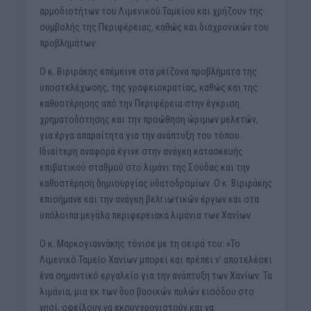
αρμοδιοτήτων του Λιμενικού Ταμείου και χρήζουν της
συμβολής της Περιφέρειας, καθώς και διαχρονικών του
προβλημάτων.
Ο κ. Βιριράκης επέμεινε στα μείζονα προβλήματα της
υποστελέχωσης, της γραφειοκρατίας, καθώς και της
καθυστέρησης από την Περιφέρεια στην έγκριση
χρηματοδότησης και την προώθηση ώριμων μελετών,
για έργα απαραίτητα για την ανάπτυξη του τόπου.
Ιδιαίτερη αναφορά έγινε στην ανάγκη κατασκευής
επιβατικού σταθμού στο λιμάνι της Σούδας και την
καθυστέρηση δημιουργίας υδατοδρομίων. Ο κ. Βιριράκης
επισήμανε και την ανάγκη βελτιωτικών έργων και στα
υπόλοιπα μεγάλα περιφερειακά λιμάνια των Χανίων.
Ο κ. Μαρκογιαννάκης τόνισε με τη σειρά του: «Το
Λιμενικό Ταμείο Χανίων μπορεί και πρέπει ν’ αποτελέσει
ένα σημαντικό εργαλείο για την ανάπτυξη των Χανίων. Τα
λιμάνια, μια εκ των δυο βασικών πυλών εισόδου στο
νησί, οφείλουν να εκσυγχρονιστούν και να