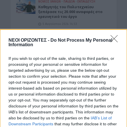
ΝΟΜΌΣ ΧΑΝΊΩΝ
•
ΠΑΙΔΕΙΑ - ΕΚΠΑΙΔΕΥΣΗ
Καθηγητής του Πολυτεχνείου
ξεπέρασε τις 20.000 αναφορές στο
ερευνητικό του έργο
5 Αυγούστου 2026 16:53
ΑΓΡΟΤΙΚΑ
•
ΚΡΗΤΗ
ΝΕΟΙ ΟΡΙΖΟΝΤΕΣ -
Do Not Process My Personal
Κρήτη – αγροτοκτηνοτρόφοι:
Information
Συσσωρεύονται τα προβλήματα –
Έρχονται αντιδράσεις
5 Αυγούστου 2026 16:48
If you wish to opt-out of the sale, sharing to third parties, or
processing of your personal or sensitive information for
ΚΡΗΤΗ
•
ΝΕΟΙ ΟΡΙΖΟΝΤΕΣ
targeted advertising by us, please use the below opt-out
Κρήτη: Τραγικές ελλείψεις στα
section to confirm your selection. Please note that after your
φαρμακεία – Λείπουν ακόμη και
opt-out request is processed you may continue seeing
κολλύρια
interest-based ads based on personal information utilized by
5 Αυγούστου 2026 16:46
us or personal information disclosed to third parties prior to
your opt-out. You may separately opt-out of the further
Δημοφιλή αυτή την εβδομάδα
disclosure of your personal information by third parties on the
IAB’s list of downstream participants. This information may
also be disclosed by us to third parties on the
IAB’s List of
Downstream Participants
that may further disclose it to other