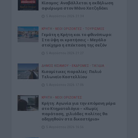
Κίσαμος: Αναβάλλεται η εκδήλωση
αφιέρωμα στον Μάνο Χατζηδάκι
5 Αυγούστου 2026 21:34
ΚΡΗΤΗ
•
ΝΕΟΙ ΟΡΙΖΟΝΤΕΣ
•
ΤΟΥΡΙΣΜΟΣ
Γεμάτη η Κρήτη και το φθινόπωρο:
Στα ύψη οι κρατήσεις – Μεγάλο
στοίχημα η επέκταση της σεζόν
5 Αυγούστου 2026 21:27
ΔΉΜΟΣ ΚΙΣΆΜΟΥ
•
ΕΚΔΡΟΜΈΣ - ΤΑΞΊΔΙΑ
Kισαμίτικες παραλίες: Παλιό
Τελωνείο Καστελλίου
5 Αυγούστου 2026 17:06
ΚΡΗΤΗ
•
ΝΕΟΙ ΟΡΙΖΟΝΤΕΣ
Kρήτη: Αγωνία για την επόμενη μέρα
στο Κτηματολόγιο – «Χωρίς
παράταση, χιλιάδες πολίτες θα
οδηγηθούν στα δικαστήρια»
5 Αυγούστου 2026 16:56