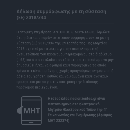
Δήλωση συμμόρφωσης με τη σύσταση
(ΕΕ) 2018/334
Η ατομική επιχείρηση ΑΝΤΩΝΙΟΣ Κ. ΜΟΥΝΤΑΚΗΣ δηλώνει
ότι η ίδια και ο παρών ιστότοπος συμμορφώνονται με τη
Σύσταση (ΕΕ) 2018/334 της Επιτροπής της 1ης Μαρτίου
2018 σχετικά με τα μέτρα για την αποτελεσματική
αντιμετώπιση του παράνομου περιεχομένου στο διαδίκτυο
(L 63) και ότι στο πλαίσιο αυτό διατηρεί το δικαίωμα να μην
δημοσιεύει ή/και να αφαιρεί κάθε περιεχόμενο το οποίο
κρίνει ότι είναι παράνομο, χωρίς προηγούμενη ενημέρωση ή
άδεια του χρήστη, καθώς και να λαμβάνει κάθε αναγκαίο
προληπτικό μέτρο για την αποτροπή της διάδοσης
παράνομου περιεχομένου.
Η ιστοσελίδα
neoiorizontes.gr
είναι
πιστοποιημένη στο ηλεκτρονικό
Μητρώο Ηλεκτρονικού Τύπου της ΓΓ
Επικοινωνίας και Ενημέρωσης (Αριθμός
ΜΗΤ 232374)