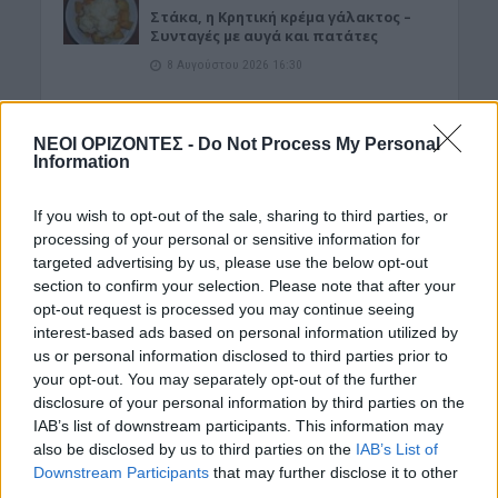
Στάκα, η Κρητική κρέμα γάλακτος –
Συνταγές με αυγά και πατάτες
8 Αυγούστου 2026 16:30
ΑΓΡΟΤΙΚΑ
ΑΑΔΕ: Ποιοι θεωρούνται «ενεργοί
ΝΕΟΙ ΟΡΙΖΟΝΤΕΣ -
Do Not Process My Personal
αγρότες» – Τι θα κρίνει τις αγροτικές
Information
ενισχύσεις
8 Αυγούστου 2026 16:27
If you wish to opt-out of the sale, sharing to third parties, or
processing of your personal or sensitive information for
ΝΟΜΌΣ ΧΑΝΊΩΝ
•
ΠΑΙΔΕΙΑ - ΕΚΠΑΙΔΕΥΣΗ
targeted advertising by us, please use the below opt-out
Χανιά: Νέες ειδικότητες στη Σχολή
Ανώτερης Επαγγελματικής
section to confirm your selection. Please note that after your
Κατάρτισης – Οι ειδικότητες
opt-out request is processed you may continue seeing
interest-based ads based on personal information utilized by
8 Αυγούστου 2026 16:19
us or personal information disclosed to third parties prior to
your opt-out. You may separately opt-out of the further
Δημοφιλή αυτή την εβδομάδα
disclosure of your personal information by third parties on the
IAB’s list of downstream participants. This information may
also be disclosed by us to third parties on the
IAB’s List of
Downstream Participants
that may further disclose it to other
third parties.