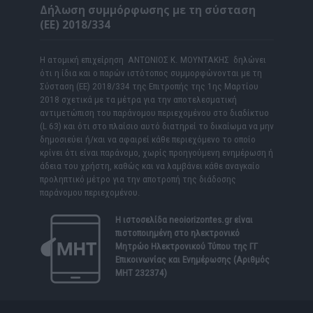
Δήλωση συμμόρφωσης με τη σύσταση
(ΕΕ) 2018/334
Η ατομική επιχείρηση ΑΝΤΩΝΙΟΣ Κ. ΜΟΥΝΤΑΚΗΣ δηλώνει
ότι η ίδια και ο παρών ιστότοπος συμμορφώνονται με τη
Σύσταση (ΕΕ) 2018/334 της Επιτροπής της 1ης Μαρτίου
2018 σχετικά με τα μέτρα για την αποτελεσματική
αντιμετώπιση του παράνομου περιεχομένου στο διαδίκτυο
(L 63) και ότι στο πλαίσιο αυτό διατηρεί το δικαίωμα να μην
δημοσιεύει ή/και να αφαιρεί κάθε περιεχόμενο το οποίο
κρίνει ότι είναι παράνομο, χωρίς προηγούμενη ενημέρωση ή
άδεια του χρήστη, καθώς και να λαμβάνει κάθε αναγκαίο
προληπτικό μέτρο για την αποτροπή της διάδοσης
παράνομου περιεχομένου.
Η ιστοσελίδα
neoiorizontes.gr
είναι
πιστοποιημένη στο ηλεκτρονικό
Μητρώο Ηλεκτρονικού Τύπου της ΓΓ
Επικοινωνίας και Ενημέρωσης (Αριθμός
ΜΗΤ 232374)