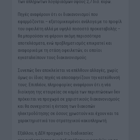
των απλήρωτων λογαριασμών ύψους 2,7 δισ. ευρώ.
Πηγές αναφέρουν ότι οι διακανονισμοί που
εφαρμόζονται – εξατομικευμένοι ανάλογα με το προφίλ
του οφειλέτη αλλά με υψηλό ποσοστό προκαταβολής –
θα μπορούσαν να φέρουν ακόμη περισσότερα
αποτελέσματα, ενώ προβληματισμός επικρατεί και
αναφορικά με τη στάση οφειλετών, οι οποίοι
εγκαταλείπουν τους διακανονισμούς.
Συνεπώς δεν αποκλείεται να επέλθουν αλλαγές, χωρίς
όμως οι ίδιες πηγές να αποσαφηνίζουν την κατεύθυνσή
τους. Επιπλέον, πληροφορίες αναφέρουν ότι η νέα
διοίκηση της εταιρείας σε καμία των περιπτώσεων δεν
πρόκειται να προχωρά σε χαριστικούς διακανονισμούς
και θα συνεχιστεί η ένταση των διακοπών
ηλεκτροδότησης σε όσους χρωστούν και έχουν και τα
χαρακτηριστικά του στρατηγικού κακοπληρωτή.
Εξάλλου, η ΔΕΗ προχωρά τις διαδικασίες