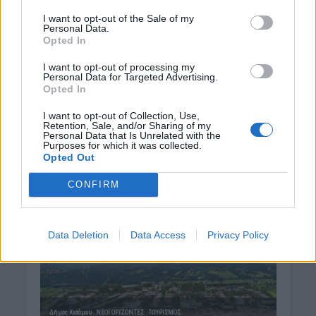
ΚΡΗΤΗ
Κρήτη: O καιρός του Σαββάτου 8
I want to opt-out of the Sale of my
Αυγούστου
Personal Data.
Opted In
8 Αυγούστου 2026 08:12
I want to opt-out of processing my
Personal Data for Targeted Advertising.
Δημοφιλή αυτή την εβδομάδα
Opted In
I want to opt-out of Collection, Use,
Retention, Sale, and/or Sharing of my
Personal Data that Is Unrelated with the
Purposes for which it was collected.
Opted Out
CONFIRM
Data Deletion
Data Access
Privacy Policy