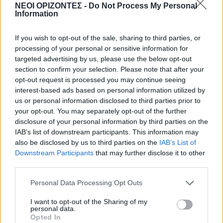
ΓΕΎΣΗ - ΨΥΧΑΓΩΓΊΑ
•
ΔΉΜΟΣ ΚΙΣΆΜΟΥ
ΝΕΟΙ ΟΡΙΖΟΝΤΕΣ -
Do Not Process My Personal
Kίσαμος: Κρητική βραδιά με τον Νίκο
Information
Ζωιδάκη στα Τοπόλια
8 Αυγούστου 2026 08:25
If you wish to opt-out of the sale, sharing to third parties, or
processing of your personal or sensitive information for
ΕΚΚΛΗΣΙΑ
•
ΝΟΜΌΣ ΧΑΝΊΩΝ
targeted advertising by us, please use the below opt-out
Δεκαπενταύγουστος στην Ιερά Μονή
section to confirm your selection. Please note that after your
Γωνιάς
opt-out request is processed you may continue seeing
8 Αυγούστου 2026 08:20
interest-based ads based on personal information utilized by
us or personal information disclosed to third parties prior to
ΓΕΎΣΗ - ΨΥΧΑΓΩΓΊΑ
your opt-out. You may separately opt-out of the further
Τα νηστίσιμα του
disclosure of your personal information by third parties on the
Δεκαπενταύγουστου: Συνταγές με
γεύση καλοκαιριού
IAB’s list of downstream participants. This information may
also be disclosed by us to third parties on the
IAB’s List of
8 Αυγούστου 2026 08:17
Downstream Participants
that may further disclose it to other
third parties.
ΜΑΤΙΕΣ ΣΤΟ ΠΑΡΕΛΘΟΝ
Μπλεκ: O ήρωας που έδερνε τους
Άγγλους και φορούσε γούνινο καπέλο
Personal Data Processing Opt Outs
και γιλέκο χειμώνα καλοκαίρι!
I want to opt-out of the Sharing of my
8 Αυγούστου 2026 08:14
personal data.
Opted In