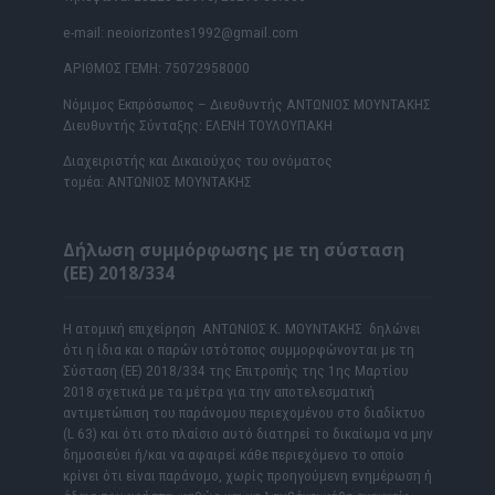
e-mail: neoiorizontes1992@gmail.com
ΑΡΙΘΜΟΣ ΓΕΜΗ: 75072958000
Νόμιμος Εκπρόσωπος – Διευθυντής ΑΝΤΩΝΙΟΣ ΜΟΥΝΤΑΚΗΣ
Διευθυντής Σύνταξης: ΕΛΕΝΗ ΤΟΥΛΟΥΠΑΚΗ
Διαχειριστής και Δικαιούχος του ονόματος
τομέα: ΑΝΤΩΝΙΟΣ ΜΟΥΝΤΑΚΗΣ
Δήλωση συμμόρφωσης με τη σύσταση
(ΕΕ) 2018/334
Η ατομική επιχείρηση ΑΝΤΩΝΙΟΣ Κ. ΜΟΥΝΤΑΚΗΣ δηλώνει
ότι η ίδια και ο παρών ιστότοπος συμμορφώνονται με τη
Σύσταση (ΕΕ) 2018/334 της Επιτροπής της 1ης Μαρτίου
2018 σχετικά με τα μέτρα για την αποτελεσματική
αντιμετώπιση του παράνομου περιεχομένου στο διαδίκτυο
(L 63) και ότι στο πλαίσιο αυτό διατηρεί το δικαίωμα να μην
δημοσιεύει ή/και να αφαιρεί κάθε περιεχόμενο το οποίο
κρίνει ότι είναι παράνομο, χωρίς προηγούμενη ενημέρωση ή