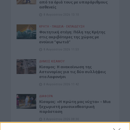
από τα όριά τους με υπαράριθμους
ασθενείς
8 Αυγούστου 2026 13:10
ΚΡΗΤΗ
•
ΠΑΙΔΕΙΑ - ΕΚΠΑΙΔΕΥΣΗ
Φοιτητική στέγη: Πόλη της Κρήτης
στις ακριβότερες της χώρας με
ενοίκια “φωτιά”
8 Αυγούστου 2026 11:53
ΔΉΜΟΣ ΚΙΣΆΜΟΥ
Κίσαμος: Η ανακοίνωση της
Αστυνομίας για τις δύο συλλήψεις
στο Λαφονήσι
8 Αυγούστου 2026 11:42
ΔΙΆΦΟΡΑ
Κίσαμος: «Η πρώτη μας νύχτα» – Μια
ξεχωριστή μουσικοθεατρική
παράσταση
8 Αυγούστου 2026 08:30