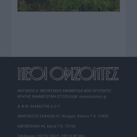
ΑΝΤΩΝΙΟΣ Κ. ΜΟΥΝΤΑΚΗΣ ΕΦΗΜΕΡΙΔΑ ΝΕΟΙ ΟΡΙΖΟΝΤΕΣ
ΚΡΗΤΗΣ ΕΝΗΜΕΡΩΤΙΚΗ ΙΣΤΟΣΕΛΙΔΑ: neoiorizontes.gr
Α.Φ.Μ. 044965796 Δ.Ο.Υ.
ΑΝΑΓΝΩΣΤΗ ΣΚΑΛΙΔΗ 91, Κίσαμος Χανίων Τ.Κ. 73400
ΚΑΡΑΪΣΚΑΚΗ 94, Χανιά Τ.Κ. 73100
Τηλέφωνα: 28220 23615, 28210 88.066