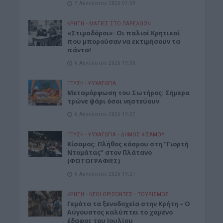
7 Αυγούστου 2026 07:39
ΚΡΗΤΗ
•
ΜΑΤΙΕΣ ΣΤΟ ΠΑΡΕΛΘΟΝ
«Στιμαδόροι»: Οι παλιοί Κρητικοί
που μπορούσαν να εκτιμήσουν τα
πάντα!
6 Αυγούστου 2026 19:30
ΓΕΎΣΗ - ΨΥΧΑΓΩΓΊΑ
Μεταμόρφωση του Σωτήρος: Σήμερα
τρώνε ψάρι όσοι νηστεύουν
6 Αυγούστου 2026 19:27
ΓΕΎΣΗ - ΨΥΧΑΓΩΓΊΑ
•
ΔΉΜΟΣ ΚΙΣΆΜΟΥ
Κίσαμος: Πλήθος κόσμου στη “Γιορτή
Ντομάτας” στον Πλάτανο
(ΦΩΤΟΓΡΑΦΙΕΣ)
6 Αυγούστου 2026 19:21
ΚΡΗΤΗ
•
ΝΕΟΙ ΟΡΙΖΟΝΤΕΣ
•
ΤΟΥΡΙΣΜΟΣ
Γεμάτα τα ξενοδοχεία στην Κρήτη – Ο
Αύγουστος καλύπτει το χαμένο
έδαφος του Ιουλίου