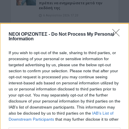
πρέπει να ενημερώσετε μετά την
εκδόσή της
6 Αυγούστου 2026 17:20
ΕΝΔΙΑΦΕΡΟΝΤΑ
Αυτά είναι τα δέντρα που βοηθούν
ΝΕΟΙ ΟΡΙΖΟΝΤΕΣ -
Do Not Process My Personal
στην προστασία των σπιτιών μας
Information
από τις φωτιές
6 Αυγούστου 2026 17:16
If you wish to opt-out of the sale, sharing to third parties, or
processing of your personal or sensitive information for
ΓΕΎΣΗ - ΨΥΧΑΓΩΓΊΑ
targeted advertising by us, please use the below opt-out
Σύκο: Το φρούτο με τα μυστικά που
section to confirm your selection. Please note that after your
ίσως να μην γνωρίζεις
opt-out request is processed you may continue seeing
6 Αυγούστου 2026 17:11
interest-based ads based on personal information utilized by
us or personal information disclosed to third parties prior to
Δημοφιλή αυτή την εβδομάδα
your opt-out. You may separately opt-out of the further
disclosure of your personal information by third parties on the
IAB’s list of downstream participants. This information may
also be disclosed by us to third parties on the
IAB’s List of
Downstream Participants
that may further disclose it to other
third parties.