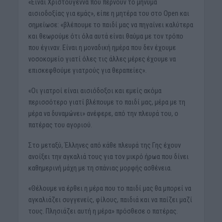
«Είναι Χριστούγεννα που περνούν το μήνυμα
αισιοδοξίας για εμάς», είπε η μητέρα του στο Open και
σημείωσε: «βλέπουμε το παιδί μας να πηγαίνει καλύτερα
και θεωρούμε ότι όλα αυτά είναι θαύμα με τον τρόπο
που έγιναν. Είναι η μοναδική ημέρα που δεν έχουμε
νοσοκομείο γιατί όλες τις άλλες μέρες έχουμε να
επισκεφθούμε γιατρούς για θεραπείες».
«Οι γιατροί είναι αισιόδοξοι και εμείς ακόμα
περισσότερο γιατί βλέπουμε το παιδί μας, μέρα με τη
μέρα να δυναμώνει» ανέφερε, από την πλευρά του, o
πατέρας του αγοριού.
Στο μεταξύ, Έλληνες από κάθε πλευρά της Γης έχουν
ανοίξει την αγκαλιά τους για τον μικρό ήρωα που δίνει
καθημερινή μάχη με τη σπάνιας μορφής ασθένεια.
«Θέλουμε να έρθει η μέρα που το παιδί μας θα μπορεί να
αγκαλιάζει συγγενείς, φίλους, παιδιά και να παίζει μαζί
τους. Πλησιάζει αυτή η μέρα» πρόσθεσε ο πατέρας.