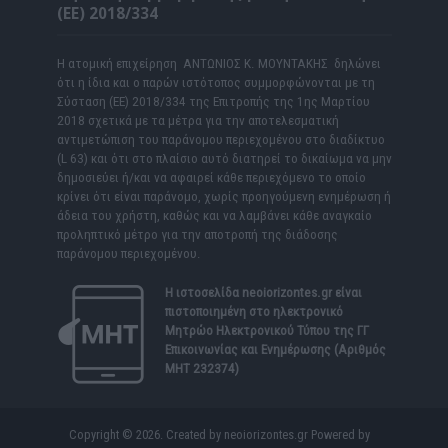
(ΕΕ) 2018/334
Η ατομική επιχείρηση ΑΝΤΩΝΙΟΣ Κ. ΜΟΥΝΤΑΚΗΣ δηλώνει
ότι η ίδια και ο παρών ιστότοπος συμμορφώνονται με τη
Σύσταση (ΕΕ) 2018/334 της Επιτροπής της 1ης Μαρτίου
2018 σχετικά με τα μέτρα για την αποτελεσματική
αντιμετώπιση του παράνομου περιεχομένου στο διαδίκτυο
(L 63) και ότι στο πλαίσιο αυτό διατηρεί το δικαίωμα να μην
δημοσιεύει ή/και να αφαιρεί κάθε περιεχόμενο το οποίο
κρίνει ότι είναι παράνομο, χωρίς προηγούμενη ενημέρωση ή
άδεια του χρήστη, καθώς και να λαμβάνει κάθε αναγκαίο
προληπτικό μέτρο για την αποτροπή της διάδοσης
παράνομου περιεχομένου.
Η ιστοσελίδα
neoiorizontes.gr
είναι
πιστοποιημένη στο ηλεκτρονικό
Μητρώο Ηλεκτρονικού Τύπου της ΓΓ
Επικοινωνίας και Ενημέρωσης (Αριθμός
ΜΗΤ 232374)
Copyright © 2026. Created by neoiorizontes.gr Powered by