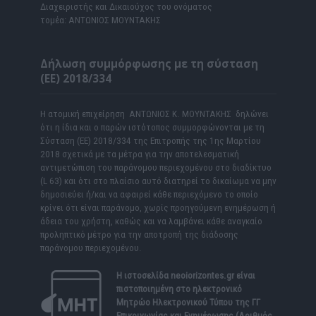
Διαχειριστής και Δικαιούχος του ονόματος
τομέα: ΑΝΤΩΝΙΟΣ ΜΟΥΝΤΑΚΗΣ
Δήλωση συμμόρφωσης με τη σύσταση
(ΕΕ) 2018/334
Η ατομική επιχείρηση ΑΝΤΩΝΙΟΣ Κ. ΜΟΥΝΤΑΚΗΣ δηλώνει
ότι η ίδια και ο παρών ιστότοπος συμμορφώνονται με τη
Σύσταση (ΕΕ) 2018/334 της Επιτροπής της 1ης Μαρτίου
2018 σχετικά με τα μέτρα για την αποτελεσματική
αντιμετώπιση του παράνομου περιεχομένου στο διαδίκτυο
(L 63) και ότι στο πλαίσιο αυτό διατηρεί το δικαίωμα να μην
δημοσιεύει ή/και να αφαιρεί κάθε περιεχόμενο το οποίο
κρίνει ότι είναι παράνομο, χωρίς προηγούμενη ενημέρωση ή
άδεια του χρήστη, καθώς και να λαμβάνει κάθε αναγκαίο
προληπτικό μέτρο για την αποτροπή της διάδοσης
παράνομου περιεχομένου.
Η ιστοσελίδα
neoiorizontes.gr
είναι
πιστοποιημένη στο ηλεκτρονικό
Μητρώο Ηλεκτρονικού Τύπου της ΓΓ
Επικοινωνίας και Ενημέρωσης (Αριθμός