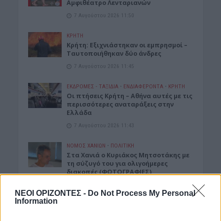
Αμφιθέατρο Λενταριανών
7 Αυγούστου 2026 11:50
ΚΡΗΤΗ
Κρήτη: Εξιχνιάστηκαν οι εμπρησμοί –
Ταυτοποιήθηκαν δύο άνδρες
7 Αυγούστου 2026 11:45
ΕΚΔΡΟΜΈΣ - ΤΑΞΊΔΙΑ
•
ΕΝΔΙΑΦΕΡΟΝΤΑ
•
ΚΡΗΤΗ
Οι πτήσεις Κρήτη – Αθήνα αυτές με τις
περισσότερες αναταράξεις στην
Ελλάδα
7 Αυγούστου 2026 11:43
ΝΟΜΌΣ ΧΑΝΊΩΝ
•
ΠΟΛΙΤΙΚΗ
Στα Χανιά ο Κυριάκος Μητσοτάκης με
τη σύζυγό του για ολιγοήμερες
διακοπές (ΦΩΤΟΓΡΑΦΙΕΣ)
7 Αυγούστου 2026 09:13
ΝΕΟΙ ΟΡΙΖΟΝΤΕΣ -
Do Not Process My Personal
Information
Δημοφιλή αυτή την εβδομάδα