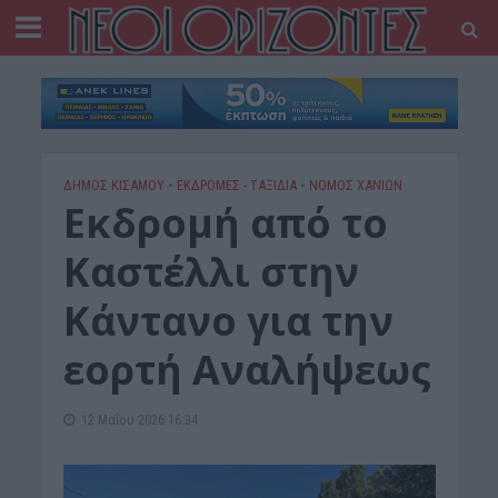
ΔΉΜΟΣ ΚΙΣΆΜΟΥ
•
ΕΚΔΡΟΜΈΣ - ΤΑΞΊΔΙΑ
•
ΝΟΜΌΣ ΧΑΝΊΩΝ
Εκδρομή από το
Καστέλλι στην
Κάντανο για την
εορτή Αναλήψεως
12 Μαΐου 2026 16:34