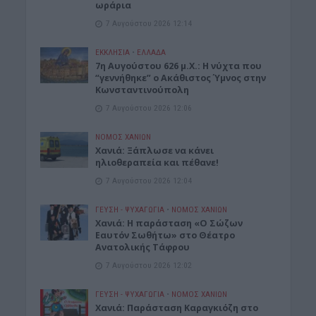
ωράρια
7 Αυγούστου 2026 12:14
ΕΚΚΛΗΣΙΑ
•
ΕΛΛΑΔΑ
7η Αυγούστου 626 μ.Χ.: Η νύχτα που
“γεννήθηκε” ο Ακάθιστος Ύμνος στην
Κωνσταντινούπολη
7 Αυγούστου 2026 12:06
ΝΟΜΌΣ ΧΑΝΊΩΝ
Χανιά: Ξάπλωσε να κάνει
ηλιοθεραπεία και πέθανε!
7 Αυγούστου 2026 12:04
ΓΕΎΣΗ - ΨΥΧΑΓΩΓΊΑ
•
ΝΟΜΌΣ ΧΑΝΊΩΝ
Χανιά: Η παράσταση «Ο Σώζων
Εαυτόν Σωθήτω» στο Θέατρο
Ανατολικής Τάφρου
7 Αυγούστου 2026 12:02
ΓΕΎΣΗ - ΨΥΧΑΓΩΓΊΑ
•
ΝΟΜΌΣ ΧΑΝΊΩΝ
Xανιά: Παράσταση Καραγκιόζη στο