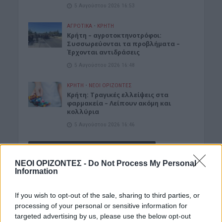
5 Αυγούστου 2026 16:53
ΑΓΡΟΤΙΚΑ
•
ΚΡΗΤΗ
Κρήτη – αγροτοκτηνοτρόφοι:
Συσσωρεύονται τα προβλήματα –
Έρχονται αντιδράσεις
5 Αυγούστου 2026 16:48
ΚΡΗΤΗ
•
ΝΕΟΙ ΟΡΙΖΟΝΤΕΣ
Κρήτη: Τραγικές ελλείψεις στα
φαρμακεία – Λείπουν ακόμη και
κολλύρια
5 Αυγούστου 2026 16:46
Δημοφιλή αυτή την εβδομάδα
ΝΕΟΙ ΟΡΙΖΟΝΤΕΣ -
Do Not Process My Personal
Information
If you wish to opt-out of the sale, sharing to third parties, or
processing of your personal or sensitive information for
targeted advertising by us, please use the below opt-out