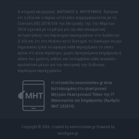
Η ατομική επιχείρηση ΑΝΤΩΝΙΟΣ Κ. ΜΟΥΝΤΑΚΗΣ δηλώνει
ότι η ίδια και ο παρών ιστότοπος συμμορφώνονται με τη
Σύσταση (ΕΕ) 2018/334 της Επιτροπής της 1ης Μαρτίου
2018 σχετικά με τα μέτρα για την αποτελεσματική
αντιμετώπιση του παράνομου περιεχομένου στο διαδίκτυο
(L 63) και ότι στο πλαίσιο αυτό διατηρεί το δικαίωμα να μην
δημοσιεύει ή/και να αφαιρεί κάθε περιεχόμενο το οποίο
κρίνει ότι είναι παράνομο, χωρίς προηγούμενη ενημέρωση ή
άδεια του χρήστη, καθώς και να λαμβάνει κάθε αναγκαίο
προληπτικό μέτρο για την αποτροπή της διάδοσης
παράνομου περιεχομένου.
Η ιστοσελίδα
neoiorizontes.gr
είναι
πιστοποιημένη στο ηλεκτρονικό
Μητρώο Ηλεκτρονικού Τύπου της ΓΓ
Επικοινωνίας και Ενημέρωσης (Αριθμός
ΜΗΤ 232374)
Copyright © 2026. Created by neoiorizontes.gr Powered by
eurofigure.gr