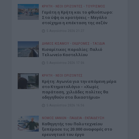
ΚΡΗΤΗ
•
ΝΕΟΙ ΟΡΙΖΟΝΤΕΣ
•
ΤΟΥΡΙΣΜΟΣ
Γεμάτη η Κρήτη και το φθινόπωρο:
Στα ύψη οι κρατήσεις – Μεγάλο
στοίχημα η επέκταση της σεζόν
5 Αυγούστου 2026 21:27
ΔΉΜΟΣ ΚΙΣΆΜΟΥ
•
ΕΚΔΡΟΜΈΣ - ΤΑΞΊΔΙΑ
Kισαμίτικες παραλίες: Παλιό
Τελωνείο Καστελλίου
5 Αυγούστου 2026 17:06
ΚΡΗΤΗ
•
ΝΕΟΙ ΟΡΙΖΟΝΤΕΣ
Kρήτη: Αγωνία για την επόμενη μέρα
στο Κτηματολόγιο – «Χωρίς
παράταση, χιλιάδες πολίτες θα
οδηγηθούν στα δικαστήρια»
5 Αυγούστου 2026 16:56
ΝΟΜΌΣ ΧΑΝΊΩΝ
•
ΠΑΙΔΕΙΑ - ΕΚΠΑΙΔΕΥΣΗ
Καθηγητής του Πολυτεχνείου
ξεπέρασε τις 20.000 αναφορές στο
ερευνητικό του έργο