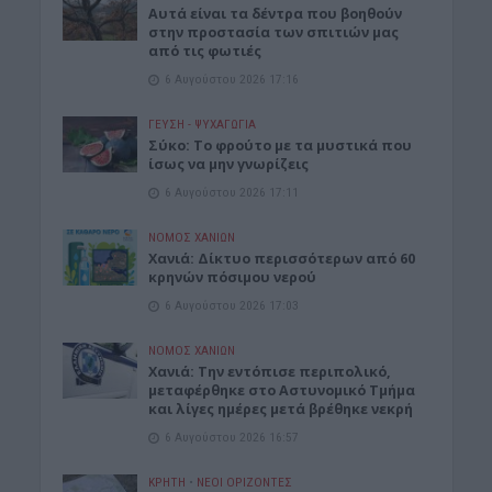
Αυτά είναι τα δέντρα που βοηθούν
στην προστασία των σπιτιών μας
από τις φωτιές
6 Αυγούστου 2026 17:16
ΓΕΎΣΗ - ΨΥΧΑΓΩΓΊΑ
Σύκο: Το φρούτο με τα μυστικά που
ίσως να μην γνωρίζεις
6 Αυγούστου 2026 17:11
ΝΟΜΌΣ ΧΑΝΊΩΝ
Xανιά: Δίκτυο περισσότερων από 60
κρηνών πόσιμου νερού
6 Αυγούστου 2026 17:03
ΝΟΜΌΣ ΧΑΝΊΩΝ
Χανιά: Την εντόπισε περιπολικό,
μεταφέρθηκε στο Αστυνομικό Τμήμα
και λίγες ημέρες μετά βρέθηκε νεκρή
6 Αυγούστου 2026 16:57
ΚΡΗΤΗ
•
ΝΕΟΙ ΟΡΙΖΟΝΤΕΣ