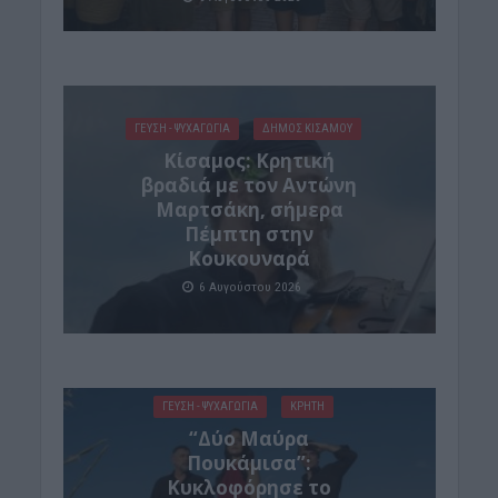
ΓΕΎΣΗ - ΨΥΧΑΓΩΓΊΑ
ΔΉΜΟΣ ΚΙΣΆΜΟΥ
Kίσαμος: Κρητική
βραδιά με τον Αντώνη
Μαρτσάκη, σήμερα
Πέμπτη στην
Κουκουναρά
6 Αυγούστου 2026
ΓΕΎΣΗ - ΨΥΧΑΓΩΓΊΑ
ΚΡΗΤΗ
“Δύο Μαύρα
Πουκάμισα”:
Κυκλοφόρησε το