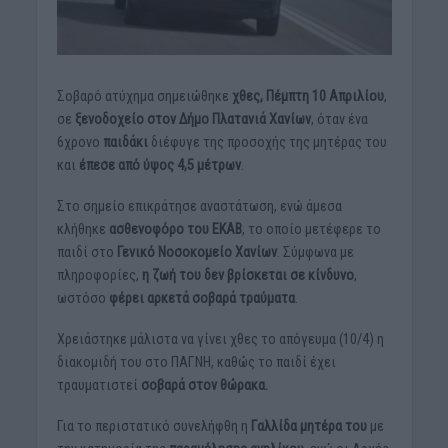
Σοβαρό ατύχημα σημειώθηκε
χθες, Πέμπτη 10 Απριλίου
,
σε
ξενοδοχείο στον Δήμο Πλατανιά Χανίων
, όταν ένα
6χρονο
παιδάκι
διέφυγε της προσοχής της μητέρας του
και
έπεσε από ύψος 4,5 μέτρων
.
Στο σημείο επικράτησε αναστάτωση, ενώ άμεσα
κλήθηκε
ασθενοφόρο του ΕΚΑΒ
, το οποίο μετέφερε το
παιδί στο
Γενικό Νοσοκομείο Χανίων
. Σύμφωνα με
πληροφορίες,
η ζωή του δεν βρίσκεται σε κίνδυνο
,
ωστόσο
φέρει αρκετά σοβαρά τραύματα
.
Χρειάστηκε μάλιστα να γίνει χθες το απόγευμα (10/4) η
διακομιδή του στο ΠΑΓΝΗ, καθώς το παιδί έχει
τραυματιστεί
σοβαρά στον θώρακα.
Για το περιστατικό συνελήφθη η
Γαλλίδα μητέρα του
με