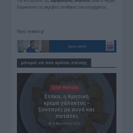
την κατηγορία της
παραμέλησης ανηλίκου
, ενώ οι Αρχές
διερευνούν τις ακριβείς συνθήκες του ατυχήματος.
Πηγή: neakriti.gr
μπορεί να σου αρέσει επίσης
ΓΕΎΣΗ - ΨΥΧΑΓΩΓΊΑ
Στάκα, η Κρητική
κρέμα γάλακτος –
Συνταγές με αυγά και
πατάτες
8 Αυγούστου 2026