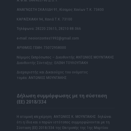
Α.Φ.Μ. 044965796 Δ.Ο.Υ.
ΑΝΑΓΝΩΣΤΗ ΣΚΑΛΙΔΗ 91, Κίσαμος Χανίων Τ.Κ. 73400
ΚΑΡΑΪΣΚΑΚΗ 94, Χανιά Τ.Κ. 73100
Τηλέφωνα: 28220 23615, 28210 88.066
e-mail: neoiorizontes1992@gmail.com
ΑΡΙΘΜΟΣ ΓΕΜΗ: 75072958000
Νόμιμος Εκπρόσωπος – Διευθυντής ΑΝΤΩΝΙΟΣ ΜΟΥΝΤΑΚΗΣ
Διευθυντής Σύνταξης: ΕΛΕΝΗ ΤΟΥΛΟΥΠΑΚΗ
Διαχειριστής και Δικαιούχος του ονόματος
τομέα: ΑΝΤΩΝΙΟΣ ΜΟΥΝΤΑΚΗΣ
Δήλωση συμμόρφωσης με τη σύσταση
(ΕΕ) 2018/334
Η ατομική επιχείρηση ΑΝΤΩΝΙΟΣ Κ. ΜΟΥΝΤΑΚΗΣ δηλώνει
ότι η ίδια και ο παρών ιστότοπος συμμορφώνονται με τη
Σύσταση (ΕΕ) 2018/334 της Επιτροπής της 1ης Μαρτίου