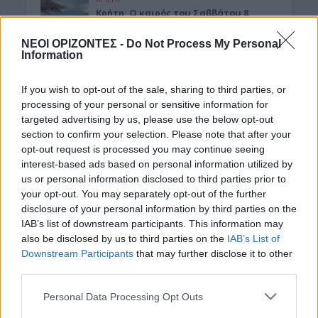
Κρήτη: O καιρός του Σαββάτου 8
Αυγούστου
ΝΕΟΙ ΟΡΙΖΟΝΤΕΣ -
Do Not Process My Personal
8 Αυγούστου 2026 08:12
Information
ΕΝΔΙΑΦΕΡΟΝΤΑ
Κατσαρίδα στο σπίτι – Πότε πρέπει
If you wish to opt-out of the sale, sharing to third parties, or
να ανησυχήσουμε
processing of your personal or sensitive information for
8 Αυγούστου 2026 08:08
targeted advertising by us, please use the below opt-out
section to confirm your selection. Please note that after your
Δημοφιλή αυτή την εβδομάδα
opt-out request is processed you may continue seeing
interest-based ads based on personal information utilized by
us or personal information disclosed to third parties prior to
your opt-out. You may separately opt-out of the further
disclosure of your personal information by third parties on the
IAB’s list of downstream participants. This information may
also be disclosed by us to third parties on the
IAB’s List of
Downstream Participants
that may further disclose it to other
third parties.
Personal Data Processing Opt Outs