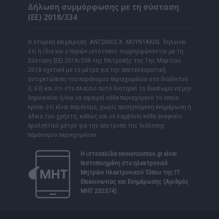
Δήλωση συμμόρφωσης με τη σύσταση
(ΕΕ) 2018/334
Η ατομική επιχείρηση ΑΝΤΩΝΙΟΣ Κ. ΜΟΥΝΤΑΚΗΣ δηλώνει
ότι η ίδια και ο παρών ιστότοπος συμμορφώνονται με τη
Σύσταση (ΕΕ) 2018/334 της Επιτροπής της 1ης Μαρτίου
2018 σχετικά με τα μέτρα για την αποτελεσματική
αντιμετώπιση του παράνομου περιεχομένου στο διαδίκτυο
(L 63) και ότι στο πλαίσιο αυτό διατηρεί το δικαίωμα να μην
δημοσιεύει ή/και να αφαιρεί κάθε περιεχόμενο το οποίο
κρίνει ότι είναι παράνομο, χωρίς προηγούμενη ενημέρωση ή
άδεια του χρήστη, καθώς και να λαμβάνει κάθε αναγκαίο
προληπτικό μέτρο για την αποτροπή της διάδοσης
παράνομου περιεχομένου.
Η ιστοσελίδα
neoiorizontes.gr
είναι
πιστοποιημένη στο ηλεκτρονικό
Μητρώο Ηλεκτρονικού Τύπου της ΓΓ
Επικοινωνίας και Ενημέρωσης (Αριθμός
ΜΗΤ 232374)