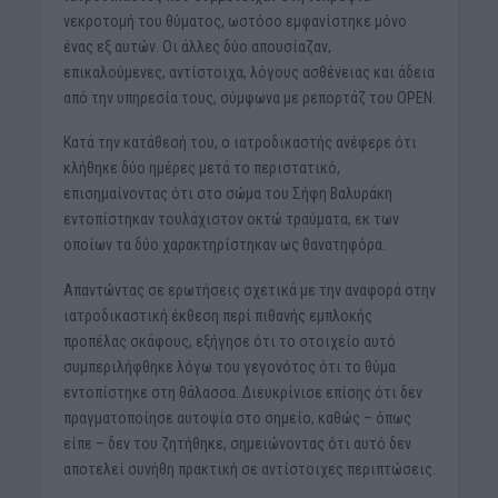
νεκροτομή του θύματος, ωστόσο εμφανίστηκε μόνο
ένας εξ αυτών. Οι άλλες δύο απουσίαζαν,
επικαλούμενες, αντίστοιχα, λόγους ασθένειας και άδεια
από την υπηρεσία τους, σύμφωνα με ρεπορτάζ του OPEN.
Κατά την κατάθεσή του, ο ιατροδικαστής ανέφερε ότι
κλήθηκε δύο ημέρες μετά το περιστατικό,
επισημαίνοντας ότι στο σώμα του Σήφη Βαλυράκη
εντοπίστηκαν τουλάχιστον οκτώ τραύματα, εκ των
οποίων τα δύο χαρακτηρίστηκαν ως θανατηφόρα.
Απαντώντας σε ερωτήσεις σχετικά με την αναφορά στην
ιατροδικαστική έκθεση περί πιθανής εμπλοκής
προπέλας σκάφους, εξήγησε ότι το στοιχείο αυτό
συμπεριλήφθηκε λόγω του γεγονότος ότι το θύμα
εντοπίστηκε στη θάλασσα. Διευκρίνισε επίσης ότι δεν
πραγματοποίησε αυτοψία στο σημείο, καθώς – όπως
είπε – δεν του ζητήθηκε, σημειώνοντας ότι αυτό δεν
αποτελεί συνήθη πρακτική σε αντίστοιχες περιπτώσεις.