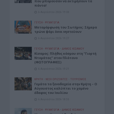
που μπορούσαν να εκτιμήσουν τα
πάντα!
6 Αυγούστου 2026 19:30
ΓΕΎΣΗ - ΨΥΧΑΓΩΓΊΑ
Μεταμόρφωση του Σωτήρος: Σήμερα
τρώνε ψάρι όσοι νηστεύουν
6 Αυγούστου 2026 19:27
ΓΕΎΣΗ - ΨΥΧΑΓΩΓΊΑ
•
ΔΉΜΟΣ ΚΙΣΆΜΟΥ
Κίσαμος: Πλήθος κόσμου στη “Γιορτή
Ντομάτας” στον Πλάτανο
(ΦΩΤΟΓΡΑΦΙΕΣ)
6 Αυγούστου 2026 19:21
ΚΡΗΤΗ
•
ΝΕΟΙ ΟΡΙΖΟΝΤΕΣ
•
ΤΟΥΡΙΣΜΟΣ
Γεμάτα τα ξενοδοχεία στην Κρήτη – Ο
Αύγουστος καλύπτει το χαμένο
έδαφος του Ιουλίου
6 Αυγούστου 2026 18:55
ΓΕΎΣΗ - ΨΥΧΑΓΩΓΊΑ
•
ΔΉΜΟΣ ΚΙΣΆΜΟΥ