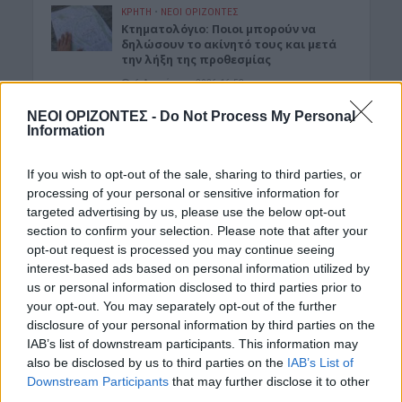
ΚΡΗΤΗ
•
ΝΕΟΙ ΟΡΙΖΟΝΤΕΣ
Κτηματολόγιο: Ποιοι μπορούν να
δηλώσουν το ακίνητό τους και μετά
την λήξη της προθεσμίας
6 Αυγούστου 2026 16:53
ΝΕΟΙ ΟΡΙΖΟΝΤΕΣ -
Do Not Process My Personal
ΔΙΕΘΝΗ
•
ΜΑΤΙΕΣ ΣΤΟ ΠΑΡΕΛΘΟΝ
Information
Χιροσίμα: 81 χρόνια από τον πυρηνικό
όλεθρο που άλλαξε την
ανθρωπότητα
If you wish to opt-out of the sale, sharing to third parties, or
6 Αυγούστου 2026 09:42
processing of your personal or sensitive information for
targeted advertising by us, please use the below opt-out
ΕΝΔΙΑΦΕΡΟΝΤΑ
section to confirm your selection. Please note that after your
Tα ζώδια της Πέμπτης 6 Αυγούστου
opt-out request is processed you may continue seeing
interest-based ads based on personal information utilized by
6 Αυγούστου 2026 08:06
us or personal information disclosed to third parties prior to
your opt-out. You may separately opt-out of the further
Δημοφιλή αυτή την εβδομάδα
disclosure of your personal information by third parties on the
IAB’s list of downstream participants. This information may
also be disclosed by us to third parties on the
IAB’s List of
Downstream Participants
that may further disclose it to other
third parties.