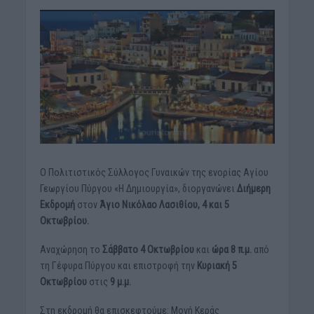
Ο Πολιτιστικός Σύλλογος Γυναικών της ενορίας Αγίου
Γεωργίου Πύργου «Η Δημιουργία», διοργανώνει
Διήμερη
Εκδρομή
στον
Άγιο Νικόλαο Λασιθίου, 4 και 5
Οκτωβρίου.
Αναχώρηση το
Σάββατο 4 Οκτωβρίου
και
ώρα 8 π.μ.
από
τη Γέφυρα Πύργου και επιστροφή την
Κυριακή 5
Οκτωβρίου
στις
9 μ.μ.
Στη εκδρομή θα επισκεφτούμε: Μονή Κεράς