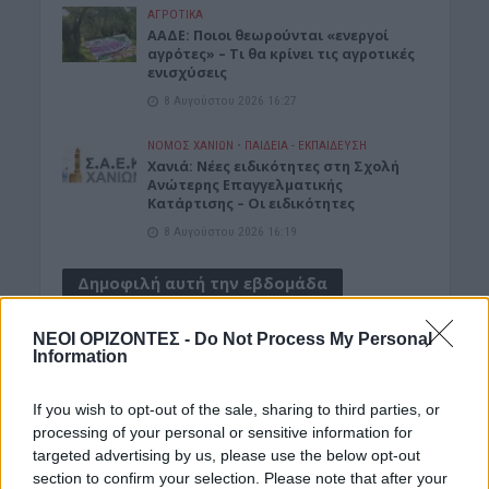
ΑΓΡΟΤΙΚΑ
ΑΑΔΕ: Ποιοι θεωρούνται «ενεργοί
αγρότες» – Τι θα κρίνει τις αγροτικές
ενισχύσεις
8 Αυγούστου 2026 16:27
ΝΟΜΌΣ ΧΑΝΊΩΝ
•
ΠΑΙΔΕΙΑ - ΕΚΠΑΙΔΕΥΣΗ
Χανιά: Νέες ειδικότητες στη Σχολή
Ανώτερης Επαγγελματικής
Κατάρτισης – Οι ειδικότητες
8 Αυγούστου 2026 16:19
Δημοφιλή αυτή την εβδομάδα
ΝΕΟΙ ΟΡΙΖΟΝΤΕΣ -
Do Not Process My Personal
Information
If you wish to opt-out of the sale, sharing to third parties, or
processing of your personal or sensitive information for
targeted advertising by us, please use the below opt-out
section to confirm your selection. Please note that after your