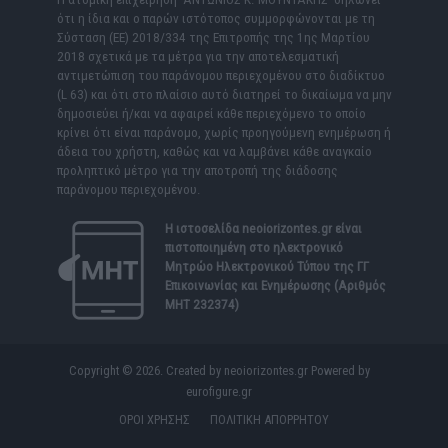
ότι η ίδια και ο παρών ιστότοπος συμμορφώνονται με τη
Σύσταση (ΕΕ) 2018/334 της Επιτροπής της 1ης Μαρτίου
2018 σχετικά με τα μέτρα για την αποτελεσματική
αντιμετώπιση του παράνομου περιεχομένου στο διαδίκτυο
(L 63) και ότι στο πλαίσιο αυτό διατηρεί το δικαίωμα να μην
δημοσιεύει ή/και να αφαιρεί κάθε περιεχόμενο το οποίο
κρίνει ότι είναι παράνομο, χωρίς προηγούμενη ενημέρωση ή
άδεια του χρήστη, καθώς και να λαμβάνει κάθε αναγκαίο
προληπτικό μέτρο για την αποτροπή της διάδοσης
παράνομου περιεχομένου.
Η ιστοσελίδα
neoiorizontes.gr
είναι
πιστοποιημένη στο ηλεκτρονικό
Μητρώο Ηλεκτρονικού Τύπου της ΓΓ
Επικοινωνίας και Ενημέρωσης (Αριθμός
ΜΗΤ 232374)
Copyright © 2026. Created by neoiorizontes.gr Powered by
eurofigure.gr
ΟΡΟΙ ΧΡΗΣΗΣ
ΠΟΛΙΤΙΚΗ ΑΠΟΡΡΗΤΟΥ