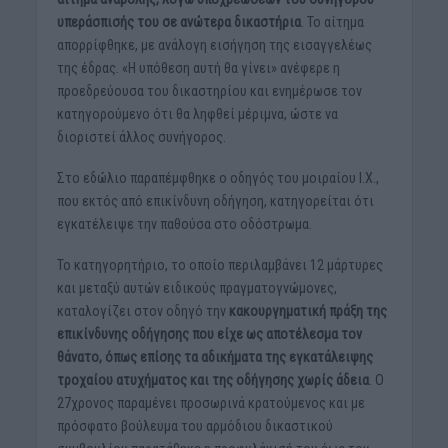
υπεράσπισής του σε ανώτερα δικαστήρια
. Το αίτημα
απορρίφθηκε, με ανάλογη εισήγηση της εισαγγελέως
της έδρας. «Η υπόθεση αυτή θα γίνει» ανέφερε η
προεδρεύουσα του δικαστηρίου και ενημέρωσε τον
κατηγορούμενο ότι θα ληφθεί μέριμνα, ώστε να
διοριστεί άλλος συνήγορος.
Στο εδώλιο παραπέμφθηκε ο οδηγός του μοιραίου Ι.Χ.,
που εκτός από επικίνδυνη οδήγηση, κατηγορείται ότι
εγκατέλειψε την παθούσα στο οδόστρωμα.
Το κατηγορητήριο, το οποίο περιλαμβάνει 12 μάρτυρες
και μεταξύ αυτών ειδικούς πραγματογνώμονες,
καταλογίζει στον οδηγό την
κακουργηματική πράξη της
επικίνδυνης οδήγησης που είχε ως αποτέλεσμα τον
θάνατο, όπως επίσης τα αδικήματα της εγκατάλειψης
τροχαίου ατυχήματος και της οδήγησης χωρίς άδεια
. Ο
27χρονος παραμένει προσωρινά κρατούμενος και με
πρόσφατο βούλευμα του αρμόδιου δικαστικού