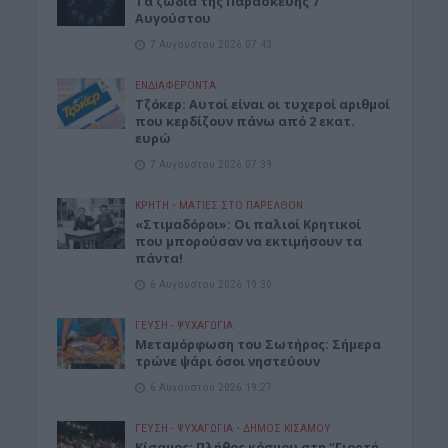
Tα ζώδια της Παρασκευής 7
Αυγούστου
7 Αυγούστου 2026 07:43
ΕΝΔΙΑΦΕΡΟΝΤΑ
Τζόκερ: Αυτοί είναι οι τυχεροί αριθμοί
που κερδίζουν πάνω από 2 εκατ.
ευρώ
7 Αυγούστου 2026 07:39
ΚΡΗΤΗ
•
ΜΑΤΙΕΣ ΣΤΟ ΠΑΡΕΛΘΟΝ
«Στιμαδόροι»: Οι παλιοί Κρητικοί
που μπορούσαν να εκτιμήσουν τα
πάντα!
6 Αυγούστου 2026 19:30
ΓΕΎΣΗ - ΨΥΧΑΓΩΓΊΑ
Μεταμόρφωση του Σωτήρος: Σήμερα
τρώνε ψάρι όσοι νηστεύουν
6 Αυγούστου 2026 19:27
ΓΕΎΣΗ - ΨΥΧΑΓΩΓΊΑ
•
ΔΉΜΟΣ ΚΙΣΆΜΟΥ
Κίσαμος: Πλήθος κόσμου στη “Γιορτή