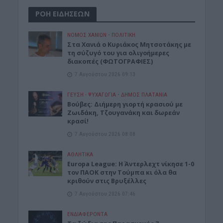
ΡΟΗ ΕΙΔΗΣΕΩΝ
ΝΟΜΌΣ ΧΑΝΊΩΝ
•
ΠΟΛΙΤΙΚΗ
Στα Χανιά ο Κυριάκος Μητσοτάκης με
τη σύζυγό του για ολιγοήμερες
διακοπές (ΦΩΤΟΓΡΑΦΙΕΣ)
7 Αυγούστου 2026 09:13
ΓΕΎΣΗ - ΨΥΧΑΓΩΓΊΑ
•
ΔΉΜΟΣ ΠΛΑΤΑΝΙΆ
Βούβες: Διήμερη γιορτή κρασιού με
Ζωιδάκη, Τζουγανάκη και δωρεάν
κρασί!
7 Αυγούστου 2026 08:08
ΑΘΛΗΤΙΚΑ
Europa League: Η Άντερλεχτ νίκησε 1-0
τον ΠΑΟΚ στην Τούμπα κι όλα θα
κριθούν στις Βρυξέλλες
7 Αυγούστου 2026 07:46
ΕΝΔΙΑΦΕΡΟΝΤΑ