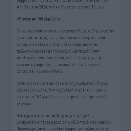
συμβουλίου παρατάθηκε η προφυλάκισή του έως τον
Απρίλιο του 2024, οπότε λήγει το σχετικό 18μηνο.
«Έτρεχε με 104 χλμ/ώρα»
Όπως περιγράφεται στο κατηγορητήριο, ο 27χρονος δεν
ήταν ο ιδιοκτήτης του μοιραίου αυτοκινήτου. Το δε
αυτοκίνητο είχε υποστεί μετατροπές ώστε να
πολλαπλασιαστεί η ιπποδύναμη και να αυξηθούν
ιδιαίτερα οι επιδόσεις του, ενώ από την τεχνική
πραγματογνωμοσύνη προέκυψε ότι ήταν τεχνικά
ανασφαλές και επικίνδυνο.
Είναι χαρακτηριστικό ότι ο κατηγορούμενος οδηγός
φέρεται να ανέπτυξε υπερβολική ταχύτητα, η οποία
έφτανε τα 104 χλμ/ώρα, με επιτρεπόμενο όριο τα 50
χλμ/ώρα.
Η άτυχη φοιτήτρια της Κτηνιατρικής Σχολής
νοσηλεύτηκε πέντε μέρες στην ΜΕΘ του Νοσοκομείου
Παπαγεωργίου όπου τελικά άφησε την τελευταία της