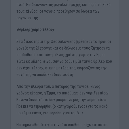
πνοή. Επιδεικνύοντας μεγαλείο ψυχής και παρά το βαθύ
τους πένθος, οι γονείς προέβησαν σε δωρεά των
οργάνων της.
«Θρίλερ χωρίς τέλος»
Στα δικαστήρια της Θεσσαλονίκης βρέθηκαν το πρωί οι
γονείς της 21χρονης και σε δηλώσεις τους ζήτησαν να
αποδοθεί δικαιοσύνη. «Ένας χρόνος χωρίς την Έμμα
είναι εφιάλτης, είναι σαν να ζούμε μία ταινία θρίλερ που
δεν έχει τέλος», είπε η μητέρα της, εκφράζοντας την
ευχή της να αποδοθεί δικαιοσύνη.
Από την πλευρά του, ο πατέρας της τόνισε: «Ένας
χρόνος πέρασε, η Έμμα, το παιδί μας, δεν γυρίζει πίσω.
Κανένα δικαστήριο δεν μπορεί να μας την φέρει πίσω.
Πρέπει να τιμωρηθεί (ο κατηγορούμενος) για το κακό
που έχει κάνει, για παραδειγματισμό…».
Να σημειωθεί ότι για την ίδια υπόθεση είχε καταστεί