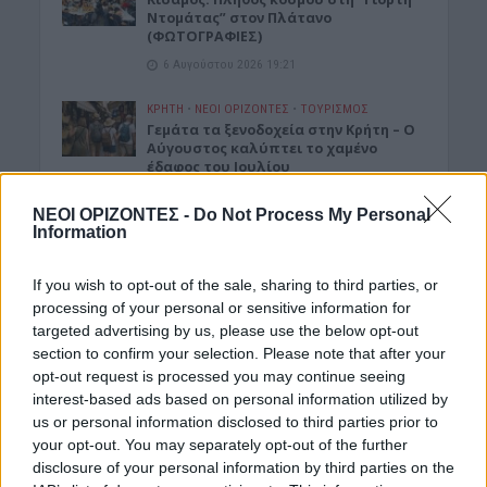
Ντομάτας” στον Πλάτανο
(ΦΩΤΟΓΡΑΦΙΕΣ)
6 Αυγούστου 2026 19:21
ΚΡΗΤΗ
•
ΝΕΟΙ ΟΡΙΖΟΝΤΕΣ
•
ΤΟΥΡΙΣΜΟΣ
Γεμάτα τα ξενοδοχεία στην Κρήτη – Ο
Αύγουστος καλύπτει το χαμένο
έδαφος του Ιουλίου
6 Αυγούστου 2026 18:55
ΝΕΟΙ ΟΡΙΖΟΝΤΕΣ -
Do Not Process My Personal
Information
ΓΕΎΣΗ - ΨΥΧΑΓΩΓΊΑ
•
ΔΉΜΟΣ ΚΙΣΆΜΟΥ
Kίσαμος: Κρητική βραδιά με τον
Αντώνη Μαρτσάκη, σήμερα Πέμπτη
If you wish to opt-out of the sale, sharing to third parties, or
στην Κουκουναρά
processing of your personal or sensitive information for
6 Αυγούστου 2026 18:43
targeted advertising by us, please use the below opt-out
section to confirm your selection. Please note that after your
ΓΕΎΣΗ - ΨΥΧΑΓΩΓΊΑ
•
ΚΡΗΤΗ
opt-out request is processed you may continue seeing
“Δύο Μαύρα Πουκάμισα”:
interest-based ads based on personal information utilized by
Κυκλοφόρησε το trailer της νέας
us or personal information disclosed to third parties prior to
δραματικής σειράς που γυρίστηκε
your opt-out. You may separately opt-out of the further
στην Κρήτη
disclosure of your personal information by third parties on the
6 Αυγούστου 2026 18:35