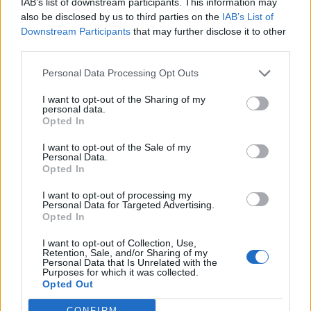
IAB’s list of downstream participants. This information may
also be disclosed by us to third parties on the
IAB’s List of
ΝΕΟΙ ΟΡΙΖΟΝΤΕΣ
•
ΝΟΜΌΣ ΧΑΝΊΩΝ
Downstream Participants
that may further disclose it to other
Χανιά: Αυτοψία στα έργα στον ΒΟΑΚ
από τον υπουργό Υποδομών
third parties.
6 Αυγούστου 2026 17:25
Personal Data Processing Opt Outs
ΕΛΛΑΔΑ
I want to opt-out of the Sharing of my
Νέα ταυτότητα: Ποιους φορείς
personal data.
πρέπει να ενημερώσετε μετά την
Opted In
εκδόσή της
I want to opt-out of the Sale of my
6 Αυγούστου 2026 17:20
Personal Data.
Opted In
ΕΝΔΙΑΦΕΡΟΝΤΑ
Αυτά είναι τα δέντρα που βοηθούν
I want to opt-out of processing my
στην προστασία των σπιτιών μας
Personal Data for Targeted Advertising.
από τις φωτιές
Opted In
6 Αυγούστου 2026 17:16
I want to opt-out of Collection, Use,
Retention, Sale, and/or Sharing of my
ΓΕΎΣΗ - ΨΥΧΑΓΩΓΊΑ
Personal Data that Is Unrelated with the
Σύκο: Το φρούτο με τα μυστικά που
Purposes for which it was collected.
ίσως να μην γνωρίζεις
Opted Out
6 Αυγούστου 2026 17:11
CONFIRM