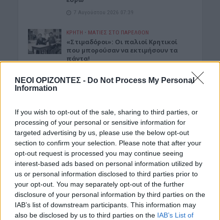
7 Αυγούστου 2026 07:39
ΚΡΗΤΗ
•
ΜΑΤΙΕΣ ΣΤΟ ΠΑΡΕΛΘΟΝ
«Στιμαδόροι»: Οι παλιοί Κρητικοί
που μπορούσαν να εκτιμήσουν τα
πάντα!
6 Αυγούστου 2026 19:30
ΝΕΟΙ ΟΡΙΖΟΝΤΕΣ -
Do Not Process My Personal
Information
ΓΕΎΣΗ - ΨΥΧΑΓΩΓΊΑ
Μεταμόρφωση του Σωτήρος: Σήμερα
τρώνε ψάρι όσοι νηστεύουν
If you wish to opt-out of the sale, sharing to third parties, or
processing of your personal or sensitive information for
6 Αυγούστου 2026 19:27
targeted advertising by us, please use the below opt-out
ΓΕΎΣΗ - ΨΥΧΑΓΩΓΊΑ
•
ΔΉΜΟΣ ΚΙΣΆΜΟΥ
section to confirm your selection. Please note that after your
Κίσαμος: Πλήθος κόσμου στη “Γιορτή
opt-out request is processed you may continue seeing
Ντομάτας” στον Πλάτανο
interest-based ads based on personal information utilized by
(ΦΩΤΟΓΡΑΦΙΕΣ)
us or personal information disclosed to third parties prior to
6 Αυγούστου 2026 19:21
your opt-out. You may separately opt-out of the further
disclosure of your personal information by third parties on the
Δημοφιλή αυτή την εβδομάδα
IAB’s list of downstream participants. This information may
also be disclosed by us to third parties on the
IAB’s List of