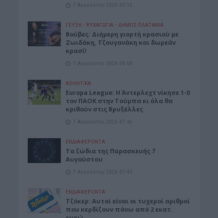
7 Αυγούστου 2026 09:13
ΓΕΎΣΗ - ΨΥΧΑΓΩΓΊΑ
•
ΔΉΜΟΣ ΠΛΑΤΑΝΙΆ
Βούβες: Διήμερη γιορτή κρασιού με
Ζωιδάκη, Τζουγανάκη και δωρεάν
κρασί!
7 Αυγούστου 2026 08:08
ΑΘΛΗΤΙΚΑ
Europa League: Η Άντερλεχτ νίκησε 1-0
τον ΠΑΟΚ στην Τούμπα κι όλα θα
κριθούν στις Βρυξέλλες
7 Αυγούστου 2026 07:46
ΕΝΔΙΑΦΕΡΟΝΤΑ
Tα ζώδια της Παρασκευής 7
Αυγούστου
7 Αυγούστου 2026 07:43
ΕΝΔΙΑΦΕΡΟΝΤΑ
Τζόκερ: Αυτοί είναι οι τυχεροί αριθμοί
που κερδίζουν πάνω από 2 εκατ.
ευρώ