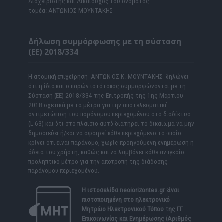
Διαχειριστής και Δικαιούχος του ονόματος
τομέα: ΑΝΤΩΝΙΟΣ ΜΟΥΝΤΑΚΗΣ
Δήλωση συμμόρφωσης με τη σύσταση
(ΕΕ) 2018/334
Η ατομική επιχείρηση ΑΝΤΩΝΙΟΣ Κ. ΜΟΥΝΤΑΚΗΣ δηλώνει
ότι η ίδια και ο παρών ιστότοπος συμμορφώνονται με τη
Σύσταση (ΕΕ) 2018/334 της Επιτροπής της 1ης Μαρτίου
2018 σχετικά με τα μέτρα για την αποτελεσματική
αντιμετώπιση του παράνομου περιεχομένου στο διαδίκτυο
(L 63) και ότι στο πλαίσιο αυτό διατηρεί το δικαίωμα να μην
δημοσιεύει ή/και να αφαιρεί κάθε περιεχόμενο το οποίο
κρίνει ότι είναι παράνομο, χωρίς προηγούμενη ενημέρωση ή
άδεια του χρήστη, καθώς και να λαμβάνει κάθε αναγκαίο
προληπτικό μέτρο για την αποτροπή της διάδοσης
παράνομου περιεχομένου.
Η ιστοσελίδα
neoiorizontes.gr
είναι
πιστοποιημένη στο ηλεκτρονικό
Μητρώο Ηλεκτρονικού Τύπου της ΓΓ
Επικοινωνίας και Ενημέρωσης (Αριθμός