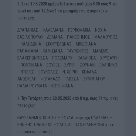
1.
Στις 19.5.2020 ημέρα Τρίτη και από ώρα 8.30 έως 9 το
πρωί και από 12 έως 1 το μεσημέρι
στις παρακάτω
περιοχές:
ΔΡΑΠΑΝΙΑΣ – ΦΑΛΕΛΙΑΝΑ – ΠΕΡΒΟΛΑΚΙΑ – ΝΟΧΙΑ –
ΒΑΣΙΛΟΠΟΥΛΟ – ΔΕΛΙΑΝΑ – ΠΑΝΕΘΗΜΟΣ – ΜΑΛΑΘΥΡΟΣ
– ΚΑΛΗΔΩΝΙΑ – ΣΚΟΥΤΕΛΩΝΑΣ – ΜΙΝΩΘΙΑΝΑ –
ΡΑΠΑΝΙΑΝΑ – ΚΑΜΙΣΙΑΝΑ – ΤΑΥΡΩΝΙΤΗΣ – ΜΑΛΕΜΕ –
ΒΛΑΧΕΡΩΝΙΤΙΣΣΑ – ΠΟΛΕΜΑΡΧΙ – ΚΑΛΛΙΘΕΑ – ΧΡΥΣΑΥΓΗ
– ΠΟΝΤΙΚΙΑΝΑ – ΒΟΥΒΕΣ – ΣΥΡΙΛΙ – ΖΟΥΝΑΚΙ – ΕΛΛΗΝΙΚΟ
– ΝΤΕΡΕΣ – ΒΟΥΚΟΛΙΕΣ – Ν. ΧΩΡΙΟ – ΚΕΦΑΛΑ –
ΑΝΩΣΚΕΛΗ – ΦΩΤΑΚΑΔΟ – ΓΛΩΣΣΑ – ΖΥΜΠΡΑΓΟΥ –
ΠΑΛΙΑ ΡΟΥΜΑΤΑ – ΚΟΤΣΙΦΙΑΝΑ.
2.
Την Τετάρτη στις 20.05.2020 από 8 π.μ. έως 11 π.μ
. στις
περιοχές:
ΝΑΥΣΤΑΘΜΟΣ ΚΡΗΤΗΣ – ΣΟΥΔΑ (περιοχή ΠΛΑΤΕΙΑΣ –
ΕΘΝΙΚΗΣ ΤΡΑΠΕΖΑΣ – ΟΔΟΣ ΑΓ. ΠΑΝΤΕΛΕΗΜΟΝΑ και οι
παράπλευρες οδοί.)