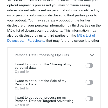
την λήξη της προθεσμίας
opt-out request is processed you may continue seeing
6 Αυγούστου 2026 16:53
interest-based ads based on personal information utilized by
us or personal information disclosed to third parties prior to
ΔΙΕΘΝΗ
•
ΜΑΤΙΕΣ ΣΤΟ ΠΑΡΕΛΘΟΝ
your opt-out. You may separately opt-out of the further
Χιροσίμα: 81 χρόνια από τον πυρηνικό
όλεθρο που άλλαξε την
disclosure of your personal information by third parties on the
ανθρωπότητα
IAB’s list of downstream participants. This information may
also be disclosed by us to third parties on the
IAB’s List of
6 Αυγούστου 2026 09:42
Downstream Participants
that may further disclose it to other
ΕΝΔΙΑΦΕΡΟΝΤΑ
third parties.
Tα ζώδια της Πέμπτης 6 Αυγούστου
Personal Data Processing Opt Outs
6 Αυγούστου 2026 08:06
I want to opt-out of the Sharing of my
Δημοφιλή αυτή την εβδομάδα
personal data.
Opted In
I want to opt-out of the Sale of my
Personal Data.
Opted In
I want to opt-out of processing my
Personal Data for Targeted Advertising.
Opted In