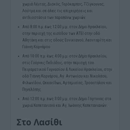
χωριά Λέντας, Δισκός, Γερόκαμπος, Τζίγκουνας,
Λούτρα και σε όλες τις επιχειρήσεις και
αντλιοστάσια των παραπάνω χωριών.
Από 8:00 π.μ. έως 12:00 μ.μ. στον Δήμο Ηρακλείου,
στην περιοχή της εισόδου των ΑΤΕΙ στην οδό
Αθητάκη και στις οδούς Ευνικιανού, Λεονταρίτη και
Γιάννη Κορνάρου.
Από 10:00 π.μ. έως 4:00 μ.μ. στον Δήμο Ηρακλείου,
στις Γούρνες Πεδιάδος, στην περιοχή του
Πειραματικού Γυμνασίου & Λυκείου Ηρακλείου, στην
οδό Γιάννη Κορνάρου, Αγ. Αντωνίου και Νικολάου,
Φιλωνίδου, Ωκεανίδων, Αρτεμισίας, Τροαστάλου και
Πηνελόπης.
Από 12:00 π.μ. έως 3:00 μ.μ. στον Δήμο Γόρτυνας στα
χωριά Καπετανιανά και Αγ. Ιωάννης Καπετανιανών.
Στο Λασίθι