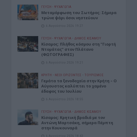
ΓΕΎΣΗ - ΨΥΧΑΓΩΓΊΑ
Μεταμόρφωση του Σωτήρος: Σήμερα
τρώνε ψάρι όσοι νηστεύουν
6 Αυγούστου 2026 19:27
ΓΕΎΣΗ - ΨΥΧΑΓΩΓΊΑ
•
ΔΉΜΟΣ ΚΙΣΆΜΟΥ
Κίσαμος: Πλήθος κόσμου στη “Γιορτή
Ντομάτας” στον Πλάτανο
(ΦΩΤΟΓΡΑΦΙΕΣ)
6 Αυγούστου 2026 19:21
ΚΡΗΤΗ
•
ΝΕΟΙ ΟΡΙΖΟΝΤΕΣ
•
ΤΟΥΡΙΣΜΟΣ
Γεμάτα τα ξενοδοχεία στην Κρήτη – Ο
Αύγουστος καλύπτει το χαμένο
έδαφος του Ιουλίου
6 Αυγούστου 2026 18:55
ΓΕΎΣΗ - ΨΥΧΑΓΩΓΊΑ
•
ΔΉΜΟΣ ΚΙΣΆΜΟΥ
Kίσαμος: Κρητική βραδιά με τον
Αντώνη Μαρτσάκη, σήμερα Πέμπτη
στην Κουκουναρά
6 Αυγούστου 2026 18:43