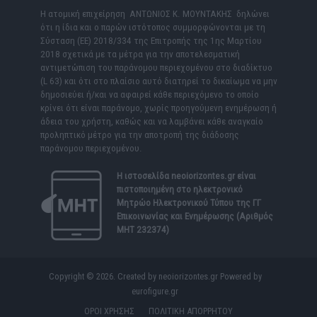
Η ατομική επιχείρηση ΑΝΤΩΝΙΟΣ Κ. ΜΟΥΝΤΑΚΗΣ δηλώνει
ότι η ίδια και ο παρών ιστότοπος συμμορφώνονται με τη
Σύσταση (ΕΕ) 2018/334 της Επιτροπής της 1ης Μαρτίου
2018 σχετικά με τα μέτρα για την αποτελεσματική
αντιμετώπιση του παράνομου περιεχομένου στο διαδίκτυο
(L 63) και ότι στο πλαίσιο αυτό διατηρεί το δικαίωμα να μην
δημοσιεύει ή/και να αφαιρεί κάθε περιεχόμενο το οποίο
κρίνει ότι είναι παράνομο, χωρίς προηγούμενη ενημέρωση ή
άδεια του χρήστη, καθώς και να λαμβάνει κάθε αναγκαίο
προληπτικό μέτρο για την αποτροπή της διάδοσης
παράνομου περιεχομένου.
Η ιστοσελίδα
neoiorizontes.gr
είναι
πιστοποιημένη στο ηλεκτρονικό
Μητρώο Ηλεκτρονικού Τύπου της ΓΓ
Επικοινωνίας και Ενημέρωσης (Αριθμός
ΜΗΤ 232374)
Copyright © 2026. Created by neoiorizontes.gr Powered by
eurofigure.gr
ΟΡΟΙ ΧΡΗΣΗΣ
ΠΟΛΙΤΙΚΗ ΑΠΟΡΡΗΤΟΥ