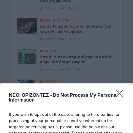
από τις φωτιές
6 Αυγούστου 2026 17:16
ΓΕΎΣΗ - ΨΥΧΑΓΩΓΊΑ
Σύκο: Το φρούτο με τα μυστικά που
ίσως να μην γνωρίζεις
6 Αυγούστου 2026 17:11
ΝΟΜΌΣ ΧΑΝΊΩΝ
Xανιά: Δίκτυο περισσότερων από 60
κρηνών πόσιμου νερού
6 Αυγούστου 2026 17:03
ΝΟΜΌΣ ΧΑΝΊΩΝ
Χανιά: Την εντόπισε περιπολικό,
μεταφέρθηκε στο Αστυνομικό Τμήμα
ΝΕΟΙ ΟΡΙΖΟΝΤΕΣ -
Do Not Process My Personal
και λίγες ημέρες μετά βρέθηκε νεκρή
Information
6 Αυγούστου 2026 16:57
If you wish to opt-out of the sale, sharing to third parties, or
ΚΡΗΤΗ
•
ΝΕΟΙ ΟΡΙΖΟΝΤΕΣ
processing of your personal or sensitive information for
Κτηματολόγιο: Ποιοι μπορούν να
targeted advertising by us, please use the below opt-out
δηλώσουν το ακίνητό τους και μετά
section to confirm your selection. Please note that after your