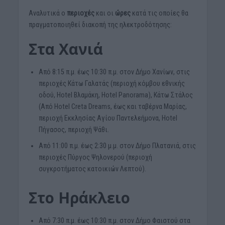
Αναλυτικά ο
περιοχές
και οι
ώρες
κατά τις οποίες θα
πραγματοποιηθεί διακοπή της ηλεκτροδότησης:
Στα Χανιά
Από 8:15 π.μ. έως 10:30 π.μ. στον Δήμο Χανίων, στις
περιοχές Κάτω Γαλατάς (περιοχή κόμβου εθνικής
οδού, Hotel Βλαμάκη, Hotel Panorama), Κάτω Στάλος
(Από Hotel Creta Dreams, έως και ταβέρνα Μαρίας,
περιοχή Εκκλησίας Αγίου Παντελεήμονα, Hotel
Πήγασος, περιοχή Ψάθι.
Από 11:00 π.μ. έως 2:30 μ.μ. στον Δήμο Πλατανιά, στις
περιοχές Πύργος Ψηλονερού (περιοχή
συγκροτήματος κατοικιών Λεπτού).
Στο Ηράκλειο
Από 7:30 π.μ. έως 10:30 π.μ. στον Δήμο Φαιστού στα